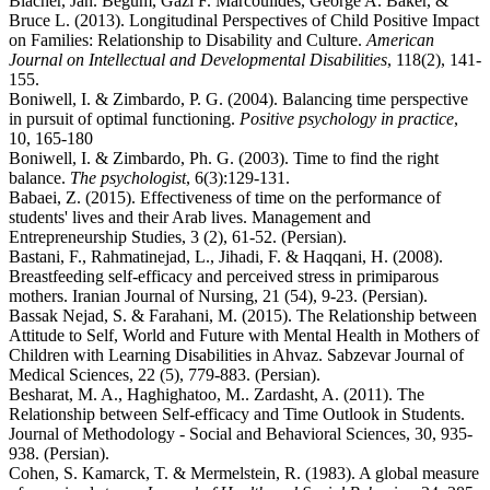
Blacher, Jan. Begum, Gazi F. Marcoulides, George A. Baker, &
Bruce L. (2013). Longitudinal Perspectives of Child Positive Impact
on Families: Relationship to Disability and Culture.
American
Journal on Intellectual and Developmental Disabilities
, 118(2), 141-
155.
Boniwell, I. & Zimbardo, P. G. (2004). Balancing time perspective
in pursuit of optimal functioning.
Positive psychology in practice
,
10, 165-180
Boniwell, I. & Zimbardo, Ph. G. (2003). Time to find the right
balance.
The psychologist
, 6(3):129-131.
Babaei, Z. (2015). Effectiveness of time on the performance of
students' lives and their Arab lives. Management and
Entrepreneurship Studies, 3 (2), 61-52. (Persian).
Bastani, F., Rahmatinejad, L., Jihadi, F. & Haqqani, H. (2008).
Breastfeeding self-efficacy and perceived stress in primiparous
mothers. Iranian Journal of Nursing, 21 (54), 9-23. (Persian).
Bassak Nejad, S. & Farahani, M. (2015). The Relationship between
Attitude to Self, World and Future with Mental Health in Mothers of
Children with Learning Disabilities in Ahvaz. Sabzevar Journal of
Medical Sciences, 22 (5), 779-883. (Persian).
Besharat, M. A., Haghighatoo, M.. Zardasht, A. (2011). The
Relationship between Self-efficacy and Time Outlook in Students.
Journal of Methodology - Social and Behavioral Sciences, 30, 935-
938. (Persian).
Cohen, S. Kamarck, T. & Mermelstein, R. (1983). A global measure