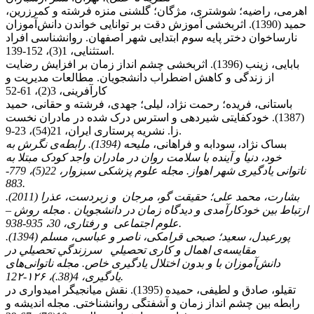
اهرمی، راضیه؛ شوشتری، مژگان؛ گلشنی منزه فرشته و کمرزرین،
حمید (1390). اثربخشی آموزش دقت بر توانایی خواندن دانش‌آموزان
نارساخوان دختر پایه سوم ابتدایی شهر اصفهان. روانشناسی افراد
استثنایی، 1(3)، 152-139.
بابایی، زینب (1396). اﺛﺮﺑﺨﺸﯽ ﭼﺸﻢ اﻧﺪاز زﻣﺎن ﺑﺮ اﻓﺰاﯾﺶ رﺿﺎﯾﺖ
از زﻧﺪﮔﯽ و ﮐﺎﻫﺶ اﺿﻄﺮاب داﻧﺸﺠﻮﯾﺎن. مطالعات مدیریت و
کارآفرینی، 3(2)، 61-52
باستانی، فریده؛ رحمت نژاد، لیلی؛ جهدی، فرشته و حقانی، حمید
(1387). خودکفایتی شیردهی و استرس درک شده در مادران نخست
زا. نشریه پرستاری ایران، 21(54)، 23-9.
بساک نژاد، سودابه و فراهانی،
ملیحه (1394). رابطه‌ی نگرش به
خود، دنیا و آینده با سلامت روان در مادران واجد کودک مبتلا به
ناتوانی یادگیری شهر اهواز. مجله علوم پزشکی سبزوار، 22(5)، 779-
883.
بشارت، محمد علی؛ حقیقت گو، مرجان و زبردست، عذرا (2011).
ارتباط بین خودکارآمدی و دیدگاه زمان در دانشجویان . مجله روش
–
علوم اجتماعی و رفتاری، 30، 935-938.
پورعبدل، سعید؛ صبحی قرامکی، ناصر و عباسی، مسلم (1394).
ﻣﻘﺎﻳﺴﻪ‌ی اﻫﻤﺎل و ﻛﺎری ﺗﺤﺼﻴﻠﻲ ﺳﺮزﻧﺪﮔﻲ ﺗﺤﺼﻴﻠﻲ در
داﻧﺶ‌آﻣﻮزان ﺑﺎ و ﺑﺪون اﺧﺘﻼل ﻳﺎدﮔﻴﺮی ﺧﺎص. مجله ناتوانی‌های
یادگیری، 4(38.)، ۱۲۶-12۲.
تقی­لو، صادق و لطیفی، حمیده (1395). نقش میانجی­گر امیدواری در
رابطه بین چشم انداز زمان و آشفتگی روان­شناختی. مجله اندیشه و