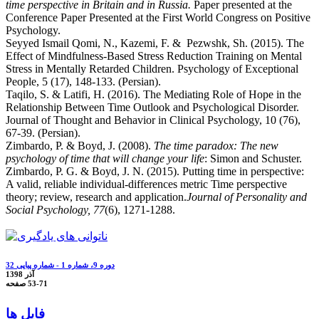
time perspective in Britain and in Russia.
Paper presented at the
Conference Paper Presented at the First World Congress on Positive
Psychology.
Seyyed Ismail Qomi, N., Kazemi, F. & Pezwshk, Sh. (2015). The
Effect of Mindfulness-Based Stress Reduction Training on Mental
Stress in Mentally Retarded Children. Psychology of Exceptional
People, 5 (17), 148-133. (Persian).
Taqilo, S. & Latifi, H. (2016). The Mediating Role of Hope in the
Relationship Between Time Outlook and Psychological Disorder.
Journal of Thought and Behavior in Clinical Psychology, 10 (76),
67-39. (Persian).
Zimbardo, P. & Boyd, J. (2008).
The time paradox: The new
psychology of time that will change your life
: Simon and Schuster.
Zimbardo, P. G. & Boyd, J. N. (2015). Putting time in perspective:
A valid, reliable individual-differences metric Time perspective
theory; review, research and application.
Journal of Personality and
Social Psychology, 77
(6), 1271-1288.
دوره 9، شماره 1 - شماره پیاپی 32
آذر 1398
53-71
صفحه
فایل ها