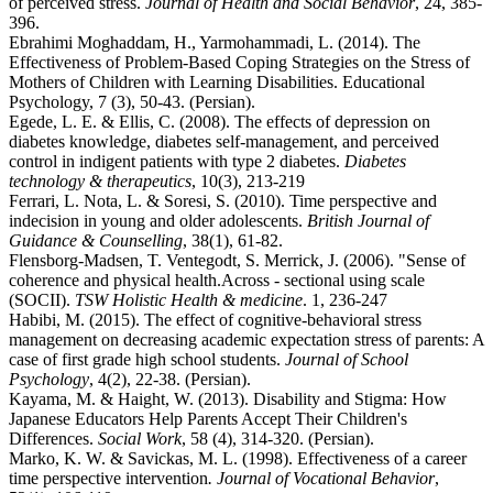
of perceived stress.
Journal of Health and Social Behavior
, 24, 385-
396.
Ebrahimi Moghaddam, H., Yarmohammadi, L. (2014). The
Effectiveness of Problem-Based Coping Strategies on the Stress of
Mothers of Children with Learning Disabilities. Educational
Psychology, 7 (3), 50-43. (Persian).
Egede, L. E. & Ellis, C. (2008). The effects of depression on
diabetes knowledge, diabetes self-management, and perceived
control in indigent patients with type 2 diabetes.
Diabetes
technology & therapeutics
, 10(3), 213-219
Ferrari, L. Nota, L. & Soresi, S. (2010). Time perspective and
indecision in young and older adolescents.
British Journal of
Guidance & Counselling
, 38(1), 61-82.
Flensborg-Madsen, T. Ventegodt, S. Merrick, J. (2006). "Sense of
coherence and physical health.Across - sectional using scale
(SOCII).
TSW Holistic Health & medicine
. 1, 236-247
Habibi, M. (2015). The effect of cognitive-behavioral stress
management on decreasing academic expectation stress of parents: A
case of first grade high school students.
Journal of School
Psychology
, 4(2), 22-38. (Persian).
Kayama, M. & Haight, W. (2013). Disability and Stigma: How
Japanese Educators Help Parents Accept Their Children's
Differences.
Social Work
, 58 (4), 314-320. (Persian).
Marko, K. W. & Savickas, M. L. (1998). Effectiveness of a career
time perspective intervention
. Journal of Vocational Behavior
,