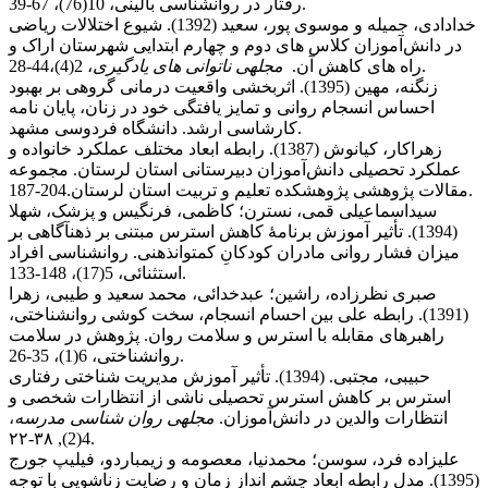
رفتار در روانشناسی بالینی، 10(76)، 67-39.
خدادادی، جمیله و موسوی پور، سعید (1392). شیوع اختلالات ریاضی
در دانش‌آموزان کلاس های دوم و چهارم ابتدایی شهرستان اراک و
، 2(4)،44-28.
راه های کاهش آن.
مجله
ی ناتوانی های یادگیری
زنگنه، مهین (1395). اثربخشی واقعیت درمانی گروهی بر بهبود
احساس انسجام روانی و تمایز یافتگی خود در زنان، پایان نامه
کارشاسی ارشد. دانشگاه فردوسی مشهد.
زهراکار، کیانوش (1387). رابطه ابعاد مختلف عملکرد خانواده و
عملکرد تحصیلی دانش‌آموزان دبیرستانی استان لرستان. مجموعه
مقالات پژوهشی پژوهشکده تعلیم و تربیت استان لرستان.204-187.
سیداسماعیلی قمی، نسترن؛ کاظمی، فرنگیس و پزشک، شهلا
(1394). تأثیر آموزش برنامۀ کاهش استرس مبتنی بر ذهن‏آگاهی بر
میزان فشار روانی مادران کودکانِ کم‏توان‏ذهنی. روانشناسی افراد
استثنائی، 5(17)، 148-133.
صبری نظرزاده، راشین؛ عبدخدائی، محمد سعید و طیبی، زهرا
(1391). رابطه علی بین احسام انسجام، سخت کوشی روانشناختی،
راهبرهای مقابله با استرس و سلامت روان. پژوهش در سلامت
روانشناختی، 6(1)، 35-26.
حبیبی، مجتبی. (1394). تأثیر آموزش مدیریت شناختی رفتاری
استرس بر کاهش استرس تحصیلی ناشی از انتظارات شخصی و
انتظارات والدین در دانش‌آموزان.
مجله
ی روان شناسی مدرسه
،
4(2), ۳۸-۲۲.
علیزاده فرد، سوسن؛ محمدنیا، معصومه و زیمباردو، فیلیپ جورج
(1395). مدل رابطه ابعاد چشم انداز زمان و رضایت زناشویی با توجه