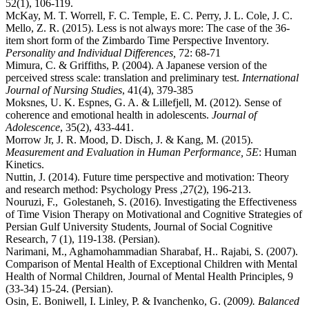
52(1), 106-119.
McKay, M. T. Worrell, F. C. Temple, E. C. Perry, J. L. Cole, J. C.
Mello, Z. R. (2015). Less is not always more: The case of the 36-
item short form of the Zimbardo Time Perspective Inventory.
Personality and Individual Differences,
72: 68-71
Mimura, C. & Griffiths, P. (2004). A Japanese version of the
perceived stress scale: translation and preliminary test.
International
Journal of Nursing Studies
, 41(4), 379-385
Moksnes, U. K. Espnes, G. A. & Lillefjell, M. (2012). Sense of
coherence and emotional health in adolescents.
Journal of
Adolescence
, 35(2), 433-441.
Morrow Jr, J. R. Mood, D. Disch, J. & Kang, M. (2015).
Measurement and Evaluation in Human Performance,
5E
: Human
Kinetics.
Nuttin, J. (2014). Future time perspective and motivation: Theory
and research method: Psychology Press ,27(2), 196-213.
Nouruzi, F., Golestaneh, S. (2016). Investigating the Effectiveness
of Time Vision Therapy on Motivational and Cognitive Strategies of
Persian Gulf University Students, Journal of Social Cognitive
Research, 7 (1), 119-138. (Persian).
Narimani, M., Aghamohammadian Sharabaf, H.. Rajabi, S. (2007).
Comparison of Mental Health of Exceptional Children with Mental
Health of Normal Children, Journal of Mental Health Principles, 9
(33-34) 15-24. (Persian).
Osin, E. Boniwell, I. Linley, P. & Ivanchenko, G. (2009
). Balanced