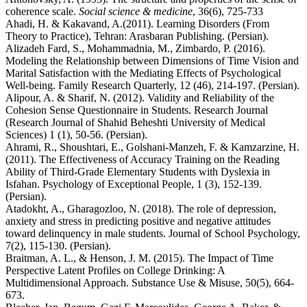
coherence scale.
Social science & medicine
, 36(6), 725-733
Ahadi, H. & Kakavand, A.(2011). Learning Disorders (From
Theory to Practice), Tehran: Arasbaran Publishing. (Persian).
Alizadeh Fard, S., Mohammadnia, M., Zimbardo, P. (2016).
Modeling the Relationship between Dimensions of Time Vision and
Marital Satisfaction with the Mediating Effects of Psychological
Well-being. Family Research Quarterly, 12 (46), 214-197. (Persian).
Alipour, A. & Sharif, N. (2012). Validity and Reliability of the
Cohesion Sense Questionnaire in Students. Research Journal
(Research Journal of Shahid Beheshti University of Medical
Sciences) 1 (1), 50-56. (Persian).
Ahrami, R., Shoushtari, E., Golshani-Manzeh, F. & Kamzarzine, H.
(2011). The Effectiveness of Accuracy Training on the Reading
Ability of Third-Grade Elementary Students with Dyslexia in
Isfahan. Psychology of Exceptional People, 1 (3), 152-139.
(Persian).
Atadokht, A., Gharagozloo, N. (2018). The role of depression,
anxiety and stress in predicting positive and negative attitudes
toward delinquency in male students. Journal of School Psychology,
7(2), 115-130. (Persian).
Braitman, A. L., & Henson, J. M. (2015). The Impact of Time
Perspective Latent Profiles on College Drinking: A
Multidimensional Approach. Substance Use & Misuse, 50(5), 664-
673.