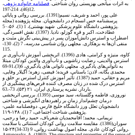
به اثرات میانجی بهزیستی روان شناختی.
فصلنامه خانواده پژوهی
،
12(46)، 214-197.
علی پور، احمد و شریف، نسیم(1391). بررسی روائی و پایائی
پرسشنامه حس انسجام در دانشجویان. مجله پژوهنده (مجله
پژوهشی دانشگاه علوم پزشکی شهید بهشتی)، 1 (1)، ۵۶-5۰.
عطادخت، اکبر و قره گوزلو، نادیا. (1397). نقش افسردگی،
اضطراب و استرس دانش‌آموزان پسر در پیش‌بینی نگرش مثبت و
منفی آن‌ها به بزهکاری. مجله­ی
روان شناسی مدرسه
، 7 (2)، 130-
115.
کاوه، منیژه و کرامتی، هادی (1396). اثربخشی آموزش تاب‌آوری بر
استرس والدینی، رضایت زناشویی و تاب‌آوری والدین کودکان مبتلا
به ناتوانی‌های یادگیری. مجله­ی ناتوانی های یادگیری، 6(3)،91-69
محمدی یگانه، لادن؛ باستانی، فریده؛ فیضی، زهره؛ آگیلار وفایی،
مریم و حقانی، حمید (1387). تأثیر آموزش کنترل استرس بر خلق و
استرس درک شده در زنان مصرف کننده قرص‌های پیشگیری از
باردار. نشریه پرستاری ایران، ۲۱ (۵۳)، 73-.63.
نوروزی، فاطمه وگلستانه، سید موسی (1395). بررسی اثربخشی
درمان چشم‌انداز زمان بر راهبردهای انگیزشی و شناختی
دانشجویان تعلل ورز دانشگاه خلیج فارس. دوفصلنامه علمی-
پژوهشی شناخت اجتماعی، 7 (1)، ۱۳۸-1۱۹.
نریمانی، محمد؛ آقامحمدیان شعرباف، حمید رضا و رجبی،
سوران(1386). مقایسه سلامت روانی کودکان استثنائی با سلامت
روانی کودکان عادی. مجله اصول بهداشت روانی، 9 (33-34)۲۴-۱۵.
Antonovsky, A. (1993). The structure and properties of the sense of