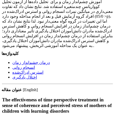
آموزش چشم‌انداز زمان و برای تحلیل داده‌ها از آزمون تحلیل
کوواریانس چندمتغیره استفاده شد. نتایج نشان داد که تفاوت
معنی‌داری در میانگین نمرات انسجام روانی و استرس ادراک‌شده در
افراد گروه آزمایش قبل و بعد از انجام مداخله وجود دارد (05/0 >p)،
اما این تغییرات در گروه گواه معنی‌دار نبود. لذا نتایج نشان داد که
درمان چشم‌انداز زمان در افزایش انسجام روانی و کاهش استرس
ادراک‌شده مادران دانش‌آموزان اختلال یادگیری تأثیر معناداری دارد؛
بنابراین استفاده از درمان چشم‌انداز زمان در افزایش انسجام روانی
و کاهش استرس ادراک‌شده مادران دانش‌آموزان اختلال یادگیری،
به عنوان یک مداخله آموزشی اثربخش، پیشنهاد می‌شود..
کلیدواژه‌ها
درمان چشم‌انداز زمان
انسجام روانی
استرس ادراک‌شده
اختلال یادگیری
[English]
عنوان مقاله
The effectiveness of time perspective treatment in
sense of coherence and perceived stress of mothers of
children with learning disorders