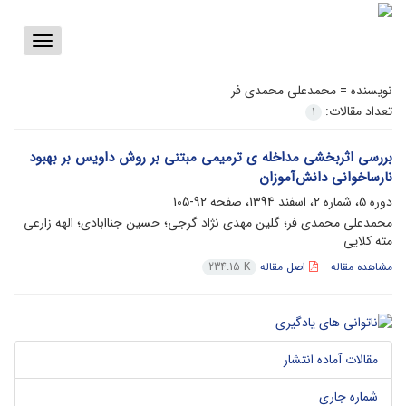
Toggle
vigation
نویسنده =
محمدعلی محمدی فر
تعداد مقالات:
1
بررسی اثربخشی مداخله ی ترمیمی مبتنی بر روش داویس بر بهبود
نارساخوانی دانش‌آموزان
دوره 5، شماره 2، اسفند 1394، صفحه
92-105
محمدعلی محمدی فر؛ گلین مهدی نژاد گرجی؛ حسین جناابادی؛ الهه زارعی
مته کلایی
مشاهده مقاله
اصل مقاله
234.15 K
مقالات آماده انتشار
شماره جاری