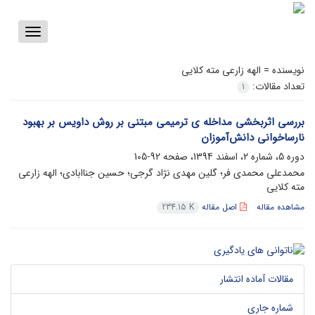
Toggle
vigation
نویسنده =
الهه زارعی مته کلایی
تعداد مقالات:
1
بررسی اثربخشی مداخله ی ترمیمی مبتنی بر روش داویس بر بهبود
نارساخوانی دانش‌آموزان
دوره 5، شماره 2، اسفند 1394، صفحه
92-105
محمدعلی محمدی فر؛ گلین مهدی نژاد گرجی؛ حسین جناابادی؛ الهه زارعی
مته کلایی
مشاهده مقاله
اصل مقاله
234.15 K
مقالات آماده انتشار
شماره جاری