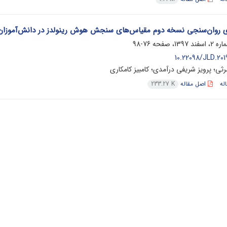
ی روان‌سنجی نسخه دوم مقیاس‌های سنجش هوش رینولدز در دانش‌آموزان مب
76-98
10.22098/JLD.201
رثی؛ پرویز شریفی درآمدی؛ کامبیز کامکاری
له
اصل مقاله
233.27 K