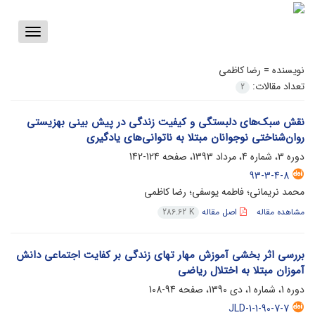
Toggle
vigation
نویسنده =
رضا کاظمی
تعداد مقالات:
2
نقش سبک‌های دلبستگی و کیفیت زندگی در پیش بینی بهزیستی
روان‌شناختی نوجوانان مبتلا به ناتوانی‌های یادگیری
دوره 3، شماره 4، مرداد 1393، صفحه
124-142
93-3-4-8
محمد نریمانی؛ فاطمه یوسفی؛ رضا کاظمی
مشاهده مقاله
اصل مقاله
286.62 K
بررسی اثر بخشی آموزش مهار تهای زندگی بر کفایت اجتماعی دانش
آموزان مبتلا به اختلال ریاضی
دوره 1، شماره 1، دی 1390، صفحه
94-108
JLD-1-1-90-7-7