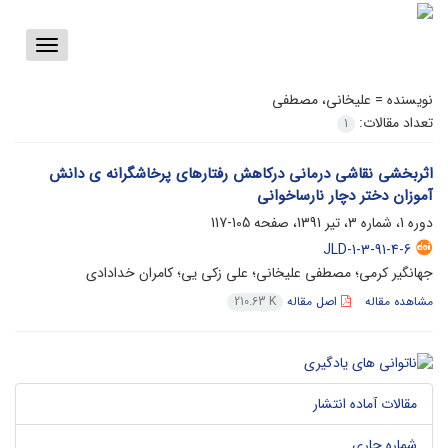
Toggle
vigation
نویسنده =
علیخانی، مصطفی
تعداد مقالات:
1
اثربخشی نقاشی درمانی درکاهش رفتارهای پرخاشگرانه ی دانش
آموزان دختر دچار نارساخوانی
دوره 1، شماره 3، تیر 1391، صفحه
105-117
JLD-1-3-91-4-6
جهانگیر کرمی؛ مصطفی علیخانی؛ علی زکی یی؛ کامران خدادادی
مشاهده مقاله
اصل مقاله
210.63 K
مقالات آماده انتشار
شماره جاری