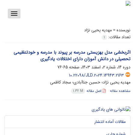
Toggle
vigation
نویسنده =
مهدیه یحیی نژاد
تعداد مقالات:
1
اثربخشی مدل بهزیستی مدرسه بر پیوند با مدرسه و خودتنظیمی
تحصیلی در دانش آموزان دارای اختلالات یادگیری
دوره 14، شماره 2، اسفند 1403، صفحه
65-76
10.22098/JLD.2024.14943.2163
مهدیه یحیی نژاد؛ حسین جناآبادی؛ سجاد کاظمی
مشاهده مقاله
اصل مقاله
1.32 M
مقالات آماده انتشار
شماره جاری