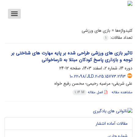
Toggle
vigation
کلیدواژه‌ها =
بازی های ورزشی
تعداد مقالات:
1
تاثیر بازی های ورزشی طراحی شده بر پایه مهارت های شناختی بر
توجه و بازداری پاسخ کودکان مبتلا به نارساخوانی
دوره 14، شماره 2، اسفند 1403، صفحه
12-24
10.22098/JLD.2025.15773.2193
علی شریفی؛ مرضیه رحیمی؛ محسن رفیع خواه
مشاهده مقاله
اصل مقاله
1.14 M
مقالات آماده انتشار
شماره جاری