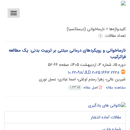
Toggle
vigation
کلیدواژه‌ها =
نارساخوانی (دیسلکسیا)
تعداد مقالات:
1
نارساخوانی و رویکردهای درمانی مبتنی بر تربیت بدنی: یک مطالعه
فراترکیب
دوره 15، شماره 3، اردیبهشت 1405، صفحه
66-52
10.22098/JLD.2025.16612.2228
شیرین عالی؛ زهرا رستم اوغلی؛ اسما عبادی؛ عسل نوری
مشاهده مقاله
اصل مقاله
1.33 M
مقالات آماده انتشار
شماره جاری