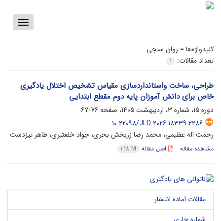
Toggle
vigation
کلیدواژه‌ها =
روان سنجی
تعداد مقالات:
1
طراحی، ساخت واستانداردسازی مقیاس تشخیص اختلال یادگیری
خاص برای دانش آموزان پایه دوم مقطع ابتدایی
دوره 15، شماره 3، اردیبهشت 1405، صفحه
76-67
10.22098/JLD.2026.18339.2286
رحمت اله عظیمی؛ محمد رضا زربخش بحری؛ جواد خلعتبری؛ طاهر تیزدست
مشاهده مقاله
اصل مقاله
1.18 M
مقالات آماده انتشار
شماره جاری