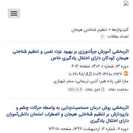
Toggle
vigation
کلیدواژه‌ها =
تنظیم شناختی هیجان
تعداد مقالات:
2
اثربخشی آموزش جرأت‌ورزی بر بهبود عزت نفس و تنظیم شناختی
هیجان کودکان دارای اختلال یادگیری خاص
دوره 13، شماره 1، 1402، صفحه
16-6
10.22098/JLD.2024.14280.2137
سارا تقی زاده هیر؛ آذین نریمانی؛ سحر شهبازی
مشاهده مقاله
اصل مقاله
956.08 K
اثربخشی روش درمان حساسیت‌زدایی به واسطه حرکات چشم و
بازپردازش بر تنظیم شناختی هیجان و اضطراب امتحان دانش‌آموزان
دارای اختلال یادگیری
دوره 7، شماره 3، اردیبهشت 1397، صفحه
110-129