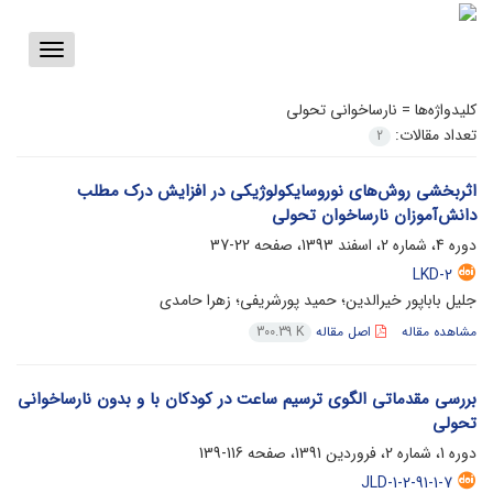
Toggle
vigation
کلیدواژه‌ها =
نارساخوانی تحولی
تعداد مقالات:
2
اثربخشی روش‌های نوروسایکولوژیکی در افزایش درک مطلب
دانش‌آموزان نارساخوان تحولی
دوره 4، شماره 2، اسفند 1393، صفحه
22-37
LKD-2
جلیل باباپور خیرالدین؛ حمید پورشریفی؛ زهرا حامدی
مشاهده مقاله
اصل مقاله
300.39 K
بررسی مقدماتی الگوی ترسیم ساعت در کودکان با و بدون نارساخوانی
تحولی
دوره 1، شماره 2، فروردین 1391، صفحه
116-139
JLD-1-2-91-1-7