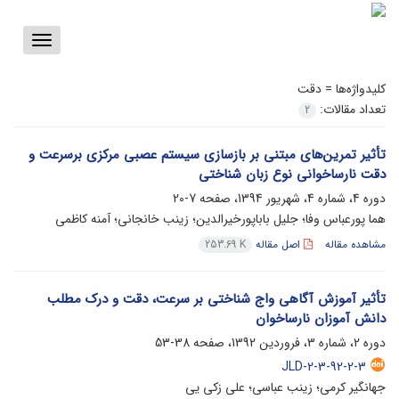
Toggle
vigation
کلیدواژه‌ها =
دقت
تعداد مقالات:
2
تأثیر تمرین‌های مبتنی بر بازسازی سیستم عصبی مرکزی برسرعت و
دقت نارساخوانی نوع زبان شناختی
دوره 4، شماره 4، شهریور 1394، صفحه
7-20
هما پورعباس وفا؛ جلیل باباپورخیرالدین؛ زینب خانجانی؛ آمنه کاظمی
مشاهده مقاله
اصل مقاله
253.69 K
تأثیر آموزش آگاهی واج شناختی بر سرعت، دقت و درک مطلب
دانش آموزان نارساخوان
دوره 2، شماره 3، فروردین 1392، صفحه
38-53
JLD-2-3-92-2-3
جهانگیر کرمی؛ زینب عباسی؛ علی زکی یی