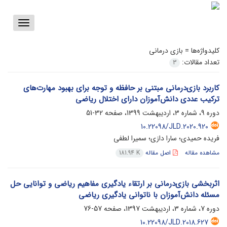
Toggle
vigation
کلیدواژه‌ها =
بازی درمانی
تعداد مقالات:
3
کاربرد بازی‌درمانی مبتنی بر حافظه و توجه برای بهبود مهارت‌های
ترکیب عددی دانش‌آموزان دارای اختلال ریاضی
دوره 9، شماره 3، اردیبهشت 1399، صفحه
32-51
10.22098/JLD.2020.920
فریده حمیدی؛ سارا دازی؛ سمیرا لطفی
مشاهده مقاله
اصل مقاله
181.94 K
اثربخشی بازی‌درمانی بر ارتقاء یادگیری مفاهیم ریاضی و توانایی حل
مسئله دانش‌آموزان با ناتوانی یادگیری ریاضی
دوره 7، شماره 3، اردیبهشت 1397، صفحه
57-76
10.22098/JLD.2018.627