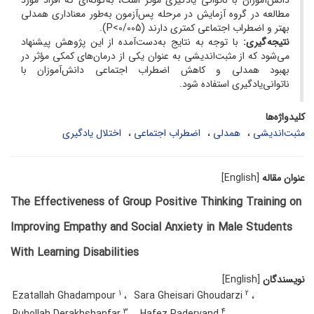
دانش‌آموزان با ناتوانی ‌‌یادگیری مؤثر است، به‌گونه‌ای که افراد مورد
مطالعه در گروه آزمایش در مرحله پس‌آزمون به‌طور معناداری همدلی
بهتر و اضطراب اجتماعی کمتری دارند (0/005>P).
نتیجه گیری:
با توجه به نتایج به‌دست‌آمده از این پژوهش پیشنهاد
می‌شود که از مثبت‌اندیشی به عنوان یکی از درمان‌های کمکی مؤثر در
بهبود همدلی و کاهش اضطراب اجتماعی دانش‌آموزان با
ناتوانی‌‌یادگیری استفاده شود.
کلیدواژه‌ها
مثبت‌اندیشی
همدلی
اضطراب اجتماعی
اختلال یادگیری
عنوان مقاله
[English]
The Effectiveness of Group Positive Thinking Training on
Improving Empathy and Social Anxiety in Male Students
With Learning Disabilities
نویسندگان
[English]
1
2
Ezatallah Ghadampour
Sara Gheisari Ghoudarzi
3
4