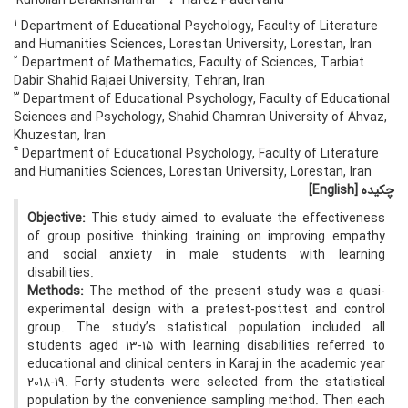
Ruhollah Derakhshanfar
Hafez Padervand
1
Department of Educational Psychology, Faculty of Literature
and Humanities Sciences, Lorestan University, Lorestan, Iran
2
Department of Mathematics, Faculty of Sciences, Tarbiat
Dabir Shahid Rajaei University, Tehran, Iran
3
Department of Educational Psychology, Faculty of Educational
Sciences and Psychology, Shahid Chamran University of Ahvaz,
Khuzestan, Iran
4
Department of Educational Psychology, Faculty of Literature
and Humanities Sciences, Lorestan University, Lorestan, Iran
چکیده
[English]
Objective:
This study aimed to evaluate the effectiveness
of group positive thinking training on improving empathy
and social anxiety in male students with learning
disabilities.
Methods:
The method of the present study was a quasi-
experimental design with a pretest-posttest and control
group. The study’s statistical population included all
students aged 13-15 with learning disabilities referred to
educational and clinical centers in Karaj in the academic year
2018-19. Forty students were selected from the statistical
population by the convenience sampling method. Then each