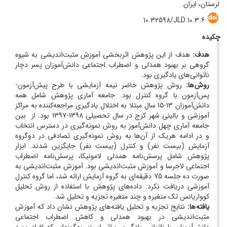
لرستان، ایران.
10.32598/JLD.10.3.6
چکیده
هدف:
هدف از این پژوهش اثربخشی آموزش مثبت‌اندیشی به شیوه
گروهی بر بهبود همدلی و اضطراب اجتماعی دانش‌آموزان پسر دچار
ناتوانی‌های یادگیری بود.
روش ها:
روش پژوهش حاضر نیمه آزمایشی با طرح پیش‌آزمون-
پس‌آزمون با گروه کنترل بود. جامعه آماری پژوهش شامل همه
دانش‌آموزان 13-15 سال مبتلا به اختلال یادگیری مراجعه‌کننده به مراکز
آموزشی و بالینی شهر کرج در سال تحصیلی 1398-1397 بود. از بین
جامعه آماری چهل دانش‌آموز به روش نمونه‌گیری در دسترس انتخاب
و در ادامه هر‌یک از آن‌ها به روش نمونه‌گیری تصادفی در دوگروه
آزمایش (بیست نفر) و کنترل (بیست نفر) جایگزین شدند. ابزار
پژوهش شامل پرسش‌نامه همدلی لامونیکا، پرسش‌نامه اضطراب
اجتماعی لاجرسا و آموزش مثبت‌اندیشی بود. آموزش مثبت‌اندیشی به
صورت ده جلسه 75 دقیقه‌ای به گروه آزمایش ارائه شد، اما گروه کنترل
آموزشی دریافت نکرد. داده‌های پژوهش با استفاده از روش تحلیل
کوواریانس تک‌ متغیره و چند متغیره تجزیه و تحلیل شد.
یافته ها:
نتایج تجزیه و تحلیل یافته‌های پژوهش نشان داد که آموزش
مثبت‌اندیشی در بهبود همدلی و کاهش اضطراب اجتماعی