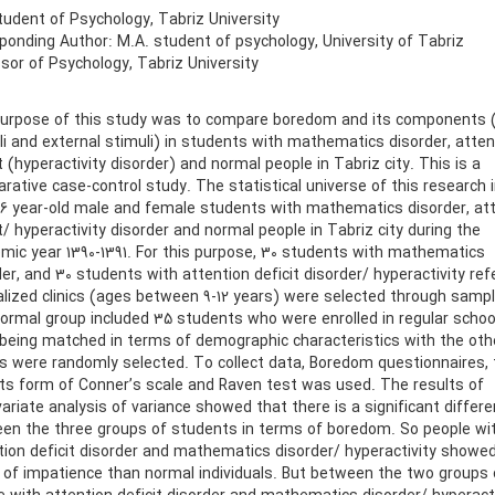
udent of Psychology, Tabriz University
onding Author: M.A. student of psychology, University of Tabriz
or of Psychology, Tabriz University
urpose of this study was to compare boredom and its components (
li and external stimuli) in students with mathematics disorder, atten
t (hyperactivity disorder) and normal people in Tabriz city. This is a
rative case-control study. The statistical universe of this research 
2-16 year-old male and female students with mathematics disorder, at
t/ hyperactivity disorder and normal people in Tabriz city during the
mic year 1390-1391. For this purpose, 30 students with mathematics
er, and 30 students with attention deficit disorder/ hyperactivity ref
alized clinics (ages between 9-12 years) were selected through sampl
ormal group included 35 students who were enrolled in regular schoo
 being matched in terms of demographic characteristics with the oth
s were randomly selected. To collect data, Boredom questionnaires, 
ts form of Conner’s scale and Raven test was used. The results of
variate analysis of variance showed that there is a significant differ
en the three groups of students in terms of boredom. So people wi
tion deficit disorder and mathematics disorder/ hyperactivity showed
s of impatience than normal individuals. But between the two groups 