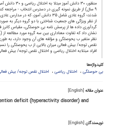
منظور، 30 دانش آموز مبتلا به اختلال ریاضی و 30 دانش آموز مبتلا به اختلال نقص توجه/ بیش فعالی
9 سال) از طریق نمونه گیری در دسترس انتخاب - مراجعه کننده به کلینی کهای تخصصی (سنین بین 12
شدند؛ گروه عادی شامل 35 دانش آموز، که در مدارس عادی مشغول به تحصیل بودند پس از همتا شدن
از نظر ویژگی های جمعیت شناختی با دو گروه دیگر به صورت
گردآوری داده ها از پرسش نامه بی حوصلگی، مقیاس کانرز فر
نشان داد که تفاوت معناداری بین سه گروه مورد مطالعه از (MANOVA) تحلیل واریانس چند متغیره
نظر متغیر ب یحوصلگی و مؤلفه های آن وجود دارد، به طوری ک
نقص توجه/ بیش فعالی میزان بالایی از ب یحوصلگی را نسبت 
افراد مبتلابه اختلال ریاضی و اختلال نقص توجه/ بیش فعا
کلیدواژه‌ها
بی حوصلگی
اختلال ریاضی
اختلال نقص توجه/ بیش فعال
عنوان مقاله
[English]
tion deficit (hyperactivity disorder) and
نویسندگان
[English]