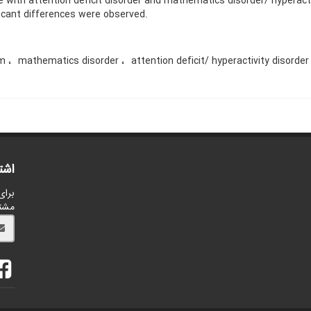
e with attention deficit disorder and mathematics disorder/ hyperacti
ficant differences were observed.
om
mathematics disorder
attention deficit/ hyperactivity disorder
اشت
برای
مشت