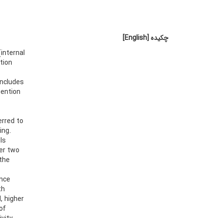
چکیده
[English]
internal
tion
includes
tention
erred to
ing.
ls
er two
the
ence
th
, higher
of