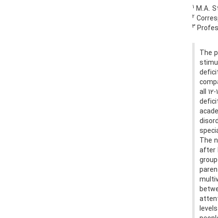
1
M.A. St
2
Corresp
3
Profess
The p
stimu
defici
compa
all 1
defici
acade
disord
speci
The n
after
group
paren
multi
betwe
atten
level