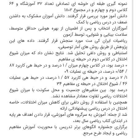
نمونه گیری طبقه ای خوشه ای تصادفی تعداد 32 آموزشگاه و 64
کلاس دوم و چهارم و در مجموع 1802
دانش آموز مورد بررسی قرار گرفتند. دانش آموزان مشکوک به داشتن
ضعف در درس ریاضی با کمک
آموزگاران انتخاب و پس از اطمینان از بهره هوشی حداقل متوسط،
سلامت بینایی و شنوایی، توسط آزمون
ریاضیات ایران کی مت مورد سنجش قرار گرفتند. داده های این
پژوهش از طریق روش های آمار توصیفی،
استنباطی و روش دلفی تحلیل شد. نتایج نشان داد که میزان شیوع
اختلال در کلاس دوم در حیطه ی مفاهیم
0 درصد بود، در کلاس چهارم میزان / 1 درصد و در حیط هی کاربرد 87
/ 0/54 درصد، در حیطه ی عملیات 09
1/ 2 درصد و در حیط هی کاربرد 57 / 1 درصد، در حیط هی عملیات
46 / شیوع اختلال در حیطه ی مفاهیم 34
درصد بود. بین متغیرهای جنسیت و محل سکونت با میزان شیوع
اختلالات ریاضی تفاوت معنادار مشاهده نشد.
همچنین با استفاده از روش دلفی برای کاهش میزان اختلالات، خاصه
اختلال در درس ریاضی پیشنهاداتی ارائه
شد از جمله: آموزش به سرگروه های آموزشی، قرار دادن اهداف هر پایه
در ابتدای کتاب ریاضی سال بعد،
برگزاری جشنواره الگوهای برتر تدریس با محوریت آموزش مفاهیم
ریاضی و ایجاد طرح مرجع.