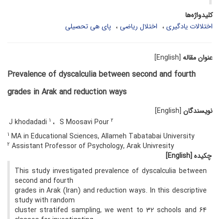
کلیدواژه‌ها
اختلالات یادگیری
اختلال ریاضی
پای هی تحصیلی
عنوان مقاله
[English]
Prevalence of dyscalculia between second and fourth
grades in Arak and reduction ways
نویسندگان
[English]
1
2
J khodadadi
S Moosavi Pour
1
MA in Educational Sciences, Allameh Tabatabai University
2
Assistant Professor of Psychology, Arak Univresity
چکیده
[English]
This study investigated prevalence of dyscalculia between
second and fourth
grades in Arak (Iran) and reduction ways. In this descriptive
study with random
cluster stratifed sampling, we went to 32 schools and 64