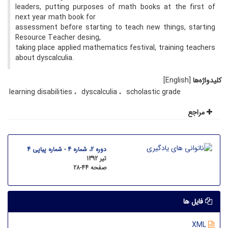
leaders, putting purposes of math books at the first of
next year math book for
assessment before starting to teach new things, starting
Resource Teacher desing,
taking place applied mathematics festival, training teachers
about dyscalculia.
کلیدواژه‌ها
[English]
learning disabilities
dyscalculia
scholastic grade
مراجع
دوره 2، شماره 4 - شماره پیاپی 4
تیر 1392
صفحه
28-44
فایل ها
XML