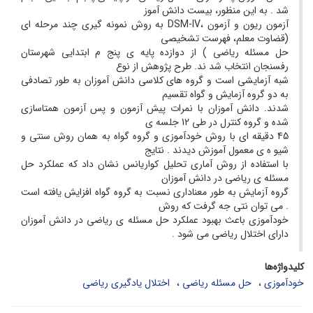
شد . به این منظور، بیست دانش آموز
آزمون ریون و آزمون ،DSM-IV به روش نمونه گیری چند مرحله ای
(قضاوت معلم، فهرست تشخیصی
حل مسئله ریاضی ) از دوازده پایه ی پنج م ابتدایی شهرستان
رفسنجان انتخاب شد ند. طرح پژوهش از نوع
شبه آزمایشی است و گروه های کلاسی دانش آموزان به طور تصادفی
به دو گروه آزمایش و گواه تقسیم
شدند. دانش آموزان با نمرات پیش آزمون و پس آزمون همتاسازی
شده و گروه کنترل در طی 12 جلسه ی
45 دقیقه ای با روش خودآموزی و گروه گواه به همان روش سنتی و
شیو ه ی معمول آموزش دیدند . نتایج
با استفاده از روش آماری تحلیل کواریانس نشان داد که عملکرد حل
مسئله ی ریاضی در دانش آموزان
گروه آزمایش به طور معناداری نسبت به گروه گواه افزایش یافته است
. می توان نتی جه گرفت که روش
خودآموزی باعث بهبود عملکرد حل مسئله ی ریاضی در دانش آموزان
دارای اختلال ریاضی می شود .
کلیدواژه‌ها
خودآموزی
حل مسئله ریاضی
اختلال یادگیری ریاضی