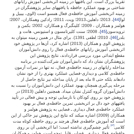
تقریباً بزرگ است. این یافته­ها در زمینه اثربخشی آموزش رایانه­ای
شناختی بر بهبود عملکرد حافظه با یافته­های سایر پژوهشگران در
زمینه اثربخشی آموزش حافظه‌ی فعال همسو است (الوی، بیبیل و
لوا
[44]
، 2013؛ داهلین،2013؛ ویت، 2011؛ رادکین وهمکاران، 2007؛
هولمز و همکاران ، 2009؛ کلینگبرگ و همکاران، 2002؛ بکمن و
ترویدسون
[45]
، 2008؛ سنت کلیرتامسون و استیونس، هانت و
بلدر
[46]
، 2010؛ لطفی 1391). برای مثال در همین زمینه می­توان به
پژوهش الوی و همکاران (2013) اشاره کرد، آن‌ها در پژوهش خود
اثربخشی آموزش رایانه­ای حافظه‌ی فعال را روی دانش‌آموزان
مقطع ابتدائی مورد بررسی قراردادند، نتایج پژوهش این
پژوهشگران نشان داد که دانش‌آموزان شرکت‌کننده در برنامه
مداخله رایانه­ای در زمینه حافظه‌ی فعال، نه تنها در نمرات آزمون
حافظه‌ی کلامی و دیداری-فضایی عملکرد بهتری را از خود نشان
داده­اند بلکه حتی 8 ماه بعد از پایان مداخله نیز نتایج حاصل از
مرحله پی‌گیری همچنان بهبود عملکرد این دانش‌آموزان را نسبت به
دانش‌آموزان گروه کنترل نشان می­داد. همچنین داهلین (2013) در
پژوهش خود بر روی کودکان با نارسایی توجه و بیش فعالی در تأیید
یافته­های خود دال بر اثربخشی تمرین حافظه‌ی فعال بر بهبود
عملکرد حافظه‌ی فعال دیداری ـ فضایی به پژوهش هولمز و
همکاران (2009) اشاره می­کند که نتایج این پژوهش نیز حاکی از این
است که آموزش حافظه‌ی فعال هرچند بر روی حافظه کوتاه مدت
[47]
کلامی
تأثیر چشم‌گیری نداشته است؛ اما اثربخشی آن بر روی
حافظه‌ی فعال دیداری ـ فضایی قابل توجه است. هولمز و همکاران