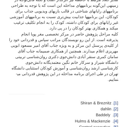
زمینه­ی این‌گونه برنامه­های مداخله این است که با توجه به طراحی
برنامه­های رایانه­ای شناختی در قالب بازی­های ویدیویی جذاب برای
کودکان، این برنامه­ها جذابیت بیش‌تری نسبت به برنامه­های آموزشی
غیر رایانه­ای برای کودکان داشته، کودک را به انجام تکلیف ترغیب
می­کند و همکاری بهتر کودکان را در پی دارد.
کلیه مراحل پژوهش حاضر در مرکز تخصصی مغر پویا انجام
پذیرفته است. از این رو نویسندگان مراتب سپاس و قدردانی خود را
از کلیه‌ی پرسنل این مرکز و به ویژه جناب آقای امیر مسعود ابویی
مهریزی اعلام می­دارند. همچنین از همکاری صمیمانه جناب آقای
سامان کمری سنقر آبادی دانش‌جوی دکتری روان‌شناسی تربیتی
دانشگاه شیراز و سرکار خانم نگین معتمد­یگانه دانش‌جوی
کارشناسی ارشد روان‌شناسی و آموزش کودکان استثنایی دانشگاه
تهران در طی اجرای برنامه مداخله در این پژوهش قدردانی می­
نماییم.
. Shiran & Breznitz
[1]
. dahlin
[2]
. Baddely
[3]
. Hulms & Mackenzie
[4]