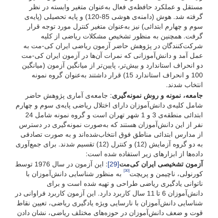
مستقل و عملکرد حافظه‌ی فعال به‌عنوان متغیر وابسته در نظر
گرفته شد. هوش (دامنه‌ی هوشی 85-120) و پایه تحصیلی (پایه‌ی
سوم و چهارم ابتدائی) نیز به‌عنوان متغیر کنترل مورد توجه قرار
گرفت. همچنین به منظور تشخیص مشکلات ریاضی از کلیه
شرکت‌کنندگان در پژوهش حاضر آزمون ریاضی ایران کی-مت به
عمل آمد و دانش‌آموزانی که نمرات آن‌ها در آزمون ایران کی-مت
دو انحراف استاندارد و بیش‌تر، پایین‌تر از میانگین آزمون (میانگین
100 و انحراف استاندارد 15) قرار داشتند به‌عنوان گروه نمونه
انتخاب شدند.
جامعه‌، نمونه و روش نمونه‌گیری
: جامعه‌ی آماری پژوهش حاضر
شامل کلیه‌ی دانش‌آموزان دارای اختلال ریاضی پایه‌ی سوم و چهارم
ابتدائی منطقه‌ی 3 و 1 شهر تهران است و گروه نمونه شامل 24
نفر از این دانش‌آموزان هستند که به‌صورت نمونه‌گیری در دسترس
از مدارس ابتدائی مناطق فوق انتخاب‌شده‌اند و به صورت تصادفی
به دو گروه آزمایش (12) و کنترل (12) تقسیم شدند. برای جمع‌آوری
داده‌ها از ابزارهای زیر استفاده شده است:
آزمون تشخیصی ایران کی‌مت
[29]
: این آزمون در سال 1976 توسط
[30]
کورنولی، ناچی­من و پریچت
به منظور شناسایی دانش‌آموزان با
ناتوانی یادگیری ریاضی طراحی و تهیه شده است و برای
دانش‌آموزان 6 تا 11 سال کاربرد دارد. این آزمون کاربرد فراوانی در
شناسایی دانش‌آموزان با نارسایی ویژه یادگیری ریاضی، تعیین نقاط
قوت و ضعف دانش‌آموزان در حوزه‌های مختلف ریاضی، نشان دادن