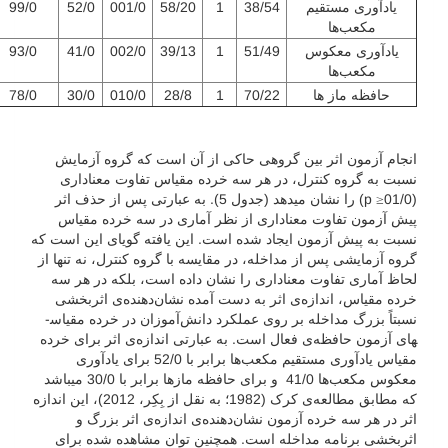
یادآوری مستقیم
38/54
1
58/20
001/0
52/0
99/0
مکعب‌ها
یادآوری معکوس
51/49
1
39/13
002/0
41/0
93/0
مکعب‌ها
حافظه ماز ها
70/22
1
28/8
010/0
30/0
78/0
انجام آزمون اثر بین گروهی حاکی از آن است که گروه آزمایش
نسبت به گروه کنترل، در هر سه خرده مقیاس تفاوت معناداری
(01/0≤ p) را نشان می­دهد (جدول 5). به عبارتی پس از حذف اثر
پیش آزمون تفاوت معناداری از نظر آماری در سه خرده مقیاس
نسبت به پیش آزمون ایجاد شده است. این یافته گویای این است که
گروه آزمایشی پس از مداخله، در مقایسه با گروه کنترل، نه تنها از
لحاظ آماری تفاوت معناداری را نشان داده است، بلکه در هر سه
خرده مقیاس، اندازه‌ی اثر به دست آمده نشان‌دهنده‌ی اثربخشی
نسبتاً بزرگ مداخله بر روی عملکرد دانش‌آموزان در خرده مقیاس­
های آزمون حافظه‌ی فعال است. به عبارتی اندازه‌ی اثر برای خرده
مقیاس یادآوری مستقیم مکعب‌ها برابر با 52/0 برای یادآوری
معکوس مکعب‌ها 41/0 و برای حافظه ماز­ها برابر با 30/0 می­باشد
که مطابق مطالعه‌ی کرک (1982؛ به نقل از بِکِر، 2012)، این اندازه
اثر در هر سه خرده آزمون نشان‌دهنده‌ی اندازه‌ی اثر بزرگ و
اثربخشی برنامه مداخله است. همچنین توان مشاهده شده برای