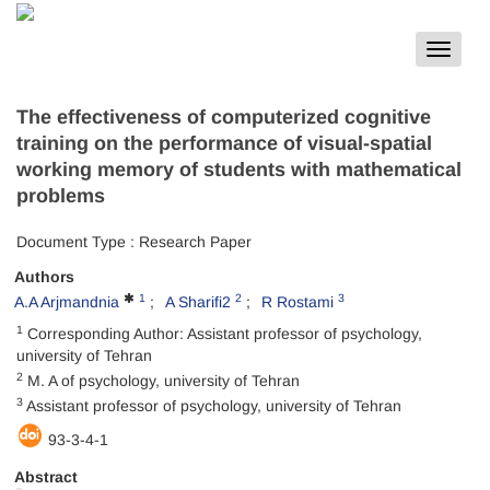
Toggle
navigat
The effectiveness of computerized cognitive
training on the performance of visual-spatial
working memory of students with mathematical
problems
Document Type : Research Paper
Authors
1
2
3
A.A Arjmandnia
A Sharifi2
R Rostami
1
Corresponding Author: Assistant professor of psychology,
university of Tehran
2
M. A of psychology, university of Tehran
3
Assistant professor of psychology, university of Tehran
93-3-4-1
Abstract