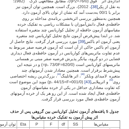
اندازه‌ی اثر
فوق (76/0=ηP2)، مطابق مطالعه­ی کرک
(1982؛
به نقل از بِکِر
[38]
، 2012)، بزرگ است. همچنین توان آزمون نیز
برابر با 00/1 به‌دست آمد که نشان از توان بالای آزمون دارد.
همچنین به‌منظور بررسی اثربخشی برنامه‌ی مداخله بر روی
حافظه‌ی فعال دانش‌آموزان با مشکلات ریاضی به تفکیک خرده
مقیاس­های آزمون حافظه از تحلیل کواریانس چند متغیره استفاده
شد. در ابتدا پیش‌فرض آزمون نتایج تحلیل کواریانس چند متغیره
یعنی آزمون ام باکس
[39]
مورد بررسی قرار گرفت. نتایج حاصل از
آزمون ام باکس حاکی از آن است که آزمون فرضیه صفر مربوط به
عدم تفاوت ماتریس‌های کواریانس در آزمون حافظه‌ی فعال دیداری
فضایی در دو گروه، بیانگر پذیرش فرضیه صفر مبنی بر همسانی
ماتریس­های کواریانس است (620/0=p، 73/0F=) و در نتیجه این
پیش‌شرط برقرار است. همچنین معنادار شدن آزمون­های چند
[41]
[40]
متغیره لامبدای ویلکز
، اثر هاتلینگ
، بزرگ‌ترین ریشه اختصاصی
[42]
روی
و اثرپیلایی
[43]
(001/0=p، 44/15=F) موید این موضوع است
که تفاوت معناداری حداقل در یکی از خرده مقیاس­های آزمون
حافظه‌ی فعال ایجاد شده است. از این رو هر یک از خرده آزمون­های
آزمون حافظه‌ی فعال مورد بررسی قرار گرفت.
جدول
5 یافته‌های آزمون تحلیل کواریانس بین گروهی پس از حذف
اثر پیش آزمون به تفکیک خرده مقیاس‌ها
مقیاس‌ها
SS
df
F
P
Eta
توان آزمو