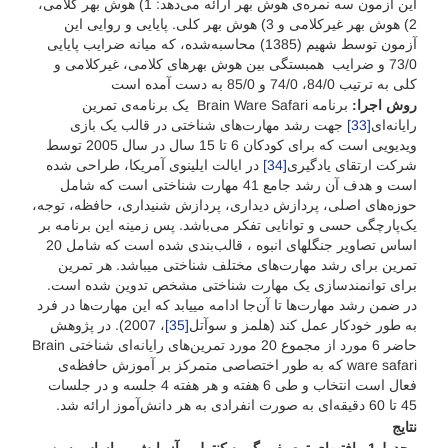
این آزمون سه نمره‌ی هوش بهر ارائه می‌دهد: 1) هوش بهر کلامی،
2) هوش بهر غیرکلامی و 3) هوش بهر کلی. پایایی و روایی این
آزمون توسط شهیم (1385) محاسبه‌شده، که میانه ضرایب پایایی
73/0 و ضرایب همبستگی بین هوش بهرهای کلامی، غیرکلامی و
کلی به ترتیب 84/0، 74/0 و 85/0 به دست آمده است
روش اجرا:
برنامه Brain Ware Safari یک برنامه‌ی تمرین
رایانه‌ای
[33]
جهت رشد مهارت‌های شناختی در قالب یک بازی
ویدیویی است که برای کودکان 6 تا 15 سال در سال 2005 توسط
شرکت ارتقای یادگیری
[34]
در ایالت ایلینوی آمریکا، طراحی شده
است و هدف آن رشد جامع 41 مهارت شناختی است که شامل
حوزه‌های اصلی، پردازش دیداری، پردازش شنیداری، حافظه، توجه،
یک‌پارچگی حسی و توانایی تفکر می‌باشد. پس زمینه این برنامه بر
اساس تصاویر جنگل­های انبوه ، قالب‌بندی شده است که شامل 20
تمرین برای رشد مهارت‌های مختلف شناختی می­باشد. هر تمرین
برای توانمندسازی یک مهارت شناختی مشخص تدوین شده است.
در ضمن رشد مهارت‌ها تا آن‌جا ادامه می­یابد که این مهارت‌ها در فرد
به طور خودکار عمل کند (هلمز و سوآتل
[35]
، 2007). در پژوهش
حاضر 6 مورد از مجموع 20 مورد تمرین‌های رایانه‌ای شناختی Brain
ware safari که به طور اختصاصی متمرکز بر آموزش حافظه‌ی
فعال است انتخاب و طی 6 هفته و هر هفته 4 جلسه و در جلسات
45 تا 60 دقیقه‌ای به صورت انفرادی به هر دانش‌آموز ارائه شد.
نتایج