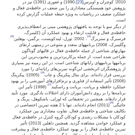
2010؛ کوچران و اویرس
[23]
،1990) و غفوری (1391) نیز در
پژوهش خود همبستگی معناداری را بین ضعف در حافظه‌ی فعال و
عملکرد ضعیف در ریاضیات به ویژه حیطه عملیات گزارش کرده
است.
از دیگر سو با توجه به یافته­های پژوهشی مبنی بر انعطاف‌پذیری
حافظه‌ی فعال و قابلیت ارتقاء و بهبود عملکرد آن (کلینبرگ،
[25]
[24]
فرسبرگ و ستربرگ
، 2002؛ تورل، لیندکویست، برگمن، بوهلین
وگلینبرک، 2008) برنامه­های متعدد و متنوعی در زمینه­ی ارتقای
مهارت­های شناختی از جمله حافظه‌ی فعال در قالب­های گوناگون
طراحی شده است. از جمله پرکاربردترین و محبوب‌ترین این
برنامه­ها برنامه­های رایانه­ای شناختی است. در این زمینه نیز بسیاری
از پژوهشگران اثربخشی این‌گونه تمرین‌های رایانه‌ای را مورد
[26]
بررسی قرار داده‌اند. برای مثال پیکرینگ و چاب
(2005)؛ پیکرینگ
(2006) تأثیر استفاده از فناوری و نرم‌افزارهای آموزشی را بر بهبود
[27]
عملکرد حافظه و بریانت، بریانت و راسکیند
(1998) تأثیر این
برنامه‌ها را بر روی دانش‌آموزان دارای اختلالات یادگیری مورد تأیید
قرار داده­اند. همچنین در تحقیقاتی که لوزلی، باشکوهل، پریگ و
[28]
جائیگی
(2011) انجام داده‌اند، تنها با 2 هفته تمرین اختصاصی در
تکالیف شناختی و حافظه‌ی فعال، تفاوت معناداری بین عملکرد
کودکان با مشکلات رشدی و کودکان گروه کنترل در حافظه‌ی فعال
و عملکرد خواندن مشاهده گردید. همچنین داهلین (2013) تأثیر
تمرین حافظه‌ی فعال را بر بهبود عملکرد حافظه‌ی فعال و پیشرفت
تحصیلی دانش‌آموزان با مشکلات یادگیری مورد تأیید قرار داده