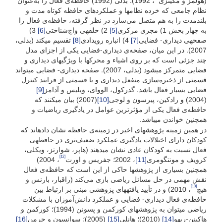
(هولمز و مکینزی
، 1992). بدلی (1992) حافظه‌ی فعال را به‌عنوان
نظام جامعی که خرده نظام­ها و عملکرد­های حافظه کوتاه مدت و
بلندمدت را به هم متصل می‌سازد در نظر گرفته، حافظه‌ی فعال را
به چهار بخش 1) مجری مرکزی
[5]
2) حلقه­ی واج‌شناختی
[6]
3)
صفحه­ی دیداری- فضایی
[7]
4) انباره رویدادی
[8]
تقسیم می­کند (بدلی،
2007). در این میان، صفحه‌ی دیداری-فضایی یکی از اجزای مدل
چند جزئی است که بر روی اشیاء و محرک­ها با ویژگی­های دیداری و
فضایی متمرکز می­شود (بدلی، 2007). صفحه دیداری- فضایی می­تواند
قسمتی از ذخیره‌سازی منفعل دیداری و یا قسمتی از فرایند کنترل
فضایی بسیار فعال باشد. گدرکول، الووای، ویلیس و آدامز
[9]
(2004) و رادکین، پیرسون و لوجی
[10]
(2007) بیان می­کنند که
حافظه‌ی فعال یکی از مؤثرترین عوامل در یادگیری ریاضیات و
همچنین خواندن می­باشد.
در همین زمینه پژوهش­های اخیر در زمینه‌ی حافظه نشان داده­اند که
کودکان دارای اختلالات یادگیری عملکرد ضعیف‌تری در حافظه­ی
فعال نسبت به کودکان عادی نشان می­دهند (هاپر، شوارتز، ویکلی،
[12]
کرویف و مونتگومری
[11]
، 2002؛ جفریس و اورت
، 2004)
همچنین بسیاری از پژوهش­ها حاکی از این است که حافظه‌ی فعال
نقش مهمی در حل مسائل ریاضی بازی می‌کند (راقبار، بارنس و
[13]
هیچ
، 2010) و در تأیید یافته­های پژوهشی مبنی بر ارتباط بین
حافظه‌ی فعال دیداری- فضایی و عملکرد دانش‌آموزان با مشکلات
ریاضی می­توان به پژوهش­های کورکمن و پسونن (1994)؛ کورکمن و
هاکینن-ریهو
[14]
(2010)؛ هانلی
[15]
(2005)؛ سوانسون و جرمن
[16]