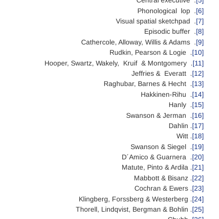
. Central executive
[5]
. Phonological lop
[6]
. Visual spatial sketchpad
[7]
. Episodic buffer
[8]
. Cathercole, Alloway, Willis & Adams
[9]
. Rudkin, Pearson & Logie
[10]
. Hooper, Swartz, Wakely, Kruif & Montgomery
[11]
. Jeffries & Everatt
[12]
. Raghubar, Barnes & Hecht
[13]
. Hakkinen-Rihu
[14]
. Hanly
[15]
. Swanson & Jerman
[16]
. Dahlin
[17]
. Witt
[18]
. Swanson & Siegel
[19]
. D´Amico & Guarnera
[20]
. Matute, Pinto & Ardila
[21]
. Mabbott & Bisanz
[22]
. Cochran & Ewers
[23]
. Klingberg, Forssberg & Westerberg
[24]
. Thorell, Lindqvist, Bergman & Bohlin
[25]