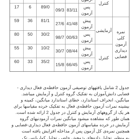
کنترل
پس
89/0
6
17
09/3
83/11
آزمون
پیش
81/1
36
59
27/6
41/48
آزمون
آزمایشی
نمره
پس
30/2
50
80
98/7
00/63
کلی
آزمون
آزمون
پیش
10/2
30
55
دیداری
30/7
08/44
آزمون
فضایی
کنترل
پس
35/2
33
60
15/8
66/45
آزمون
جدول 2 شامل یافته­های توصیفی آزمون حافظه‌ی فعال دیداری -
فضایی دانش‌آموزان به تفکیک گروه کنترل و آزمایش می­باشد.
میانگین، انحراف استاندارد، خطای استاندارد میانگین، کمینه و
بیشینه نمرات آزمون حافظه‌ی فعال به تفکیک خرده مقیاس­ها برای
هر یک از گروه­های آزمایش و کنترل در جدول 2 ارائه شده است.
همان طور که مشاهده می­شود میانگین نمرات آزمودنی­های گروه
آزمایش در خرده مقیاس­های آزمون حافظه‌ی فعال دیداری-فضایی و
همچنین نمره‌ی کل آزمون پس از مداخله افزایش یافته است
به منظور تحلیل داده‌های پژوهش حاضر، تحلیل کواریانس تک