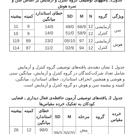
جدول1. یافته­های توصیفی گروه کنترل و آزمایش بر اساس سن و
نمره هوش
خطای استاندارد
ویژگی
گروه
N
M
SD
کمینه
بیشینه
میانگین
11
9
12
آزمایشی
66/9
49/0
14/0
سن
کنترل
58/9
51/0
14/0
10
9
12
119
89
23/2
05/10
97
12
آزمایشی
هوش
کنترل
114
87
11/2
02/9
94
12
جدول 1 نشان دهنده‌ی یافته‌های توصیفی گروه کنترل و آزمایش
شامل تعداد شرکت‌کنندگان در گروه کنترل و آزمایش، میانگین سنی
و هوشی و همچنین انحراف استاندارد، خطای استاندارد، میانگین،
کمینه و بیشینه سن و هوش دو گروه کنترل و آزمایش است.
جدول 2. یافته‌های توصیفی آزمون حافظه‌ی فعال دیداری ـ فضایی
کودکان به تفکیک خرده مقیاس‌ها
خطای
کمینه
بیشینه
خرده
گروه
مرحله
M
SD
استاندارد
مقیاس
میانگین
پیش
98/0
12
26
39/3
50/20