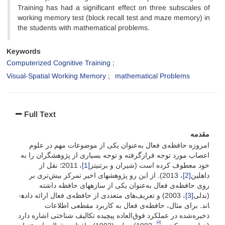
Training has had a significant effect on three subscales of
working memory test (block recall test and maze memory) in
the students with mathematical problems.
Keywords
Computerized Cognitive Training
Visual-Spatial Working Memory
mathematical Problems
Full Text
مقدمه
امروزه حافظه‌ی فعال به‌عنوان یکی از موضوعات مهم در علوم
اعصاب مورد توجه قرارگرفته و توجه بسیاری از پژوهشگران را به
خود معطوف کرده است (شیران و برتنیتز
[1]
، 2011؛ نقل از
داهلین
[2]
، 2013). از این رو پژوهش­های اخیر تمرکز بیش‌تری بر
روی حافظه‌ی فعال به‌عنوان یکی از ساز­ه­های حافظه داشته
(بدلی
[3]
، 2003) و تعریف‌های متعددی از حافظه‌ی فعال ارائه داده­
اند. برای مثال، حافظه‌ی فعال به کاربرد مقطعی اطلاعات
ذخیره‌شده در عملکرد فوق‌العاده پیچیده تکالیف شناختی اشاره دارد
[4]