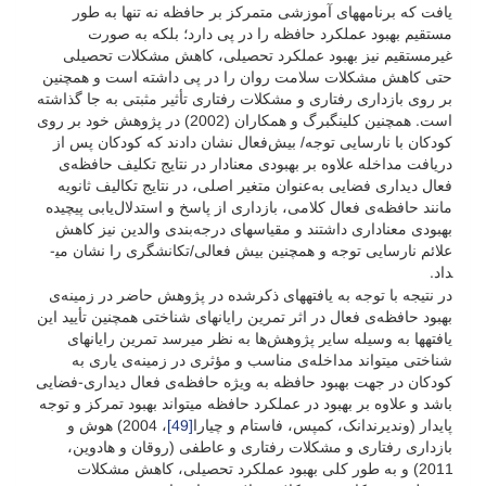
یافت که برنامه­های آموزشی متمرکز بر حافظه نه تنها به طور
مستقیم بهبود عملکرد حافظه را در پی دارد؛ بلکه به صورت
غیرمستقیم نیز بهبود عملکرد تحصیلی، کاهش مشکلات تحصیلی
حتی کاهش مشکلات سلامت روان را در پی داشته است و همچنین
بر روی بازداری رفتاری و مشکلات رفتاری تأثیر مثبتی به جا گذاشته
است. همچنین کلینگبرگ و همکاران (2002) در پژوهش خود بر روی
کودکان با نارسایی توجه/ بیش‌فعال نشان دادند که کودکان پس از
دریافت مداخله علاوه بر بهبودی معنادار در نتایج تکلیف حافظه‌ی
فعال دیداری فضایی به‌عنوان متغیر اصلی، در نتایج تکالیف ثانویه
مانند حافظه‌ی فعال کلامی، بازداری از پاسخ و استدلال‌یابی پیچیده
بهبودی معناداری داشتند و مقیاس­های درجه‌بندی والدین نیز کاهش
علائم نارسایی توجه و همچنین بیش فعالی/تکانشگری را نشان می­
داد.
در نتیجه با توجه به یافته­های ذکرشده در پژوهش حاضر در زمینه‌ی
بهبود حافظه‌ی فعال در اثر تمرین رایانه­ای شناختی همچنین تأیید این
یافته­ها به وسیله سایر پژوهش‌ها به نظر می­رسد تمرین رایانه­ای
شناختی می­تواند مداخله‌ی مناسب و مؤثری در زمینه‌ی یاری به
کودکان در جهت بهبود حافظه به ویژه حافظه‌ی فعال دیداری-فضایی
باشد و علاوه بر بهبود در عملکرد حافظه می­تواند بهبود تمرکز و توجه
پایدار (وندیرندانک، کمپس، فاستام و چیارا
[49]
، 2004) هوش و
بازداری رفتاری و مشکلات رفتاری و عاطفی (روقان و هادوین،
2011) و به طور کلی بهبود عملکرد تحصیلی، کاهش مشکلات