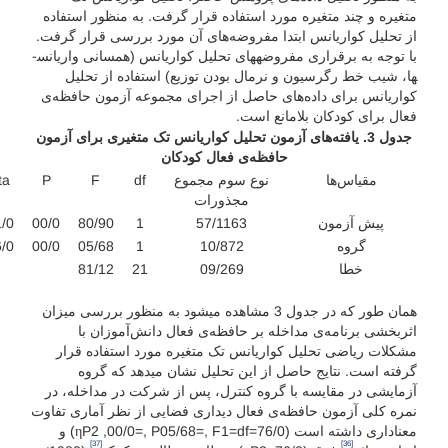
متغیره و چند متغیره مورد استفاده قرار گرفت. به منظور استفاده
از تحلیل کواریانس ابتدا مفروضه‌های آن مورد بررسی قرار گرفت.
با توجه به برقراری مفروضه­های تحلیل کواریانس (همسانی واریانس­
ها، شیب خط رگرسیون و نرمال بودن توزیع) استفاده از تحلیل
کواریانس برای داده‌های حاصل از اجرای مجموعه آزمون حافظه‌ی
فعال برای کودکان بلامانع است.
جدول 3. یافته‌های آزمون تحلیل کواریانس تک متغیری برای آزمون
حافظه‌ی فعال کودکان
مقیاس‌ها
نوع سوم مجموع
df
F
P
ta
مجذورات
پیش آزمون
57/1163
1
80/90
00/0
/0
گروه
10/872
1
05/68
00/0
/0
خطا
09/269
21
81/12
همان طور که در جدول 3 مشاهده می­شود به منظور بررسی میزان
اثربخشی برنامه‌ی مداخله بر حافظه‌ی فعال دانش‌آموزان با
مشکلات ریاضی تحلیل کواریانس تک متغیره مورد استفاده قرار
گرفته است. نتایج حاصل از این تحلیل نشان می­دهد که گروه
آزمایشی در مقایسه با گروه کنترل، پس از شرکت در مداخله، در
نمره کلی آزمون حافظه‌ی فعال دیداری فضایی از نظر آماری تفاوت
معناداری داشته است (76/0=ηP2 ,00/0=, P05/68=, F1=df) و
[37]
[36]