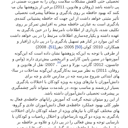
تحصیلی حتی کاهش مشکلات سلامت روان را به صورت ضمنی در
پی داشته باشد (روقان و هادوین، 2011).برخی از پژوهش­ها بیان می­
کنند که بهبود حافظه بر روی یادگیری و متعاقباً پیشرفت‌ تحصیلی
تأثیر مثبتی خواهد داشت از این جهت که حافظه پشتیبانی‌ کننده‌ی
یادگیری است به عبارتی حافظه منجر به افزایش تمرکز بر روی
تکلیف شده، بازداری از اطلاعات نامرتبط را در حین یادگیری به
عهده داشته و یکپارچه‌سازی اطلاعات مرتبط را در پی خواهد داشت
که این موارد در کنار هم تسهیل یادگیری را در پی دارد (راقبار و
همکاران، 2010؛ کوان،
[50]
2005؛ دهن
[51]
، 2008)
از طرفی با توجه به این‌که پژوهش­ها نشان داده است که این‌گونه
آموزش­ها در سنین پایین کارایی و اثربخشی بیش‌تری دارند (واس و
[52]
جانسون، 2012؛ گارتی، بورلا و دبین
، 2007؛ نقل از هادوین و
روقان، 2011) به نظر می­رسد به‌کارگیری این‌گونه مداخلات در سال­
های ابتدائی شروع مدرسه چه در مدارس عادی و چه برای
دانش‌آموزان با نیاز­های ویژه به ویژه کودکان با اختلالات یادگیری
بسیار ارزشمند و مناسب بوده، در بلندمدت می­تواند تأثیر چشمگیری
بر پیشرفت تحصیلی دانش‌آموزان داشته باشد.
از این رو می­توان نتیجه گرفت که آموزش رایانه­ای حافظه‌ی فعال به
طور کلی بهبود عملکرد حافظه‌ی فعال دانش‌آموزان عادی و گروه­
های مختلف کودکان با نیاز­های ویژه از جمله کودکان دارای اختلالات
یادگیری به ویژه دو گروه نارساخوان و اختلال ریاضیات و کودکان با
نارسایی توجه و بیش فعالی را در پی دارد و علاوه بر حافظه بر
سایر ابعاد مرتبط با حافظه نیز اثرگذار است و نکته قابل‌توجه در