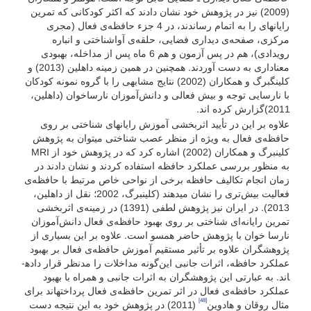
(2009) نیز در پژوهش خود نشان دادند که اکثر کودکانی که تمرین
رایانه­ای را به اتمام رساندند، در 4 جزء حافظه‌ی فعال (مجری
مرکزی، صفحه‌ی دیداری فضایی، حلقه‌ی آواشناختی و انباره
رویدادی)، هم در پس آزمون و هم 6 ماه پس از مداخله، بهبودی
معناداری به دست آوردند. همچنین در همین زمینه داهلین (2013) و
کلینگبرگ و همکاران (2002) نتایج مشابهی را با گروه نمونه کودکان
با نارسایی توجه و بیش فعالی و دانش‌آموزان نارساخوان (داهلین،
2011)گزارش کرده اند.
علاوه بر این در تأیید اثربخشی آموزش رایانه­ای شناختی بر روی
حافظه‌ی فعال به ویژه از منظر عصب شناختی می­توان به پژوهش
کلینبرگ و همکاران (2002) اشاره کرد که در پژوهش خود از MRI
به منظور بررسی عملکرد حافظه استفاده کردند و نشان دادند در
زمان انجام تکالیف حافظه برخی از نواحی خاص مرتبط با حافظه‌ی
فعالیت بیش‌تری را نشان می­دهند (کلینبرگ، 2002؛ نقل از داهلین،
2013). در ایران نیز پژوهش لطفی (1391) در زمینه‌ی اثربخشی
تمرین رایانه‌ای شناختی بر روی بهبود حافظه‌ی فعال دانش‌آموزان
نارسا خوان با پژوهش حاضر همسو است. علاوه بر این بسیاری از
پژوهشگران علاوه بر تأثیر مستقیم آموزش حافظه‌ی فعال بر بهبود
عملکرد حافظه، اثرات جانبی این‌گونه مداخلات را مدنظر قرار داده­
اند. به عبارتی این پژوهشگران به اثرات جانبی و همراه با بهبود
عملکرد حافظه‌ی فعال در اثر تمرین حافظه‌ی فعال پرداخته­اند برای
[48]
مثال روقان و هادوین
(2011) در پژوهش خود به این نتیجه دست