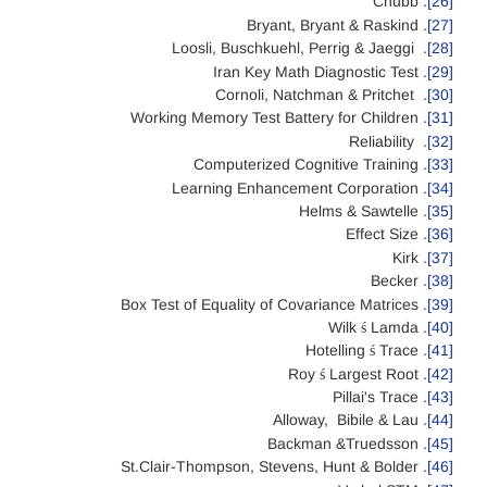
. Chubb
[26]
. Bryant, Bryant & Raskind
[27]
. Loosli, Buschkuehl, Perrig & Jaeggi
[28]
. Iran Key Math Diagnostic Test
[29]
. Cornoli, Natchman & Pritchet
[30]
. Working Memory Test Battery for Children
[31]
. Reliability
[32]
. Computerized Cognitive Training
[33]
. Learning Enhancement Corporation
[34]
. Helms & Sawtelle
[35]
. Effect Size
[36]
. Kirk
[37]
. Becker
[38]
. Box Test of Equality of Covariance Matrices
[39]
. Wilk ś Lamda
[40]
. Hotelling ś Trace
[41]
. Roy ś Largest Root
[42]
. Pillai's Trace
[43]
. Alloway, Bibile & Lau
[44]
. Backman &Truedsson
[45]
. St.Clair-Thompson, Stevens, Hunt & Bolder
[46]