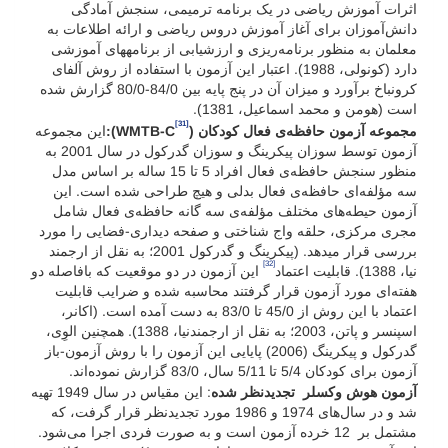
اثرات آموزش ریاضی در یک برنامه ترمیمی، سنجش آمادگی
دانش‌آموزان برای آغاز آموزش دروس ریاضی و ارائه اطلاعات به
معلمان به منظور برنامه‌ریزی و ارزشیابی از برنامه­های آموزشی
دارد (کونولی، 1988). اعتبار این آزمون با استفاده از روش آلفای
کرونباخ برآورد و میزان آن در پنج پایه بین 84/0-80/0 گزارش شده
است (هومن و محمد اسماعیل، 1381).
[31]
مجموعه آزمون حافظه‌ی فعال کودکان (
WMTB-C
):
این مجموعه
آزمون توسط سوزان پیکرینگ و سوزان گدرکول در سال 2001 به
منظور سنجش حافظه‌ی فعال افراد 5 تا 15 ساله بر اساس مدل
سه مؤلفه‌ای حافظه‌ی فعال بدلی و هیچ طراحی شده است. این
آزمون حیطه‌های مختلف مؤلفه‌ی سه گانه حافظه‌ی فعال شامل
مجری مرکزی، حلقه واج شناختی و صفحه دیداری-فضایی را مورد
بررسی قرار می­دهد. (پیکرینگ و گدرکول 2001؛ به نقل از ارجمند
[32]
نیا، 1388). قابلیت اعتماد
این آزمون در دو موقعیت که بافاصله دو
هفته‌ای مورد آزمون قرار گرفتند محاسبه ‌شده و ضرایب قابلیت
اعتماد با این روش از 45/0 تا 83/0 به دست آمده است. (اکانر،
اسپنسر و پاتن، 2003؛ به نقل از ارجمندنیا، 1388). همچنین الوِی،
گدرکول و پیکرینگ (2006) پایایی این آزمون را با روش آزمون-باز
آزمون برای کودکان 5/4 تا 5/11 سال، 83/0 گزارش نموده‌اند.
آزمون هوش وکسلر تجدیدنظر شده
: این مقیاس در سال 1949 تهیه
شد و در سال‌های 1974 و 1986 مورد تجدیدنظر قرار گرفت، که
مشتمل بر 12 خرده آزمون است و به صورت فردی اجرا می‌شود.