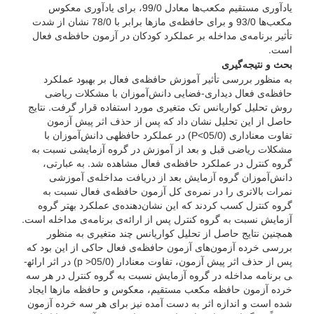
یادآوری مستقیم مکعب‌ها معادل 99/0، برای یادآوری معکوس
مکعب‌ها 93/0 و برای حافظه‌ی مازها برابر با 78/0 نشان از شدت
تأثیر برنامه‌ی مداخله بر عملکرد کودکان در آزمون حافظه‌ی فعال
است.
بحث و نتیجه‌گیری
به منظور بررسی تأثیر آموزش حافظه‌ی فعال بر بهبود عملکرد
حافظه‌ی فعال دیداری-فضایی دانش‌آموزان با مشکلات ریاضی
روش تحلیل کواریانس تک متغیری مورد استفاده قرار گرفت. نتایج
حاصل از این تحلیل نشان داد که پس از حذف اثر پیش آزمون
تفاوت معناداری (05/0>P) در عملکرد حافظه­ی دانش‌آموزان با
مشکلات ریاضی قبل و بعد از آموزش در گروه آزمایشی نسبت به
گروه کنترل در عملکرد حافظه‌ی فعال مشاهده شد. به عبارتی،
دانش‌آموزان گروه آزمایش بعد از دریافت مداخله‌ی آموزشی
نمرات بالاتری را در نمره‌ی کل آزمون حافظه‌ی فعال نسبت به
گروه کنترل کسب کردند که این نشان‌دهنده‌ی عملکرد بهتر گروه
آزمایش نسبت به گروه کنترل پس از ارائه‌ی برنامه‌ی مداخله است.
همچنین نتایج حاصل از تحلیل کواریانس چند متغیری به منظور
بررسی خرده آزمون‌های آزمون حافظه‌ی فعال حاکی از این بود که
پس از حذف اثر پیش آزمون، تفاوت معنادار (05/0< p) در اثر ارائه­
ی برنامه مداخله در گروه آزمایش نسبت به گروه کنترل در هر سه
خرده آزمون حافظه مکعب مستقیم، معکوس و حافظه ماز­ها ایجاد
شده است و اندازه اثر به دست آمده نیز برای هر سه خرده آزمون