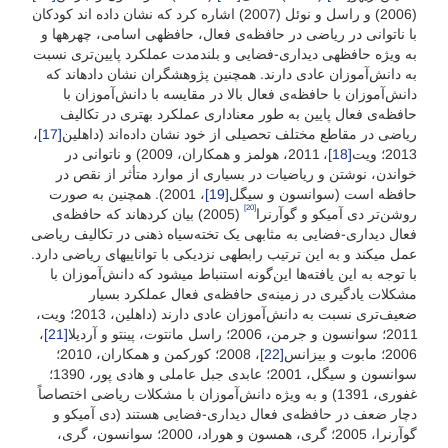
(2006) و راسل و نوئل (2007) اشاره کرد که نشان داده اند کودکان
با ناتوانی در ریاضی در حافظه‌ی فعال، حافظه­ی اسامی، چهره­ها و
به ویژه حافظه­ی دیداری-فضایی و بلندمدت عملکرد پایین‌تری نسبت
به دانش‌آموزان عادی دارند. همچنین پژوهشگران نشان داده­اند که
دانش‌آموزان با حافظه‌ی فعال بالا در مقایسه با دانش‌آموزان با
حافظه‌ی فعال پایین به طور معناداری عملکرد بهتری در تکالیف
ریاضی در مقاطع مختلف تحصیلی از خود نشان داده‌اند (داهلین
[17]
،
2013؛ ویت
[18]
، 2011، هولمز و همکاران، 2009) و ناتوانی در
خواندن، نوشتن و ریاضیات در بسیاری از موارد متأثر از نقص در
حافظه است (سوانسون و سیگل
[19]
، 2001). همچنین به صورت
[20]
روشن‌تر دی آمیکو و گوآرنرا
(2005) بیان کرده­اند که حافظه‌ی
فعال دیداری-فضایی به مثابه­ی یک تخته‌سیاه ذهنی در تکالیف ریاضی
عمل می­کند و به این ترتیب رابطه­ی نزدیکی با توانایی­های ریاضی دارد.
با توجه به این یافته‌ها این‌گونه استنباط می­شود که دانش‌آموزان با
مشکلات یادگیری در زمینه‌ی حافظه‌ی فعال عملکرد بسیار
ضعیف‌تری نسبت به دانش‌آموزان عادی دارند (داهلین، 2013؛ ویت،
2011؛ سوانسون و جرمن، 2006؛ راسل مانتوت، پینتو و آردیلا
[21]
،
2006؛ مابوت و بیزانس
[22]
، 2008؛ کورکمن و همکاران، 2010؛
سوانسون و سیگل، 2001؛ عابدی جبل عاملی و هادی پور، 1390؛
غفوری، 1391) و به ویژه دانش‌آموزان با مشکلات ریاضی اختصاصاً
دچار ضعف در حافظه‌ی فعال دیداری­-فضایی هستند (دی آمیکو و
گوآرنرا، 2005؛ گری، همسون و هوراد، 2000؛ سوانسون، گری،