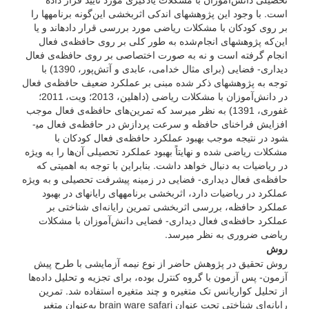
است. با وجود این پژوهش­های اندکی اثربخشی این‌گونه برنامه­ها را
بر روی کودکان با مشکلات ریاضی مورد بررسی قرار داده­اند و یا
این‌که پژوهش­های انجام‌شده به طور کلی بر روی حافظه‌ی فعال
انجام گرفته است و نه به صورت اختصاصی بر روی حافظه‌ی فعال
دیداری- فضایی (برای مثال خدامی، عابدی و آتش‌پور، 1390) با
توجه به پژوهش­های ذکر شده مبنی بر عملکرد ضعیف حافظه‌ی فعال
در دانش‌آموزان با مشکلات ریاضی (داهلین، 2013؛ ویت، 2011؛
غفوری، 1391) به نظر می­رسد که تمرین‌های حافظه‌ی فعال موجب
افزایش فراخنای حافظه و سرعت پردازش در حافظه‌ی فعال می­
شود در نتیجه موجب بهبود عملکرد حافظه‌ی فعال کودکان با
مشکلات ریاضی شده و نهایتاً بهبود عملکرد تحصیلی آن‌ها را به ویژه
در ریاضیات به دنبال خواهد داشت. بنابراین با توجه به اهمیتی که
حافظه‌ی فعال دیداری- فضایی در زمینه پیشرفت تحصیلی و به ویژه
عملکرد در ریاضیات دارد، اثربخشی برنامه­های رایانه­ای در بهبود
عملکرد حافظه، بررسی اثر­بخشی تمرین رایانه‌ای شناختی بر
عملکرد حافظه‌ی فعال دیداری- فضایی دانش‌آموزان با مشکلات
ریاضی ضروری به نظر می­رسد.
روش
روش تحقیق در پژوهش حاضر از نوع نیمه آزمایشی با طرح پیش
آزمون- پس آزمون با گروه کنترل بوده، برای تجزیه و تحلیل داده‌ها
از تحلیل کواریانس تک متغیره و چند متغیره استفاده شد. تمرین
رایانه‌ای شناختی تحت عنوان brain ware safari به‌عنوان متغیر