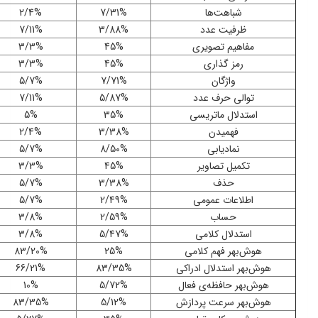
شباهت‌ها
7/31%
2/4%
ظرفیت عدد
3/88%
7/11%
مفاهیم تصویری
45%
3/3%
رمز گذاری
45%
3/3%
واژگان
7/71%
5/7%
توالی حرف عدد
5/87%
7/11%
استدلال ماتریسی
35%
5%
فهمیدن
3/38%
2/4%
نمادیابی
8/50%
5/7%
تکمیل تصاویر
45%
3/3%
حذف
3/38%
5/7%
اطلاعات عمومی
2/49%
5/7%
حساب
2/59%
3/8%
استدلال کلامی
5/47%
3/8%
هوش‌بهر فهم کلامی
25%
83/20%
هوش‌بهر استدلال ادراکی
83/35%
66/21%
هوش‌بهر حافظه‌ی فعال
5/72%
10%
هوش‌بهر سرعت پردازش
5/12%
83/35%