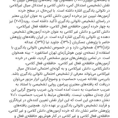
با یافته‌های تیپین(2007) ناهمخوان بود. یافته‌های پژوهش تیپین به
نقش تشخیصی استدلال کمی، دانش کلامی و استدلال سیال غیرکلامی
در ناتوانی یادگیری اشاره داشته است. با این‌حال، در سطح خرده
آزمون‌ها، تیپین نیز برخرده آزمون دانش کلامی به عنوان ابزاری معتبر
در راستای تشخیص ناتوانی یادگیری تأکید داشته است. روید(2011) نیز
به چهار خرده آزمون حافظه‌ی فعال کلامی، حافظه فعال غیرکلامی،
دانش کلامی و دانش غیر کلامی به عنوان خرده آزمون‌های تشخیص
دهنده ی ناتوانی یادگیری اشاره کرده است. در ایران یافته‌های پژوهش
حاضر با پژوهش عسکریان (1390)، جاوید نیا (1391)، عبداله
نژاد(1391)، همخوانی دارد و در خصوص تشخیص ناتوانی یادگیری با
استفاده از نسخه‌ی نوین هوش‌آزمای تهران استانفورد – بینه همخوان
است. در تمامی پژوهش‌های مزبور مشخص گردید، نقص در خرده
آزمون‌های حافظه‌ی فعال غیر کلامی، حافظه‌ی فعال کلامی،
دانش‌کلامی، دانش غیرکلامی و به گونه‌ای احتمالی استدلال سیال
غیرکلامی می‌تواند معرفی از تشخیص احتمالی ناتوانی یادگیری باشد.
بابررسی نقادانه ضریب حساسیت و وضوح‌گرایی ابزار مزبور می‌توان
دریافت که یافته‌های معتبری پیرامون روایی تشخیصی با استناد به
ضریب حساسیت به دست آمده است؛ ولی ضریب وضوح گرایی این
ابزار چندان مطلوب نیست. یافته‌های مرتبط با ضریب حساسیت 70/0
نشان دهنده‌ی این است که این ابزار نقش تعیین کننده‌ای در غربالگری
و فرآیند تشخیص ناتوانی یادگیری بر عهده دارد. همچنین یافته‌های
پژوهش حاضر نشان داد که خرده آزمون‌های دانش کلامی و غیر کلامی‌،
حافظه‌ی فعال کلامی و غیر کلامی در کنار هوش‌بهر حافظه‌ی فعال و