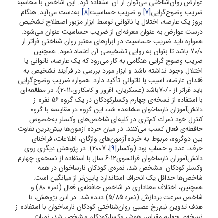
عوارض روان‌شناختی می‌توان از آن استفاده کرد. این شاخص با محاسبه
ضریب وضوح‌گرایی
[7]
و ضریب حساسیت
[8]
به‌دست می‌آید. هنگام
بروز یک عارضه، اختلال یا ناتوانی توسط ابزار مزبور اصطلاح تشخیص
درست عوارض به عنوان معرفه‌ای از ضریب حساسیت عنوان می‌شود.
همواره باید ضریب حساسیت در ابزارهای معتبر روان شناختی فراتر از
70/0 باشد تا بتوان به روایی تشخیصی آن اعتماد نمود. همچنین
ضریب وضوح گرایی هنگامی به کار می‌رود که یک عارضه، ناتوانی یا
اختلال وجود نداشته باشد و ابزار مورد بررسی در فرآیند تشخیص به
فقدان عارضه، آسیب یا ناتوانی تأکید دارد. همواره ضریب وضوح‌گرایی
باید فراتر از 70/0باشد (عسکریان، افروز و کامکاری،2011). در مطالعه‌ای
با استفاده از نسخه‌ی چهارم وکسلرکودکان در یک گروه 56 نفره از
دانش‌آموزان نارساخوان مشاهده شد، این گروه در مقایسه با گروه
کنترل خود نمرات کم‌تری در کلیه‌ای شاخص‌های وکسلر به‌خصوص
حافظه‌ی فعال کسب می‌کنند. در میان خرده آزمون‌ها بیش‌ترین تفاوت
بین دوگروه، مربوط به خرده آزمون‌های واژگان، اطلاعات، فراخنای
حرف‌ـ عدد و حساب بود (وکسلر
[9]
، 2007). در پژوهش دیگری روی
دانش‌آموزان نارساخوان فرانسوی12-6 سال با استفاده از نسخه‌ی چهارم
وکسلر کودکان مشخص شد، نمره‌ی کودکان نارساخوان در همه
شاخص‌ها حداقل یک انحراف استاندارد پایین‌تر از میانگین است.
همچنین، اختلاف معناداری در شاخص حافظه‌ی فعال (نمره 80) و
شاخص سرعت پردازش (نمره 5/85) دیده شد. در این پژوهش، با
هدف تدوین نیم‌رخ عصبی روان‌شناختی کودکان نارساخوان با استفاده از
نسخه‌ی چهارم مقیاس هوش وکسلرکودکان مشخص شد، نمرات