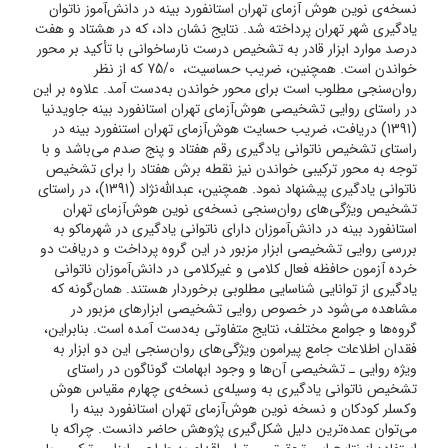
نسخه‌ی نوین هوش آزمای تهران استانفورد بینه در دانش‌آموز ناتوان
یادگیری شهر تهران پرداخته شد. نتایج نشان داد، که در هشتاد و هفت
درصد موارد ابزار قادر به تشخیص درست نارساخوانی با تأکید بر محور
خواندن است. همچنین، ضریب حساسیت، 75/0 که از نظر
روان‌سنجی مطلوب است برای محور خواندن به‌دست آمد. علاوه بر این
در راستای روایی تشخیصی هوش‌آزمای تهران استانفورد بینه جاویدنیا
(1391) دریافت، ضریب حسایت هوش‌آزمای تهران استنفورد بینه در
راستای تشخیص ناتوانی یادگیری رقم هفتاد و پنج صدم می‌باشد و با
توجه به محور ترکیبی خواندن نیز نقطه برش هفتاد را برای تشخیص
ناتوانی یادگیری پیشنهاد نمود. همچنین، عبدالله‌نژاد (1391)، در راستای
تشخیص ویژگی‌های روان‌سنجی نسخه‌ی نوین هوش‌آزمای تهران
استانفورد بینه در دانش‌آموزان دارای ناتوانی یادگیری در شهرماکو به
بررسی روایی تشخیصی ابزار مزبور در این گروه پرداخت و دریافت دو
خرده آزمون حافظه فعال کلامی و غیرکلامی در دانش‌آموزان ناتوانی
یادگیری از توانایی شناسایی مطلوبی برخوردار هستند. همان‌گونه که
مشاهده می‌شود در خصوص روایی تشخیصی ابزارهای مزبور در
گروه‌ها و جوامع مختلف، نتایج متفاوتی به‌دست آمده است. بنابراین،
فقدان اطلاعات جامع پیرامون ویژگی‌های روان‌سنجی این دو ابزار به
ویژه روایی ـ تشخیصی آن‌ها و وجود ابهامات گوناگون در راستای
تشخیص ناتوانی یادگیری به وسیله‌ی نسخه‌ی چهارم مقیاس هوش
وکسلر کودکان و نسخه نوین هوش‌آزمای تهران استانفورد بینه را
می‌توان عمده‌ترین دلیل شکل‌گیری پژوهش حاضر دانست. چراکه با