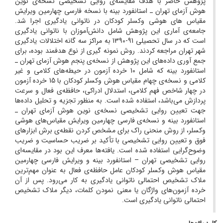
پژوهش حاضر با هدف مقایسه‌ی روایی تشخیصی نسخه‌ی نوین
هوش آزمای تهران ـ استانفورد بینه با نسخه فارسی چهارمین ویرایش
مقیاس های هوشی وکسلر کودکان در ناتوانی یادگیری اجرا شد.
جامعه‌ی آماری این پژوهش شامل دانش‌آموزان با ناتوانی یادگیری
است که در سال تحصیلی 91-1390 به مراکز سه گانه اختلالات یادگیری
شهر تهران مراجعه کردند. روش نمونه گیری از نوع هدفمند بوده، برای
جمع آوری داده‌های این پژوهش از نسخه‌ی پنجم هوش آزمای تهران ـ
استانفورد بینه که شامل 10 خرده آزمون در حیطه‌های کلامی و غیر
کلامی و نسخه‌ی چهام مقیاس هوش وکسلر کودکان با 15 خرده آزمون
در چهار شاخص فهم کلامی، استدلال ادراکی، حافظه‌ی فعال و سرعت
پردازش می‌باشد، استفاده شده است. به منظور تجزیه و تحلیل داده‌ها
جهت تعیین روایی تشخیصی نسخه‌ی نوین هوش آزمای تهران ـ
استانفورد بینه و نسخه‌ی فارسی چهارمین ویرایش مقیاس‌های هوشی
وکسلر، از روش منحنی راک برای مشخص کردن نقطه‌ی برش ابزارهای
فوق و تعیین روایی تشخیصی با تأکید بر ضریب حساسیت و ضریب
وضوح‌گرایی استفاده شده است. یافته‌ها معرف این بود در مقایسه‌ای
روایی تشخیصی تهران – استانفورد بینه و ویرایش فارسی چهارمین
مقیاس هوش وکسلر کودکان عامل حافظه‌ی فعال به عنوان مهم‌ترین
ملاک تشخیص احتمالی ناتوانی یادگیری به کار می‌رود. پس از آن
خرده آزمون‌های واژگان یا معنی نمودن کلمات، دیگر ملاک تشخیص
احتمالی ناتوانی یادگیری است.