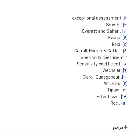
. exceptional assessment
[1]
. Smyth
[2]
. Everatt and Salter
[3]
. Evans
[4]
. Roid
[5]
. Carroll, Horren & Cattell
[6]
1. Specificity coefficient
. Sensitivity coefficient
[8]
. Wechsler
[9]
. Clerq- Quaegebeur
[10]
. Williams
[11]
. Tippin
[12]
. Effect size
[13]
. Roc
[14]
مراجع