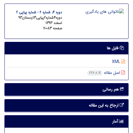
دوره 4، شماره 2 - شماره پیاپی 2
دوره4شماره2پیاپی13زمستان93
اسفند 1393
صفحه
70-83
فایل ها
XML
اصل مقاله
226.8 K
هم رسانی
ارجاع به این مقاله
آمار