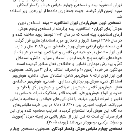
تهران استنفورد بینه و نسخه‌ی چهارم مقیاس هوش وکسلر کودکان
مورد آزمون قرار گرفتند. جهت جمع­آوری داده‌ها از ابزارهای زیر استفاده
شد.
نسخه‌ی نوین هوش‌آزمای تهران استانفورد –
بینه:
نسخه‌ی نوین
هوش‌آزمای تهران - استانفورد بینه برگرفته از نسخه‌ی پنجم هوش
آزمای استانفورد بینه است که در سال 2003 توسط روید ساخته شده و
در سال 1385 توسط افروز و کامکاری مورد استانداردسازی قرار گرفت.
این نسخه توان ارائه‌ی هوش‌بهر در دامنه‌ای سنی 85-2 سال را دارد.
این ابزار مشتمل بر دو حیطه‌ی کلامی و غیرکلامی بوده، در هر یک از
حیطه‌های نام‌برده پنج خرده آزمون استدلال سیال، دانش، استدلال
کم‍ّی، پردازش دیداری فضایی و حافظه‌ی فعال منظور گردیده است.
میانگین هر خرده آزمون 10 و انحراف استاندارد آن 3 می‌باشد. همچنین،
این ابزار توان ارائه 8 هوش‌بهر شامل؛ استدلال سیال، دانش، هوش‌بهر
استدلال کمی، هوش‌بهر پردازش دیداری– فضایی، هوش‌بهر حافظه‌ی
فعال، هوش‌بهر کلامی، هوش‌بهر غیرکلامی و هوش‌بهر کل را دارد و
علاوه بر انواع هوش‌بهر‌های نام‌برده قادر به‌تفکیک نمرات حساس به
تغییر و نمرات ترکیبی مرتبط با ناتوانایی‌های خواندن و محاسبه نارسایی
می‌باشد. ضرایب اعتباری بین 84/0 تا 89/0 در بین خرده مقیاس‌های
ده گانه این هوش آزما استخراج گردیده، ضرایب محاسبه شده برای این
ابزار معرف آن است که این ابزار از اعتبار بالایی در زمینه خرده آزمون‌ها
و نمرات ترکیبی برخوردار می‌باشد (روید، 2005).
نسخه‌ی چهارم مقیاس هوش وکسلر کودکان
: همچنین، نسخه‌ی چهارم