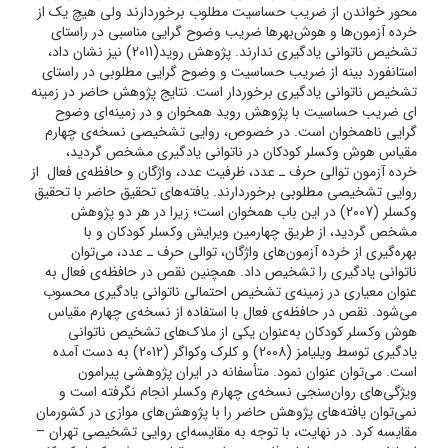
محور خواندن از ضریب حساسیت مطلوب برخوردارند ولی هیچ یک از
خرده آزمون‌ها و هوش‌بهرها ضریب وضوح گرایی مناسبی در راستای
تشخیص ناتوانی یادگیری ندارند. پژوهش روید(2011) نیز نشان داد،
استانفورد بینه از ضریب حساسیت و وضوح گرایی مطلوبی در راستای
تشخیص ناتوانی یادگیری برخوردار است. نتایج پژوهش حاضر در زمینه
ای ضریب حساسیت با پژوهش روید همخوان و در زمینه‌ای وضوح
گرایی ناهمخوان است. در خصوص، روایی تشخیصی نسخه‌ی چهارم
مقیاس هوش وکسلر کودکان در ناتوانی یادگیری مشخص گردید،
خرده آزمون توالی حرف ـ عدد، ظرفیت عدد، واژگان و حافظه‌ی فعال از
روایی تشخیصی مطلوبی برخوردارند. یافته‌های تحقیق حاضر با تحقیق
وکسلر (2007) در این باب همخوان است؛ زیرا در هر دو پژوهش
مشخص گردید، از طریق چهارمین ویرایش وکسلر کودکان و با
بهره‌گیری از خرده آزمون‌های واژگان، توالی حرف ـ ‌عدد، می‌توان
ناتوانی یادگیری را تشخیص داد. همچنین نقص در حافظه‌ی فعال به
عنوان معیاری در زمینه‌ی تشخیص احتمالی ناتوانی یادگیری محسوب
می‌شود. نقص در حافظه‌ی فعال با استفاده از نسخه‌ی چهارم مقیاس
هوش وکسلر کودکان به‌عنوان یکی از ملاک‌های تشخیص ناتوانی
یادگیری توسط ویلیامز (2008) و کلرک وکواگر (2012) به دست آمده
است. می‌توان عنوان نمود. متأسفانه در ایران پژوهشی پیرامون
ویژگی‌های روان‌سنجی نسخه‌ی چهارم وکسلر انجام نگرفته است و
نمی‌توان یافته‌های پژوهش حاضر را با پژوهش‌های موازی در کشورمان
مقایسه کرد. در نهایت، با توجه به مقایسه‌ای روایی تشخیصی تهران –