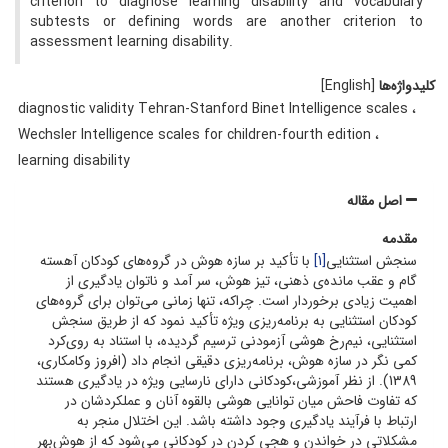
criterion to diagnose learning disability and vocabulary
subtests or defining words are another criterion to
assessment learning disability.
کلیدواژه‌ها
[English]
diagnostic validity Tehran-Stanford Binet Intelligence scales
Wechsler Intelligence scales for children-fourth edition
learning disability
اصل مقاله
مقدمه
سنجش استثنایی
[1]
با تأکید بر سازه هوش در گروه‌های کودکان آهسته
گام و عقب مانده‌ی ذهنی، تیز هوش، سر آمد و ناتوان یادگیری از
اهمیت زیادی برخوردار است. چراکه، تنها زمانی می‌توان برای گروه‌های
کودکان استثنایی به برنامه‌ریزی ویژه تأکید نمود که از طریق سنجش
استثنایی، نیم‌رخ هوشی آزمودنی ترسیم گردیده، با استناد به روی‌کرد
کمی نگر در سازه هوش، برنامه‌ریزی دقیقی انجام ‌داد (افروز وکامکاری،
1389). از نظر آموزشی،کودکانی دارای نارسایی ویژه در یادگیری هستند
که تفاوت فاحش میان توانایی هوشی بالقوه آنان و عملکردشان در
ارتباط با فرآیند یادگیری وجود داشته باشد. این اختلال منجر به
مشکلاتی در خواندن و هجی کردن در کودکانی می‌شود که از هوش‌بهر