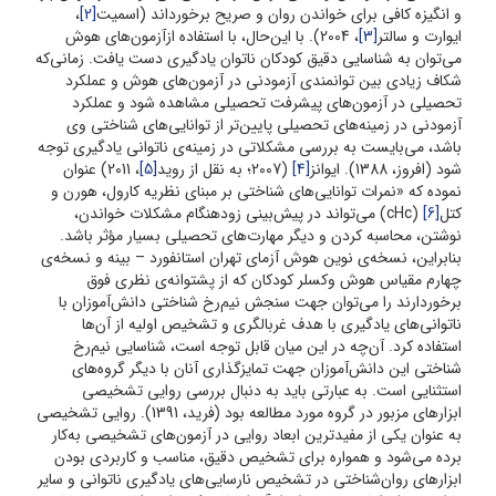
و انگیزه کافی برای خواندن روان و صریح برخورداند (اسمیت
[2]
،
ایوارت و سالتر
[3]
، 2004). با این‌حال، با استفاده ازآزمون‌های هوش
می‌توان به شناسایی دقیق کودکان ناتوان یادگیری دست ‌یافت. زمانی‌که
شکاف زیادی بین توانمندی آزمودنی در آزمون‌های هوش و عملکرد
تحصیلی در آزمون‌های پیشرفت تحصیلی مشاهده شود و عملکرد
آزمودنی در زمینه‌های تحصیلی پایین‌تر از توانایی‌های شناختی وی
باشد، می‌بایست به بررسی مشکلاتی در زمینه‌ی ناتوانی یادگیری توجه
شود (افروز، 1388). ایوانز
[4]
(2007؛ به نقل از روید
[5]
، 2011) عنوان
نموده که «نمرات توانایی‌های شناختی بر مبنای نظریه کارول، هورن و
کتل
[6]
(cHc) می‌تواند در پیش‌بینی زودهنگام مشکلات خواندن،
نوشتن، محاسبه کردن و دیگر مهارت‌های تحصیلی بسیار مؤثر باشد.
بنابراین، نسخه‌ی نوین هوش آزمای تهران استانفورد – بینه و نسخه‌ی
چهارم مقیاس هوش وکسلر کودکان که از پشتوانه‌ی نظری فوق
برخوردارند را می‌توان جهت سنجش نیم‌رخ شناختی دانش‌آموزان با
ناتوانی‌های یادگیری با هدف غربالگری و تشخیص اولیه از آن‌ها
استفاده کرد. آن‌چه در این میان قابل توجه است، شناسایی نیم‌رخ
شناختی این دانش‌آموزان جهت تمایزگذاری آنان با دیگر گروه‌های
استثنایی است. به عبارتی باید به دنبال بررسی روایی تشخیصی
ابزارهای مزبور در گروه مورد مطالعه بود (فرید، 1391). روایی تشخیصی
به عنوان یکی از مفیدترین ابعاد روایی در آزمون‌های تشخیصی به‌کار
برده می‌شود و همواره برای تشخیص دقیق، مناسب و کاربردی بودن
ابزارهای روان‌شناختی در تشخیص نارسایی‌های یادگیری ناتوانی و سایر