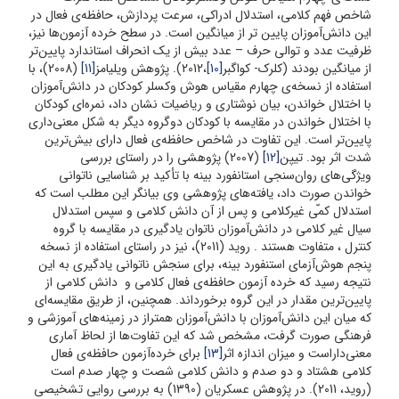
شاخص فهم کلامی، استدلال ادراکی، سرعت پردازش، حافظه‌ی فعال در
این دانش‌آموزان پایین تر از میانگین است. در سطح خرده آزمون‌ها نیز،
ظرفیت عدد و توالی حرف – عدد بیش از یک انحراف استاندارد پایین‌تر
از میانگین بودند (کلرک- کواگبر
[10]
،2012). پژوهش ویلیامز
[11]
(2008)، با
استفاده از نسخه‌ی چهارم مقیاس هوش وکسلر کودکان در دانش‌آموزان
با اختلال خواندن، بیان نوشتاری و ریاضیات نشان داد، نمره‌ای کودکان
با اختلال خواندن در مقایسه با کودکان دوگروه دیگر به شکل معنی‌داری
پایین‌تر است. این تفاوت در شاخص حافظه‌ی فعال دارای بیش‌ترین
شدت اثر بود. تیپن
[12]
(2007) پژوهشی را در راستای بررسی
ویژگی‌های روان‌سنجی استانفورد بینه با تأکید بر شناسایی ناتوانی
خواندن صورت داد، یافته‌های پژوهشی وی بیانگر این مطلب است که
استدلال کم‍ّی غیرکلامی و پس از آن دانش کلامی و سپس استدلال
سیال غیر کلامی در دانش‌آموزان ناتوان یادگیری در مقایسه با گروه
کنترل ، متفاوت هستند . روید (2011)، نیز در راستای استفاده از نسخه
پنجم هوش‌آزمای استنفورد بینه، برای سنجش ناتوانی یادگیری به این
نتیجه رسید که خرده آزمون حافظه‌ی فعال کلامی و دانش کلامی از
پایین‌ترین مقدار در این گروه برخورداند. همچنین، از طریق مقایسه‌ای
که میان این دانش‌آموزان با دانش‌آموزان همتراز در زمینه‌های آموزشی و
فرهنگی صورت گرفت، مشخص شد که این تفاوت‌ها از لحاظ آماری
معنی‌داراست و میزان اندازه اثر
[13]
برای خرده‌آزمون حافظه‌ی فعال
کلامی هشتاد و دو صدم و دانش کلامی شصت و چهار صدم است
(روید، ‌2011). در پژوهش عسکریان (1390) به بررسی روایی تشخیصی