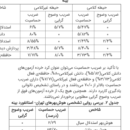
بینه
حیطه کلامی
حیطه غیرکلامی
شاخ
ضریب وضوح
ضریب
ضریب وضوح
ضریب
گرایی
حساسیت
گرایی
حساسیت
0
5/47%
5/7%
61%
استدلال
0
5/82%
0
80%
دان
2/4%
2/49%
0
8/55%
استدلال
0
8/40%
5/7%
3/48%
پردازش دید
2/4%
3/73%
8/0%
7/71%
حافظه‌ی
با تأکید بر ضریب حساسیت می‌توان عنوان کرد خرده آزمون‌های
دانش کلامی‌(5/82%)، دانش غیرکلامی‌80%، حافظه‌ی فعال
کلامی(3/73%) و حافظه‌ی فعال غیرکلامی(7/71%) دارای ضریب
حساسیت بالاتر از 70/0 می‌باشند و در راستای تشخیص ناتوانی
یادگیری کاربرد دارند. همچنین هیچ یک از خرده آزمون‌های فوق از
ضریب وضوح گرایی مطلوبی برخوردار نمی‌باشند.
جدول 2. بررسی روایی تشخصی هوش‌بهرهای تهران- استانفورد بینه
شاخص
ضریب حساسیت
ضریب وضوح
گرایی
(درصد)
هوش‌بهر استدلال سیال
2/29
0
هوش‌بهر دانش
83/70
0