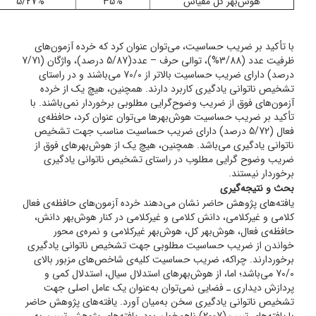
هوش‌بهر کل مقیاس
35%
5/27%
با تأکید بر ضریب حساسیت، می‌توان عنوان کرد که خرده آزمون‌های
ظرفیت عدد (3/88%)، توالی حرف – عدد(5/87 درصد)، واژگان (7/71
درصد) دارای ضریب حساسیت بالاتر از 70/0 می‌باشند و در راستای
تشخیص ناتوانی یادگیری کاربرد دارند. همچنین، هیچ یک از خرده
آزمون‌های فوق از ضریب وضوح‌گرایی مطلوبی برخوردار نمی‌باشند. با
تأکید بر ضریب حساسیت هوش‌بهرها می‌توان عنوان کرد، حافظه‌ی
فعال (5/72 درصد) دارای ضریب حساسیت مناسب جهت تشخیص
ناتوانی یادگیری می‌باشد. همچنین، هیچ یک از هوش‌بهرهای فوق از
ضریب وضوح گرایی مطلوب در راستای تشخیص ناتوانی یادگیری
برخوردار نیستند.
بحث و نتیجه‌گیری
یافته‌های پژوهش حاضر نشان می‌دهند خرده آزمون‌های حافظه‌ی فعال
کلامی و غیرکلامی، دانش کلامی و غیرکلامی در کنار هوش‌بهر دانش،
حافظه‌ی فعال، هوش‌بهر کل، هوش‌بهر غیرکلامی و نمره‌ی محور
خواندن از ضریب حساسیت مطلوبی جهت تشخیص ناتوانی یادگیری
برخوردارند. چراکه، ضریب حساسیت کلیه‌ی شاخص‌های مزبور بالای
70/0 می‌باشد؛ اما، از هوش‌بهرهای استدلال سیال، استدلال کمی و
پردازش دیداری ـ فضایی نمی‌توان به‌عنوان یک عامل اصلی جهت
تشخیص ناتوانی یادگیری سخن به‌میان آورد. یافته‌های پژوهش حاضر