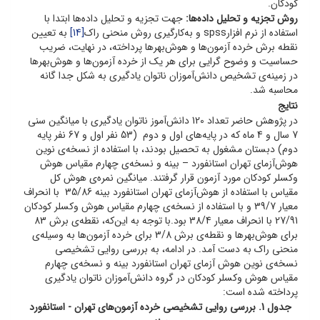
کودکان.
روش تجزیه و تحلیل داده‌ها:
جهت تجزیه و تحلیل داده‌ها ابتدا با
استفاده از نرم افزارspss و به‌کارگیری روش منحنی راک
[14]
به تعیین
نقطه برش خرده آزمون‌ها و هوش‌بهرها پرداخته، در نهایت، ضریب
حساسیت و وضوح گرایی برای هر یک از خرده آزمون‌ها و هوش‌بهرها
در زمینه‌ی تشخیص دانش‌آموزان ناتوان یادگیری به شکل جدا گانه
محاسبه شد.
نتایج
در پژوهش حاضر تعداد 120 دانش‌آموز ناتوان یادگیری با میانگین سنی
7 سال و 4 ماه که در پایه‌های اول و دوم (53 نفر اول و 67 نفر پایه
دوم) دبستان مشغول به تحصیل بودند، با استفاده از نسخه‌ی نوین
هوش‌آزمای تهران استانفورد – بینه و نسخه‌ی چهارم مقیاس هوش
وکسلر کودکان مورد آزمون قرار گرفتند. میانگین نمره‌ی هوش کل
مقیاس با استفاده از هوش‌آزمای تهران استانفورد بینه 35/86 با انحراف
معیار 39/7 و با استفاده از نسخه‌ی چهارم مقیاس هوش وکسلر کودکان
27/91 با انحراف معیار 38/4 بود.با توجه به این‌که، نقطه‌ی برش 83
برای هوش‌بهرها و نقطه‌ی برش 3/8 برای خرده آزمون‌ها به وسیله‌ی
منحنی راک به دست آمد. در ادامه، به بررسی روایی تشخیصی
نسخه‌ی نوین هوش آزمای تهران استانفورد بینه و نسخه‌ی چهارم
مقیاس هوش وکسلر کودکان در گروه دانش‌آموزان ناتوان یادگیری
پرداخته شده است:
جدول 1. بررسی روایی تشخیصی خرده آزمون‌های تهران - استانفورد