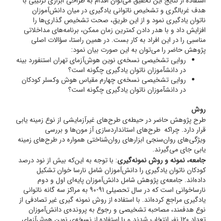
استفاده از نتایج این تحقیق می‌توان اقدام به طراحی ابزاری ترکیبی با
هدف غربالگری و تشخیص ناتوانی یادگیری در میان دانش‌آموزان
ناتوان یادگیری نمود و از این طریق، صحت تشخیص گذاری‌ها را
افزایش داد و با هدر دادن کمترین زمان ممکن، برنامه‌های مداخلاتی
مناسبی را در این افراد به کار بست. در همین راستا، سؤالات اصلی
پژوهش حاضر را می‌توان به این صورت بیان نمود:
روایی تشخیصی نسخه‌ی نوین هوش‌آزمای تهران استنفورد بینه
در دانش­آموزان ناتوان یادگیری چگونه است؟
روایی تشخیصی نسخه‌ی چهارم مقیاس هوش وکسلر کودکان
در دانش­آموزان ناتوان یادگیری چگونه است؟
روش
طرح پژوهش حاضر در حیطه‌ی طرح‌های غیرآزمایشی از نوع زمینه یابی
قرار دارد. چراکه طرح‌های استانداردسازی آز مون‌ها و بررسی
ویژگی‌های روان‌سنجی ابزارهای روان‌شناختی همواره در طرح‌های زمینه
یابی جای می‌گیرند.
جامعه، نمونه و روش نمونه‌گیری
: با توجه به این‌که بیش از نود درصد
کودکان ناتوان یادگیری را دانش‌آموزان شامل نارسا خوان تشکیل
داده‌اند. جامعه‌ی پژوهش شامل دانش‌آموزان پایه‌ای اول و دوم
نارساخوانی است که در سال تحصیلی 91-90 به مراکز سه گانه ناتوانی
یادگیری مراجع کرده‌اند. با استفاده از روش نمونه گیری غیر تصادفی از
نوع هدفمند، مصاحبه تشخیصی و رجوع به پرونده‌ی دانش‌آموزان
تعداد 120 نفر انتخاب شدند و با استفاده از نسخه‌ی نوین هوش‌آزمای