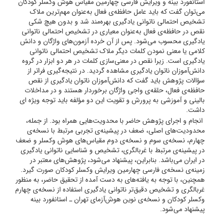
استانفورد بینه و ویرایش فارسی چهارمین مقیاس هوش وکسلر کودکان
می‌توان گفت که باید عامل حافظه‌ی فعال به‌عنوان مهم‌ترین ملاک
تشخیص احتمالی ناتوانی یادگیری بهره‌مند شد و بدون هیچ شکی
نقص در حافظه‌ی فعال به‌عنوان معیاری در تشخیص احتمالی ناتوانی
یادگیری محسوب می‌شود. پس از آن خرده آزمون‌های واژگان و دانش
کلامی یا معنی نمودن کلمات دیگر ملاک تشخیص احتمالی ناتوانی
یادگیری است. زیرا نقص در معنی‌سازی کلمات در هر دو ابزار در گروه
دانش‌آموزان ناتوان یادگیری مشاهده گردید. در نتیجه‌گیری فراتر از
سؤالات پژوهش باید گفت که دانش‌آموزان ناتوان یادگیری از نقص
حافظه‌ی فعال، حلقه‌ی واجی واژگان برخوردار هستند و در مداخلات
بالینی و آموزشی به پرورش و تقویت این دو مؤلفه باید توجه ویژه ای
داشت.
انجام و اجرای پژوهش حاضر با محدویت‌هایی همراه بود. از جمله،
محدودیت‌های اصلی، ضعف در پیشینه‌ی تجربی مرتبط با نسخه‌ی
چهارم، نسخه‌ی سوم و نسخه‌ی دوم مقیاس‌های هوش وکسلر و ضعف
در پیشینه‌ی مرتبط با غربالگری، تشخیص و شناسایی ناتوانی یادگیری
در ایران می‌باشد. بنابراین، پیشنهاد می‌شود، پژوهش‌های معتبر در
زمینه‌ی نسخه‌ی فارسی چهارمین ویرایش وکسلر کودکان صورت گیرد.
همچنین، با توجه به یافته‌های به دست آمده از تحقیق حاضر، به منظور
غربالگری و تشخیص دقیق‌تر ناتوانی یادگیری استفاده از نسخه‌ی چهارم
وکسلر کودکان و نسخه‌ی نوین هوش‌آزمای تهران ـ استانفورد بینه
پیشنهاد می‌شود.