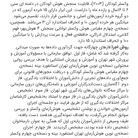
وکسلر کودکان (2003)، قابلیت سنجش هوش کودکان در دامنه ای سنی
6 تا 16سال و یازده ماه را داراست. این ابزار دارای 15 خرده آزمون که در
دو گروه خرده آزمون‌های اصلی و جانشین قرار دارند، تقسیم می‌شود.
میانگین هر خرده آزمون 10 و انحراف استاندارد آن 3 می‌باشد. همچنین،
نسخه‌ی چهارم مقیاس هوش وکسلر توانایی سنجش 4 هوش‌بهر؛ فهم
کلامی، استدلال ادراکی، حافظه‌ی فعال و سرعت پردازش را با میانگین
100 و انحراف استاندارد 15 دارد.
روش اجرا:
فازهای چهارگانه جهت گردآوری داده‌ها به صورت میدانی
به‌کار گرفته شد که شامل؛ فاز اول: توافق سازمانی با مسؤولان آموزش و
پرورش شهر تهران و آموزش و پرورش استثنایی با هدف بررسی روایی
محتوایی نسخه‌ی نوین هوش‌آزمای تهران استانفورد بینه نسخه‌ی
چهارم مقیاس هوش وکسلر کودکان و دریافت مجوزهای قانونی برای
جمع‌آوری داده‌های تجربی از دانش‌آموزان با اختلالات یادگیری. فاز
دوم: آگاه‌سازی دست‌اندرکاران آموزشی و نامه‌نگاری‌های درون سازمانی
با مراکز سه‌گانه ناتوانی‌های یادگیری شهر تهران. فاز سوم: تشخیص
دانش‌آموزان ناتوان یادگیری در فاز سوم با استناد به‌تشخیص کارشناسان
مراکز اختلالات یادگیری که از طریق فرایند دو جلسه‌ای اجرای
آزمون‌های خواندن و نوشتن تشخیصی، هوش‌آزمای وکسلر و بررسی
سوابق انجام می‌گرفت، به اهداف نمونه‌گیری هدفمند دست یافته،
طیف وسیعی از دانش‌آموزان پایه‌ی اول که همگی به عنوان نارساخوان
تشخیص داده شده بودند، مشخص گردیدند. فاز چهارم: اجرای
نسخه‌ی نوین هوش‌آزمای تهران استنفورد بینه و نسخه‌ی چهارم وکسلر