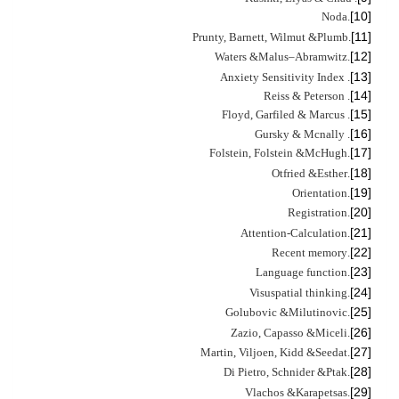
[10]
Noda
.
[11]
Prunty, Barnett, Wilmut &
Plumb
.
[12]
Malus–Abramwitz
.Waters &
[13]
. Anxiety Sensitivity Index
[14]
. Reiss & Peterson
[15]
. Floyd, Garfiled & Marcus
[16]
. Gursky & Mcnally
[17]
Folstein, Folstein &
McHugh
.
[18]
Otfried &
Esther
.
[19]
Orientation
.
[20]
Registration
.
[21]
Attention-Calculation
.
[22]
Recent memory
.
[23]
Language function
.
[24]
Visuspatial thinking
.
[25]
Golubovic &
Milutinovic
.
[26]
Zazio, Capasso &
Miceli
.
[27]
Martin, Viljoen, Kidd &
Seedat
.
[28]
Di Pietro, Schnider &
Ptak
.
[29]
Vlachos &
Karapetsas
.