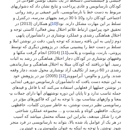
جنبشی و جنبش­شناسی دستخط در یک تکلیف نوشتن طولانی در
کودکان نارسانویس و عادی پرداخت و نتایج نشان داد که دشواری­های
مربوط به دست خط یا نارسانویسی، تأثیر عمیقی بر رشد روانی
اجتماعی کودکان دارد و10 تا 30 درصد بچه­های مدرسه، درکنترل و
تسلط بر این مهارت مشکل دارند. نودا
[10]
و همکاران (2013) در
تحقیق خود پیرامون ارتباط علائم اختلال بیش فعالی/ کاستی توجه و
اختلال هماهنگی رشدی و عملکرد نوشتاری در دانش­آموزان پایه­ی
دوم ژاپنی به این یافته رسیدند که توجه پایین، دقت در نوشتن املا و
تسلط بر دست خط را پیش­بینی می­کند. در پژوهش دیگری که توسط
پرونتی، بارنت، ویلموت و پلامب
[11]
(2014) انجام گرفت مکث­ها و
وقفه­های نوشتاری در کودکان دچار اختلال هماهنگی در رشد به اثبات
رسید. آن­ها دریافتند که کودکان مبتلا به اختلال هماهنگی و سازماندهی
رشدی در 60 درصد از تکالیف آزاد نوشتاری محول شده، دچار وقفه
شدند. واترز و مالوس- آبراموویتز
[12]
(2005) نیز در پژوهش خود
به این نتیجه دست یافت که دانش­آموزان نارسانویس دوره­ی ابتدایی
در نوشتن جمله­ها از فعل­هایی استفاده می‌کنند که با فاعل و قیدهای
جمله تناسب ندارد و تا پایان این دوره نوشته­های آن­ها دارای جملات بی­
معنا و واژه­های بی­تناسب بود. با توجه به این که فاکتورهای مؤثر در
رسانویسی نظیر درست نوشتن، به خاطر سپردن کلمات، حافظه­ی
نزدیک، حافظه­ی کوتاه و بلندمدت و ... مجموعه عملکرد شناختی
فرد را شکل می­دهند، بنابراین این مسأله محتمل می­باشد که آسیب
در هر یک از عوامل یاد شده بالا، بتواند به نارسانویسی در فرد منجر
شود. نوشتن با توجه به اینکه به عنوان ملموس­ترین و عینی­ترین