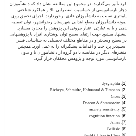
فرد تأثیر می‌گذارند. در مجموع این مطالعه نشان داد که دانش­آموزان
دچار نارسانویسی از حساسیت اضطرابی بالا و عملکرد شناختی
پایین­تری نسبت به دانش­آموزان عادی برخوردارند. اجرای تحقیق روی
نمونه دانش­آموزان مقطع ابتدایی شهرستان رضوانشهر، توان تعمیم­
دهی و یا به عبارتی اعتبار بیرونی این پژوهش را محدود می­سازد.
پیشنهاد می­شود جهت ارتقای سطح توان نوشتاری افراد با پژوهش­هایی
در سطح وسیع­تر و در مقاطع مختلف تحصیلی به شناسایی قشر
آسیب­پذیر پرداخت و اقدامات پیشگیرانه را به عمل آورد. همچنین
متغیرهای دیگر در مقایسه با دو گروه از دانش­آموزان با و بدون
نارسانویسی مورد توجه و پژوهش محققان قرار گیرد.
[1]
. dysgraphia
[2]
. Richeya, Schmidtc, Hofmannd & Timpano
[3]
. Gross
[4]
. Deacon & Abramowitz
[5]
. anxiety sensitivity
[6]
. cognition function
[7]
. James
[8]
. Bellisle
[9]
. Kushki, Llyas & Chau