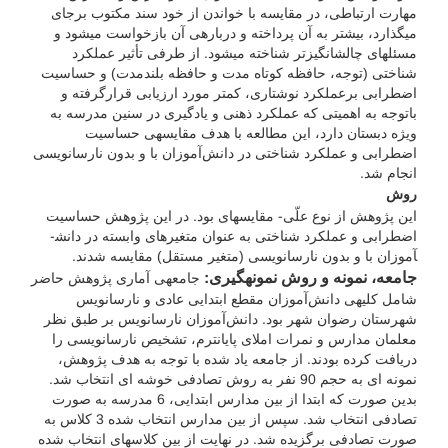
مهارت ارتباطی، در مقایسه با خواندن از خود سند مکتوب برجای
می­گذارد، بیش­تر به آن پرداخته و درباره­ی آن بازخواست می­شود و
مسئله­ای چالش­انگیزتر شناخته می­شود. از طرفی تأثیر عملکرد
شناختی (توجه، حافظه کوتاه مدت و حافظه بلندمدت) و حساسیت
اضطرابی برعملکرد نوشتاری، کم­تر مورد ارزیابی قرارگرفته و
باتوجه به اهمیتی که عملکرد ذهنی و یادگیری در سنین مدرسه به
ویژه دبستان دارد، این مطالعه با هدف مقایسه­ی حساسیت
اضطرابی و عملکرد شناختی در دانش‌آموزان با و بدون نارسانویسی
انجام شد.
روش
این پژوهش از نوع علّی- مقایسه­ای بود. در این پژوهش حساسیت
اضطرابی و عملکرد شناختی به عنوان متغیرهای وابسته در دانش­
آموزان با و بدون نارسانویسی (متغیر مستقل) مقایسه شدند.
جامعه، نمونه و روش نمونه­گیری:
جامعه­ی آماری پژوهش حاضر
شامل کلیه­ی دانش‌آموزان مقطع ابتدایی عادی و نارسانویس
شهرستان رضوان شهر بود. دانش‌آموزان نارسانویس بر طبق نظر
معلمان مدارس و نمرات املای پایان­ترم، تشخیص نارسانویسی را
دریافت کرده بودند. از جامعه یاد شده با توجه به هدف پژوهش،
نمونه ای به حجم 90 نفر به روش تصادفی خوشه ای انتخاب شد.
بدین صورت که ابتدا از بین مدارس ابتدایی، 6 مدرسه به صورت
تصادفی انتخاب شد. سپس از بین مدارس انتخاب شده 3 کلاس به
صورت تصادفی برگزیده شد. در نهایت از بین کلاس­های انتخاب شده