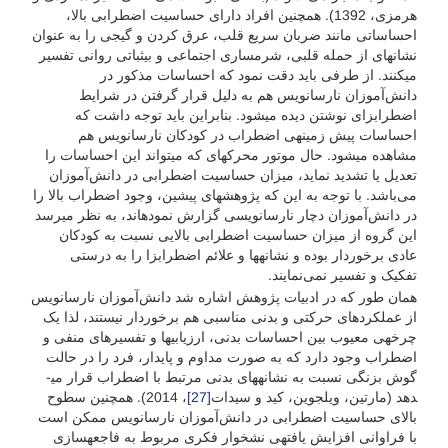
هرمزی، 1392). همچنین افراد دارای حساسیت اضطرابی بالا،
احساساتی مانند ضربان سریع قلب، عرق کردن و گیجی را به عنوان
نشانه­ای از حمله قلبی، شرمساری اجتماعی و بی­ثباتی روانی تفسیر
می­کنند. از طرفی باید دقت نمود که احساسات مذکور در
دانش‌آموزان نارسانویس هم به دلیل قرار گرفتن در شرایط
اضطراب­زای نوشتن دیده می­شود. بنابراین باید توجه داشت که
احساسات پیش زمینه­ی اضطراب در کودکان نارسانویس هم
مشاهده می­شود. حال موتور محرکه­ای که می­تواند این احساسات را
تعدیل یا تشدید نماید، میزان حساسیت اضطرابی در دانش‌آموزان
می‌باشد. با توجه به این که پژوهش­های پیشین، وجود اضطراب بالا را
در دانش‌آموزان دچار نارسانویسی گزارش نموده­اند، به نظر می­رسد
این گروه از میزان حساسیت اضطرابی بالایی نسبت به کودکان
عادی برخوردار بوده و نشانه­ها و علائم اضطراب­زا را به درستی
تفکیک و تفسیر نمی‌نمایند.
همان طور که در ادبیات پژوهش اشاره شد دانش‌آموزان نارسانویس
از عملکردهای حرکتی و بدنی مناسبی هم برخوردار نیستند، لذا یک
چرخه­ی معیوب بین احساسات بدنی، ارزیابی­ها و تفسیرهای منفی و
اضطراب وجود دارد که به صورت مداوم و پایدار، فرد را در حالت
گوش بزنگی نسبت به نشانه­های بدنی مرتبط با اضطراب قرار می­
دهد (مارتین، ویلجوین، کید و سیدات
[27]
، 2014). همچنین سطوح
بالای حساسیت اضطرابی در دانش‌آموزان نارسانویس ممکن است
با فراوانی افزایش یافته­ی نشخوار فکری مربوط به فاجعه­سازی