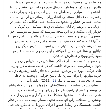
مفرط ذهنی، موضوعات مرتبط با اضطراب مانند تحقیر توسط
والدین، همسالان و معلمان به دنبال عدم موفقیت در نوشتن ارتباط
داشته باشد. بسیاری از معلمان و والدین اهمیت ویژه­ای برای دقت
و تمیزی املاء قائل هستند و دانش­آموزان نارسانویس از این بابت به
شدت احساس فشار و محدودیت می­کنند، حتی هنگامی که معلم در
ارزیابی بیان نوشتاری آنان سخت­گیری زیادی نمی­کند، این کودکان
خودارزیابی می­کنند و به این نتیجه می­رسند که نمی­توانند بنویسند، چون
نوشته­ی آنان تمیز و بی­عیب و نقص نیست. گاه والدین نیز این حس را
به آن­ها القاء می­کنند که نمی­توانند بنویسند و این فکر به سرعت در
کودک رشد کرده و برداشت­های منفی نسبت به نگرش دیگران و
توانایی­های شناختی خود پیدا می­کنند و این چرخه­ی شکست آغاز می­
شود (گلوبوویچ و همکارش، 2012).
در خصوص تفاوت معنادار عملکرد شناختی در دانش‌آموزان با و
بدون نارسانویسی باید توجه داشت که در حالت طبیعی، در مهارت
های حرکتی مورد نیاز نوشتن، شخص باید قادر باشد زنجیره­ی زمانی
خرده مهارت­ها را برای تشریح یک پاسخ حرکتی و پیچیده به خاطر
بسپارد (دی پیترو، اسنایدر و پتک
[28]
، 2011). دانش‌آموزان
نارسانویس در مقایسه با همسالانشان، واژه­ها را نامرتب­تر و ناخواناتر
می­نویسند و کم­تر از راهبردهای مؤثر برای نوشتن استفاده می­کنند.
کندی، جهت اشتباه نوشته­ها، مشکلات فاصله­گذاری و بیرون از خط
نوشتن از مشکلات رایج آن­هاست. نکته­ی بسیار مهمی که باید در نظر
داشت، همبستگی و ارتباط عمیق اجزای مربوط به عملکرد شناختی