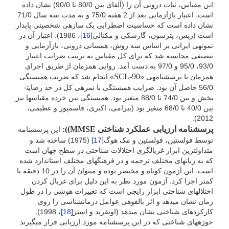
این مقیاس، ثبات درونی آن را (آلفای بین 80/0 تا 90/0) نشان داده
است. اعتبار بازآزمایی بعد از 2 هفته 75/0 و به مدت سه سال 71/0
نشان داده است که حساسیت اضطرابی یک سازه­ی شخصیتی پایدار
است (ریس، پترسون، گارسکی و مکنالی
[16]
، 1986). اعتبار آن در
نمونه­ی ایرانی بر اساس سه روش، همسانی درونی، بازآزمایی و
تنصیفی محاسبه شد که برای کل مقیاس به ترتیب ضرایب اعتبار
93/0، 95/0 و 97/0 به دست آمد. روایی همزمان از طریق اجرای
SCL-90
همزمان با پرسشنامه­ی «
» انجام شد که ضریب همبستگی
56/0 حاصل آن بود. ضرایب همبستگی با نمره­ی کل در حد رضایت­
بخش و بین 74/0 تا 88/0 متغیر بود. همبستگی بین خرده مقیاس­ها نیز
بین 40/0 تا 68/0 متغیر بود (بیرامی، اکبری، قاسم­پور و عظیمی،
2012).
پرسشنامه ارزیابی عملکرد شناختی
MMSE)
)
:
این پرسشنامه
توسط فولستین، فولستین و مک هوگ
[17]
(1975) ساخته شد و
متداول­ترین ابزار غربالگری اختلالات شناختی در سطح جهان است
که به زبان­های مختلف ترجمه و در فرهنگ­های مختلف استاندارد شده
است. این آزمون کوتاه و مختصر بوده و می­توان آن را در 10 دقیقه یا
کم­تر اجرا کرد. آزمون مورد نظر به این دلیل برای غربال کردن
اختلال­های شناختی ابزار رایجی است که تغییرات هوشی را در طول
زمان نشان می­دهد و اثر بالقوه­ی عوامل درمان­شناسی را روی
کارکردهای شناختی نشان می­دهد (اوتفرید و استر
[18]
، 1998).
حوزه­های شناختی که در این پرسشنامه مورد ارزیابی قرار می­گیرند