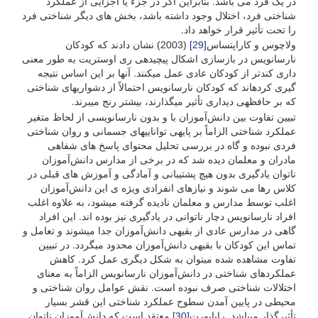
در یک فرد می باشد. بنابراین اگر در جزء یا اجزایی از عملکرد
شناختی فرد، اختلال وجود داشته باشد، بخش های دیگر شناختی فرد
را تحت تأثیر قرار خواهد داد.
ولاچوس و کاراپتساس
[29]
(2003) نشان دادند که کودکان
نارسانویس در بازسازی اشکال پیچیده­ی ری اوستریت به طور معنی
داری کندتر از کودکان عادی عمل می­کنند. آن­ها بر این اساس نتیجه
گیری کرده­اند که کودکان نارسانویس احتمالاً از دشواری­های شناختی
که بر حافظه­ی دیداری تأثیر می­گذارند، بیشتر رنج می­برند.
تبیین تفاوت بین دانش‌آموزان با و بدون نارسانویسی از لحاظ متغیر
عملکرد شناختی الزاماً بر پایه­ی توانایی­های جسمانی و روان شناختی
فردی نبوده و گاه در بررسی تحلیل محتوای پاسخ های شفاهی
مادران و معلمان دیده شد که در برخی از مدارس دانش‌آموزان
ناتوان یادگیری بدون هیچ پشتیبانی و آمادگی و آموزش های قبلی در
کلاس رها می شوند و نیازهای انفرادی ویژه ی این دانش‌آموزان
اغلب توسط مدارس و معلمان نادیده گرفته می­شود، به علاوه اغلب
افراد نارسانویس دچار ناتوانی در یادگیری نیز بوده اند. این افراد
گاهی در مدارس عادی از بقیه­ی دانش‌آموزان جدا می­شوند و تعامل و
تماس این کودکان با بقیه­ی دانش‌آموزان محدود می­گردد. در تبیین
تفاوت مشاهده شده می­توان به شکل دیگری عمل کرد. کاهش
عملکردهای شناختی در دانش‌آموزان نارسانویس الزاماً به معنای
اختلالات شناختی صرف نبوده است. نقش عوامل روان شناختی و
محیطی در پایین آمدن سطوح عملکرد شناختی این قشر بسیار
تأثیرگذار می­باشد. راپاپورت
[30]
معتقد است که دانش‌آموزان ناتوان