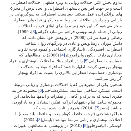
تداوم بخش اکثر اختلالات روانی به ویژه طبقه­ی اختلالات اضطرابی
است و در جهت افزایش پاسخ­های اضطرابی و ایجاد ترس از محرک­
های برانگیزاننده عمل می­کند. حساسیت اضطرابی به سوگیری­هایی در
بازیابی و پردازش اطلاعات مربوط به محرک­های فراخوان اضطراب
منجر می‌شود که این خود زمینه را برای ابتلای فرد به اختلالات
روانی از جمله نارسانویسی فراهم می‌سازد (گراس
[3]
، 1999).
رضائی و سیف‌نراقی (2006) در پژوهش خود نشان دادند که
دانش‌آموزان نارسانویس و عادی در ویژگی­های روان شناختی
اضطراب، افسردگی، ناسازگاری اجتماعی و کمبود توجه تفاوت
معناداری دارند. دیکون وآبراموویتز
[4]
(2006) در مطالعه­ای که
حساسیت اضطرابی
[5]
را در افراد مبتلا به اختلالات نوشتاری و افراد
بهنجار بررسی کردند، اظهار داشتند که افراد مبتلا به اختلالات
نوشتاری، حساسیت اضطرابی بالاتری را نسبت به افراد بهنجار
گزارش می‌کنند.
همچنین یکی از متغیرهایی که با اختلالات نوشتاری و زبانی مرتبط
است، عملکرد شناختی می­باشد. عملکردشناختی
[6]
مجموعه فرایند
فکری است که به درک و آگاهی از تفکرات و ایده­ها می­انجامد. این
مجموعه شامل تمام جنبه­های ادراک، تفکر، استدلال و به یاد آوردن
می­باشد (جیمز
[7]
، 2014). همچنین ثابت شده است که
عملکردشناختی (توجه، حافظه کوتاه مدت و حافظه بلند مدت) با
اختلالات نوشتاری و زبانی مرتبط می­باشد (بلیسل
[8]
، 2004).
کوشکی، الیاسوچاوو
[9]
(2010) در پژوهشی به مطالعه­ی تغییرات