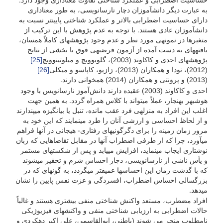
حساسیت اضطرابی و عملکرد شناختی تفاوت معناداری وجود دارد.
به عبارت دیگر دانش­آموزان دچار نارسانویسی، به طور معناداری
دارای حساسیت اضطرابی بالاتر و عملکرد شناختی پایین­تر نسبت به
دانش­آموزان عادی هستند. با توجه به عدم پژوهش با این ترکیب از
متغیرها در نمونه­ی مورد نظر و عدم وجود پژوهش­های کاملاً همسان،
یافته­های به ­دست آمده از آزمون فرضیه­ی فوق با بخشی از نتایج
پژوهش­های احدی و کاکاوند (2003)، گلوبوویچ و میلوتینوویچ
[25]
(2012)، نودا و همکاران (2013)، زازیو، کاپاسو و میکلی
[26]
(2013) و پرونتی و همکاران (2014) همخوانی دارند.
احدی و کاکاوند (2003) عقیده دارند دانش‌آموز نارسانویس با وجود
هوش­بهر بهنجار، عملاً می­تواند با کلاس همراه گردد. به همین جهت
اغلب این افراد به منزله­ی فرد عقب مانده، تنبل یا بی­انگیزه می­پندارند
و از لحاظ احساسی و ارزشی آنان را طرد می­نمایند که این خود به
مرور زمان زمینه را برای دگرگونی­های رفتاری- هیجانی در آن­ها فراهم
می­آورد، چرا که از طرفی اضطراب آن­ها در مقابل تقاضاهایی که زبان
نوشتاری ایجاب می­نماید، افزایش می­یابد و پس از شکست­های مستمر
و یأس ناشی از نارسانویسی، دچار احساس شرم و تحقیر می­شوند
که با گذشت زمان این احساس­ها عمیق­تر می­گردد، به گونه­ای که در
بزرگسالی احساس اضطراب، افسردگی و عزت نفس پایین را نشان
می­دهد.
افراد مضطرب، مستعد واکنش شناختی منفی بیشتری هستند و غالباً
حالات اضطرابی به ارزیابی شناختی منفی و واکنشهای فیزیوژیکی
نامطلوب منجر می شوند (باطنی، ابوالقاسمی، علی اکبر دهکردی و