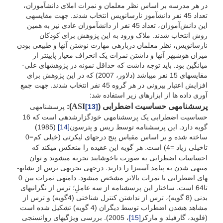
در هر مدرسه بر اساس نظر معلمان و نمرات املای دانش­آموزان،
تعداد 45 نفر دانش­آموز نارسانویس انتخاب شدند. جهت مقایسه­ی
این دانش‌آموزان، تعداد 45 نفر از دانش­آموزان عادی نیز به همین
روش انتخاب شدند. ملاک ورود به این پژوهش برای کودکان
نارسانویس، نظر معلمان درباره­ی مهارت نوشتن آن­ها و طبیعی بودن
میزان هوش­بهر آن­ها و داشتن نمرات یک انحراف معیار پایین­تر از
میانگین بود. باید توجه داشت که حداقل نمونه­ در پژوهش­های علی-
مقایسه­ای 15 نفر می­باشد (دلاور، 2007) که در این پژوهش برای
افزایش اعتبار بیرونی در هر گروه 45 نفر انتخاب شدند. جهت جمع
آوری داده ها از ابزارهای زیر استفاده شد:
پرسشنامه­ی
حساسیت اضطرابی
(
ASI
)
:
[13]
پرسشنامه­ی
حساسیت اضطرابی یک پرسشنامه­ی خودگزارش­دهی است که 16
گویه دارد. این پرسشنامه توسط ریس و پترسون
[14]
(1985)
ساخته شده و بر اساس مقیاس پنج درجه­ای لیکرتی (خیلی کم
0
=
تاخیلی زیاد
4) است. هر گویه این عقیده را منعکس می­کند که
=
احساسات اضطرابی به صورت ناخوشایند تجربه می­شوند و توان
منتهی شدن به پیامد آسیب­زا را دارند. درجه­ی تجربه­ی ترس از نشانه­
های اضطرابی با نمرات بالاتر مشخص می­شود. دامنه­ی نمرات بین 0
تا64 است. ساختار این پرسشنامه از سه عاملِ؛ ترس از نگرانی­های
بدنی (8 گویه)، ترس از نداشتن کنترل شناختی (4گویه) و ترس از
مشاهد هشدن اضطراب توسط دیگران (4 گویه) تشکیل شده است
(فلوید، گارفیلد و مارکز
[15]
، 2005). بررسی ویژگی­های روان­سنجی