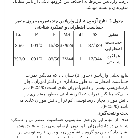
درصد واریانس مربوط به اختلاف بین گروه­ها ناشی از تأثیر متقابل
متغیرهای وابسته می­باشد.
جدول 3. نتایج آزمون تحلیل واریانس چندمتغیره ب
ه
روی متغیر
حساسیت اضطرابی و عملکرد شناختی
متغیر
Eta
P
F
MS
df
SS
حساسیت
26/0
001/0
15/32
37/629
1
37/629
اضطرابی
عملکرد
393/0
001/0
88/56
17/344
1
17/344
شناختی
نتایج تحلیل واریانس (جدول 3) نشان داد که میانگین نمرات
حساسیت اضطرابی به طور معناداری در دانش‌آموزان دچار
نارسانویسی بیشتر از دانش‌آموزان عادی است (05/0>
). در
P
حالی‌که میانگین نمرات عملکردشناختی به‌طور معناداری در
دانش‌آموزان دچار نارسانویسی کم تر از دانش‌آموزان عادی می
باشد (05/0>
).
P
بحث و نتیجه‌گیری
هدف از انجام این پژوهش مقایسه­ی حساسیت اضطرابی و عملکرد
شناختی در دانش­آموزان با و بدون نارسانویسی بود. نتایج پژوهش
نشان داد که بین دو گروه دانش­آموزان با و بدون نارسانویسی در