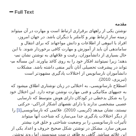
Full Text
مقدمه
نوشتن یکی از راه­های برقراری ارتباط است و مهارت در آن می­تواند
زمینه ساز ارتباط بهتر و کامل­تر با دیگران باشد. در جهان امروز،
افراد با انبوهی از اطلاعات و دانش مواجه­اند که برای انتقال و
سامان­دهی آن باید از آموزش و مهارت کافی برخوردار شوند. با این
حال بسیاری از دانش­آموزان، رغبت و علاقه­ای به نوشتن نشان نمی­
دهند؛ زیرا نمی­توانند افکار خود را به روی کاغذ بیاورند. این مسأله می­
تواند در پیشرفت تحصیلی آنان تأثیر منفی داشته باشد. مشکلات
دانش­آموزان نارسانویس از اختلالات یادگیری مشهودتر است
(تبریزی، 2010).
اصطلاح نارسانویسی، به اختلالی در زبان نوشتاری اطلاق می­شود که
به جنبه­های مکانیکی و فنی مهارت نوشتن توجه دارد. این اختلال خود
را به شکل بدخطی در کودکان دارای هوش متوسط که نارسایی
عصبی مشخصی ندارند یا دارای نقص­های آشکار ادراکی- حرکتی
نیستند، نشان می­دهد (کریمی، 2010). علائمی که نارسانویسی
[1]
را
از دیگر اختلالات یادگیری جدا می‌سازد که شناخت آن­ها می­تواند
تأثیرات نارسانویسی را بر وضعیت شناختی و خلق فرد بیشتر
مبرهن سازد. مشکل در نوشتن شکل صحیح حروف و اعداد یکی از
این علائم می­باشد. گاهی به ظاهر درست می­نویسند، اما روند نوشتن