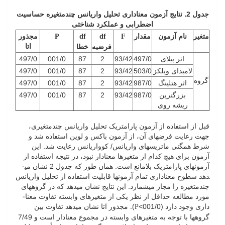
جدول 2. نتایج آزمون معناداری تحلیل واریانس چند
متغیره حساسیت
اضطرابی و عملکرد شناختی
متغیر
نام آزمون
مقدار
مجذور
P
df
df
F
اتا
فرضیه
خطا
اثر پیلای
497/0
93/42
2
87
001/0
497/0
لامبدای ویلکز
503/0
93/42
2
87
001/0
497/0
گروه
اثر هتلینگ
987/0
93/42
2
87
001/0
497/0
بزرگترین
987/0
93/42
2
87
001/0
497/0
ریشه روی
قبل از استفاده از آزمون پارامتریک تحلیل واریانس چندمتغیری،
جهت رعایت فرض­های آن، از آزمون باکس و لوین استفاده شد و
شرط همگنی ماتریس­های واریانس/ کوواریانس رعایت شد. این
آزمون برای هیچ کدام از متغیرها معنادار نبود، در نتیجه استفاده از
آزمون­های پارامتریک بلامانع است. همان طور که جدول 2 نشان می­
دهد سطوح معناداری تمام آزمون­ها قابلیت استفاده از تحلیل واریانس
چندمتغیره را مجاز می­شمارد. این نتایج نشان می­دهد که در گروه­های
مورد مطالعه حداقل از نظر یکی از متغیرهای وابسته تفاوت معنا­
داری وجود دارد (001/0>
). مجذور اتا نشان می­دهد تفاوت بین
P
گروه­ها با توجه به متغیرهای وابسته در مجموع معنادار است و 7/49