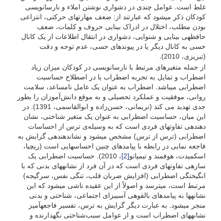
غلط است. عوامل چندی در دشواری نوشتن املاء و نارسانویسی
کودکان ذکر می­شود که عبارتند از: ضعف مهارت­های حرکتی، انتزاعی
بودن مطلب، اختلال در ادراک بینایی حروف و کلمات، ضعف
حافظه­ی بینایی و شنوایی، دشواری در انتقال اطلاعات از یک کانال
حسی به کانال دیگر یا در پیوندهای حسی، عدم توجه و دقت
(تبریزی، 2010).
از جمله متغیرهای مرتبط با نارسانویسی در کودکان میزان زیاد
اضطراب و تمایل به تجربه اضطراب یا در اصطلاح حساسیت
اضطرابی می­باشد. اضطراب به عنوان یک عامل نامساعد، سلامت
روانی، موفقیت و عملکرد تحصیلی و به موقع دانش‌آموزان را بطور
جدی تهدید می کند (نریمانی، حسن‌زاده و ابوالقاسمی، 1391). در
این میان، حساسیت اضطرابی به عنوان یک متغیر شناختی، نشان
دهنده­ی تفاوت­های فردی است که به وسیله­‌ی ترس از احساسات
اضطرابی (ترس از ترس) مشخص می­شود و نشان­دهنده­ی گرایش به
فاجعه نمایی در رابطه با پیامدهای چنین احساس­هایی است (ریچیا،
اسکمیدت، هوفمند و تیمپانو
[2]
، 2010). حساسیت اضطرابی یک
سازه­ی تفاوت­های فردی است که در آن فرد از نشانه­های بدنی که با
انگیختگی اضطرابی (افزایش ضربان قلب، تنگی نفس، سرگیجه)
مرتبط است، می­ترسد و اصولاً از این عقیده ناشی می­شود که این
نشانه­ها به پیامدهای بالقوه­ی آسیب­زای اجتماعی، شناختی و بدنی
منجر می­شود. به عبارت دیگر گرایش به ترس، تفسیر فاجعه­آمیز
نشانه­های اضطراب است و از عوامل سبب‌شناختی ­نگهدارنده و