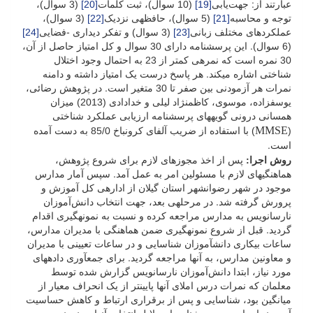
عبارتند از: جهت‌یابی
[19]
(10 سوال)، ثبت کلمات
[20]
(3 سوال)،
توجه و محاسبه
[21]
(5 سوال)، حافظه­ی نزدیک
[22]
(3 سوال)،
عملکردهای مختلف زبانی
[23]
(3 سوال) و تفکر دیداری -فضایی
[24]
(6 سوال). این پرسشنامه دارای 30 سوال و کل امتیاز حاصل از آن،
30 نمره است که نمره­ی کمتر از 23 به احتمال وجود اختلال
شناختی اشاره می­کند. هر پاسخ درست یک امتیاز داشته و دامنه
نمرات هر آزمودنی بین صفر تا 30 متغیر است. در پژوهش رضائی،
یوسف­زاده، موسوی، کاظم­نژاد لیلی و خدادادی (2013) میزان
همسانی درونی گویه­های پرسشنامه ارزیابی عملکرد شناختی
MMSE
(
) با استفاده از ضریب آلفای کرونباخ 85/0 به دست آمده
است.
روش اجرا:
پس از اخذ مجوزهای لازم برای شروع پژوهش،
هماهنگی­های لازم با مسئولین امر به عمل آمد. سپس آمار مدارس
موجود در شهر رضوان­شهر استان گیلان از اداره­ی کل آموزش و
پرورش گرفته شد. در مرحله­ی بعد، جهت انتخاب دانش‌آموزان
نارسانویس به مدارس مراجعه کرده و نسبت به نمونه­گیری اقدام
گردید. قبل از شروع نمونه­گیری ضمن هماهنگی با مدیران مدارس،
ساعات بیکاری دانش­آموزان شناسایی و در ساعات تعیینی با مدیران
و معاونین مدارس، به آن­ها مراجعه گردید. برای جمع­آوری داده­های
مورد نیاز، ابتدا دانش‌آموزان نارسانویس گزارش شده توسط
معلمان که نمرات درس املای آن­ها پایین­تر از یک انحراف معیار از
میانگین بود، شناسایی و پس از برقراری ارتباط و کاهش حساسیت