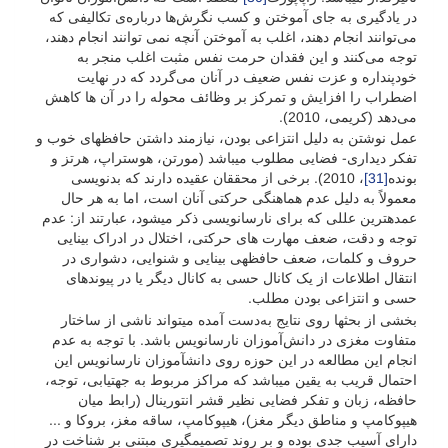
در یادگیری به جای آموختن و کسب نگرش‌ها درباره‌ی تکالیفی که
می‌توانند انجام دهند، اغلب به آموختن آنچه نمی توانند انجام دهند،
توجه می‌کنند و این فقدان حرمت نفس مثبت اغلب منجر به
خودپنداره و عزت نفس ضعیف در آنان می‌گردد که در نهایت
اضطراب را افزایش و تمرکز بر وظائف محوله را در آن ها کاهش
می‌دهد (کریمی، 2010).
عمل نوشتن به دلیل انتزاعی بودن، نیازمند داشتن حافظه­ای خوب و
تفکر دیداری- فضایی مطلوب می­باشد (مورتن، هوستراپ، هرتز و
بونده
[31]
، 2010). برخی از محققان عقیده دارند که بدنویسی
معمولاً به دلیل عدم هماهنگی حرکتی آنان است، اما به هر حال
عمده­ترین عللی که برای نارسانویسی ذکر می­شود، عبارتند از: عدم
توجه و دقت، ضعف مهارت های حرکتی، اختلال در ادراک بینایی
حروف و کلمات، ضعف حافظه­ی بینایی و شنوایی، دشواری در
انتقال اطلاعات از یک کانال حسی به کانال دیگر یا در پیوندهای
حسی و انتزاعی بودن مطلب.
بخشی از بحث­ها روی نتایج به‌دست آمده می­تواند ناشی از ساختار
متفاوت مغزی در دانش‌آموزان نارسانویس باشد. با توجه به عدم
انجام این مطالعه در این حوزه روی دانش­آموزان نارسانویس این
احتمال قریب به یقین می­باشد که مراکز مربوط به جهت­یابی، توجه،
حافظه، زبان و تفکر فضایی نظیر قشر انتورینال (رابط میان
هیپوکامپ و مناطق دیگر مغز)، هیپوکامپ، ساقه مغز، بروکا و ...
دارای آسیب جدی بوده و بر روند تصمیم­گیری مبتنی بر شناخت در