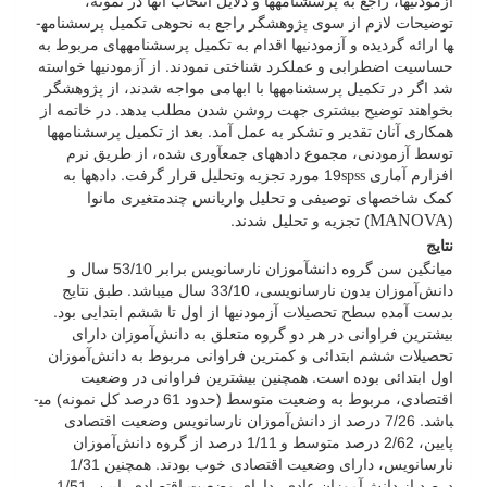
آزمودنی­ها، راجع به پرسشنامه­ها و دلایل انتخاب آن­ها در نمونه،
توضیحات لازم از سوی پژوهشگر راجع به نحوه­ی تکمیل پرسشنامه­
ها ارائه گردیده و آزمودنی­ها اقدام به تکمیل پرسشنامه­های مربوط به
حساسیت اضطرابی و عملکرد شناختی نمودند. از آزمودنی­ها خواسته
شد اگر در تکمیل پرسشنامه­ها با ابهامی مواجه شدند، از پژوهشگر
بخواهند توضیح بیشتری جهت روشن شدن مطلب بدهد. در خاتمه از
همکاری آنان تقدیر و تشکر به عمل آمد. بعد از تکمیل پرسشنامه­ها
توسط آزمودنی، مجموع داده­های جمع­آوری شده، از طریق نرم
افزارم آماری 19
مورد تجزیه وتحلیل قرار گرفت. داده­ها به
spss
کمک شاخص­های توصیفی و تحلیل واریانس چندمتغیری مانوا
MANOVA
(
) تجزیه و تحلیل شدند.
نتایج
میانگین سن گروه دانش­آموزان نارسانویس برابر 53/10 سال و
دانش‌آموزان بدون نارسانویسی، 33/10 سال می­باشد. طبق نتایج
بدست آمده سطح تحصیلات آزمودنی­ها از اول تا ششم ابتدایی بود.
بیش­ترین فراوانی در هر دو گروه متعلق به دانش‌آموزان دارای
تحصیلات ششم ابتدائی و کم­ترین فراوانی مربوط به دانش‌آموزان
اول ابتدائی بوده است. همچنین بیشترین فراوانی در وضعیت
اقتصادی، مربوط به وضعیت متوسط (حدود 61 درصد کل نمونه) می­
باشد. 7/26 درصد از دانش‌آموزان نارسانویس وضعیت اقتصادی
پایین، 2/62 درصد متوسط و 1/11 درصد از گروه دانش‌آموزان
نارسانویس، دارای وضعیت اقتصادی خوب بودند. همچنین 1/31
درصد از دانش‌آموزان عادی، دارای وضعیت اقتصادی پایین، 1/51