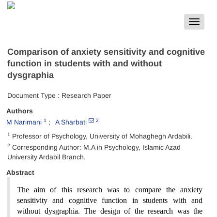
Toggle
navigat
Comparison of anxiety sensitivity and cognitive
function in students with and without
dysgraphia
Document Type : Research Paper
Authors
1
2
M Narimani
A Sharbati
1
Professor of Psychology, University of Mohaghegh Ardabili.
2
Corresponding Author: M.A in Psychology, Islamic Azad
University Ardabil Branch.
Abstract
The aim of this research was to compare the anxiety
sensitivity and cognitive function in students with and
without dysgraphia. The design of the research was the