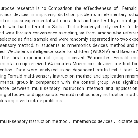
urpose research is to Comparison the effectiveness of Fernald m
nics devices in improving dictation problems in elementary schoo
rch is quasi-experimental with post-test and pre-test by control gro
nts who had referred to Sadra -TorbatHaideriyah city center for le
d was through convenience sampling; so from among who referred to
selected as final sample and were randomly separated into two exper
-sensory method, 12 students to mnemonics devices method and 12
ded: Wechsler's intelligence scale for children (WISC-IV) and Baezza
 The first experimental group received 45-minutes Fernald m
imental group received 45-minutes Mnemonics devices method for 8
vention. Data were analyzed using dependent statistical t test,
ding Fernald multi-sensory instruction method and application mnem
imental group in comparison with the control group, was signific
rence between multi-sensory instruction method and applicati
ding effective and appropriate Fernald multisensory instruction met
iples improved dictate problems.
 multi-sensory instruction method
mnemonics devices
dictate di