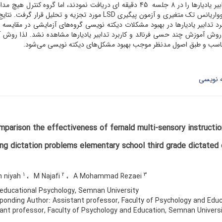
در 8 جلسه‌ی 45 دقیقه ای و گروه آزمایشی دوم، روش تدابیر یادیارها را در 8 جلسه 45 دقیقه ای دریافت نمودند، اما گروه کنتر
دریافت نکرد. داده‌ها با استفاده از t وابسته، آزمون تحلیل کوواریانس تک متغیری و آزمون پیگیری LSD مورد تجزیه و تحلیل 
د تدابیر یادیارها در بهبود مشکلات دیکته نویسی گروه‌های آزمایشی در مقایسه ب
ن روش آموزش چند حسی فرنالد و کاربرد تدابیر یادیارها مشاهده نشد. لذا روش
و مناسب و طبق اصول مدنظر موجب بهبود مشکل‌های دیکته نویسی می‌شود.
ه نویسی
parison the effectiveness of fernald multi-sensory instructi
ng dictation problems elementary school third grade dictated
1
2
3
n niyah
M Najafi
A Mohammad Rezaei
educational Psychology, Semnan University
onding Author: Assistant professor, Faculty of Psychology and Educ
ant professor, Faculty of Psychology and Education, Semnan Universi