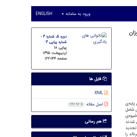
ورود به سامانه
ENGLISH
زان
دوره 5، شماره 3 -
شماره پیاپی 3
پیاپی 18
اردیبهشت 1395
صفحه
122-144
فایل ها
XML
پایه‌ی
اصل مقاله
242.92 K
ی شامل
رستان تربت حیدریه در آذر ماه 1393 بود که به شیوه‌ی
هم رسانی
زین شدند
: مقیاس تجدید
الد را