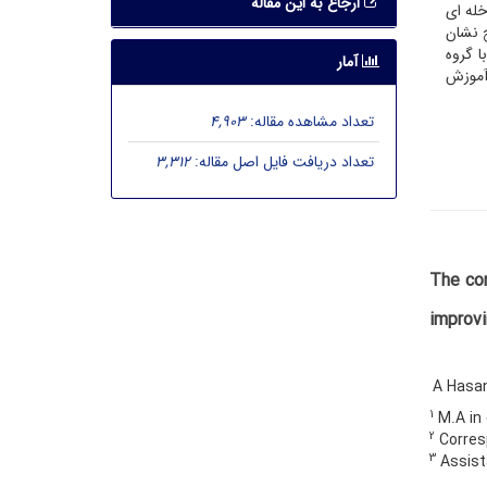
ارجاع به این مقاله
ل هیچ مداخله ای
قرار گرفت. نتایج نشان
ا گروه
آمار
 آموزش
تعداد مشاهده مقاله:
4,903
تعداد دریافت فایل اصل مقاله:
3,312
The com
improvi
A Hasa
1
M.A in 
2
Corresp
3
Assist