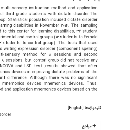
ulti-sensory instruction method and application
l third grade students with dictate disorder.The
up. Statistical population included dictate disorder
arning disabilities in November 2014. The sampling
 this center for learning disabilities, 36 student
imental and control groups (12 students to Fernald
 students to control group). The tools that used
t's writing expression disorder (component spelling)
ulti-sensory method for 8 sessions and second
 sessions, but contorl group did not receive any
 ANCOVA and LSD test .results showed that after
onics devices in improving dictate problems of the
ant difference. Although there was no significant
on mnemonics devices mnemonics devices. Thus,
hod and application mnemonics devices based on the
کلیدواژه‌ها
[English]
sorder
مراجع