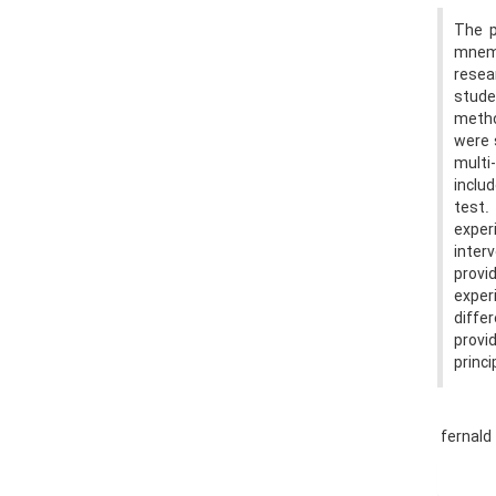
The p
mnemo
resea
stude
metho
were 
multi
inclu
test.
exper
inter
provi
exper
diffe
provi
princ
fernald