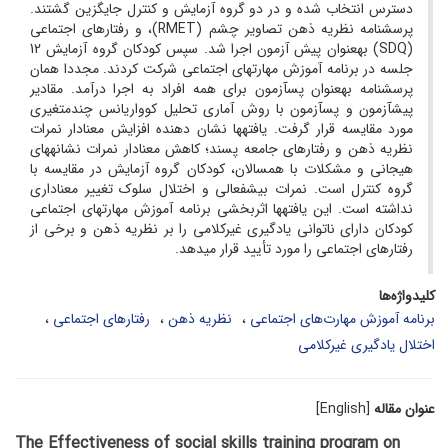
دسترس انتخاب شده و در دو گروه آزمایش و کنترل جایگزین گشتند.
پرسش­نامه نظریه ذهن تصاویر چشم (RMET)، و رفتارهای اجتماعی
(SDQ) به­عنوان پیش آزمون اجرا شد. سپس کودکان گروه آزمایش 12
جلسه در برنامه آموزش مهارت‏های اجتماعی شرکت کردند. مجددا همان
پرسش­نامه به­عنوان پس‏آزمون برای همه افراد به اجرا درآمد. مقادیر
پیش‏آزمون و پس‏آزمون با روش آماری تحلیل کوواریانس چندمتغیری
مورد مقایسه قرار گرفت. یافته‏ها نشان دهنده افزایش معنادار نمرات
نظریه ذهن و رفتارهای جامعه پسند؛ کاهش معنادار نمرات نشانه‏های
هیجانی و مشکلات با هم­سالان، کودکان گروه آزمایش در مقایسه با
گروه کنترل است. نمرات بیش‏فعالی و اختلال سلوک تغییر معناداری
نداشته است. این یافته‏ها اثربخشی برنامه آموزش مهارت‏های اجتماعی
کودکان دارای ناتوانی یادگیری غیرکلامی را بر نظریه ذهن و برخی از
رفتارهای اجتماعی را مورد تأیید قرار می­دهد.
کلیدواژه‌ها
برنامه آموزش مهارت‌های اجتماعی
نظریه ذهن
رفتارهای اجتماعی
اختلال یادگیری غیرکلامی
عنوان مقاله
[English]
The Effectiveness of social skills training program on