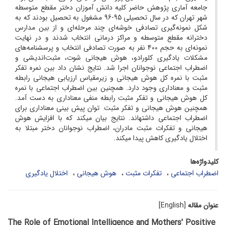
جامعه آماری پژوهش حاضر کلیه دانش آموزان دختر مقطع متوسطه
شهر تهران که در سال تحصیلی 95-96 مشغول به تحصیل بودند که به
شکل نمونه‌گیری تصادفی خوشه‌ای چند مرحله‌ای و از بین مدارس
دخترانه مقطع متوسطه و مراکز درمانی انتخاب شدند و در نهایت
نمونه‌ای به حجم 400 نفر به صورت تصادفی انتخاب و پرسش­نامه‌های
مشکلات یادگیری کلورادو، هوش هیجانی شوت، مثبت‌اندیشی و
اضطراب اجتماعی نوجوانان اجرا شد. نتایج نشان داد بین نمره تفکر
مثبت با نمره کل هوش هیجانی و زیرمقیاس ارزیابی هیجانی رابطه
مثبت و معناداری وجود دارد. همچنین بین اضطراب اجتماعی با نمره
کل هوش هیجانی و تفکر مثبت رابطه منفی معناداری به دست آمد.
همچنین هوش هیجانی و تفکر مثبت توان پیش بینی معناداری برای
اضطراب اجتماعی داشته­اند. نتایج بیان می­کند که با افزایش هوش
هیجانی و تفکرات مثبت مادران، اضطراب نوجوانان دختر مبتلا به
اختلال یادگیری کاهش پیدا می­کند.
کلیدواژه‌ها
اضطراب اجتماعی
تفکرات مثبت
هوش هیجانی
اختلال یادگیری
عنوان مقاله
[English]
The Role of Emotional Intelligence and Mothers' Positive