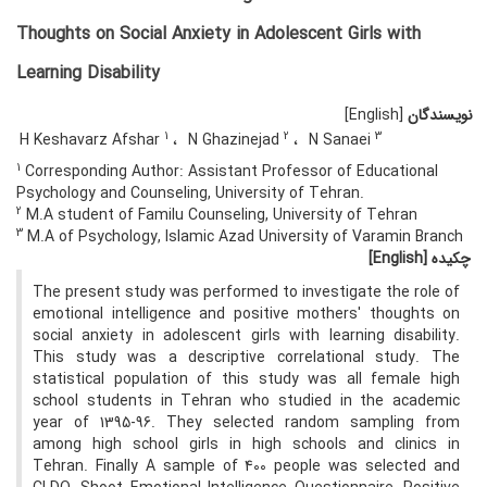
Thoughts on Social Anxiety in Adolescent Girls with
Learning Disability
نویسندگان
[English]
1
2
3
H Keshavarz Afshar
N Ghazinejad
N Sanaei
1
Corresponding Author: Assistant Professor of Educational
Psychology and Counseling, University of Tehran.
2
M.A student of Familu Counseling, University of Tehran
3
M.A of Psychology, Islamic Azad University of Varamin Branch
چکیده
[English]
The present study was performed to investigate the role of
emotional intelligence and positive mothers' thoughts on
social anxiety in adolescent girls with learning disability.
This study was a descriptive correlational study. The
statistical population of this study was all female high
school students in Tehran who studied in the academic
year of 1395-96. They selected random sampling from
among high school girls in high schools and clinics in
Tehran. Finally A sample of 400 people was selected and