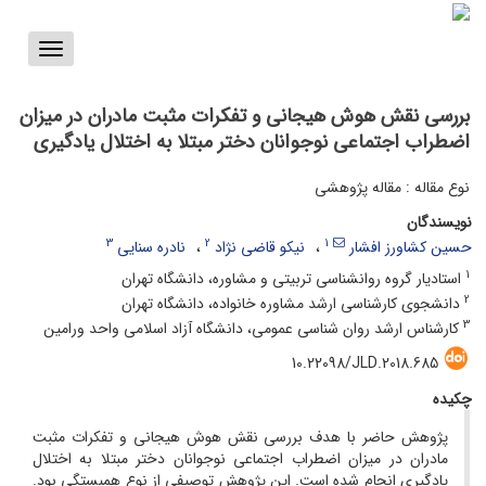
Toggle
vigation
بررسی نقش هوش هیجانی و تفکرات مثبت مادران در میزان
اضطراب اجتماعی نوجوانان دختر مبتلا به اختلال یادگیری
نوع مقاله : مقاله پژوهشی
نویسندگان
3
2
1
حسین کشاورز افشار
نیکو قاضی نژاد
نادره سنایی
1
استادیار گروه روانشناسی تربیتی و مشاوره، دانشگاه تهران
2
دانشجوی کارشناسی ارشد مشاوره خانواده، دانشگاه تهران
3
کارشناس ارشد روان شناسی عمومی، دانشگاه آزاد اسلامی واحد ورامین
10.22098/JLD.2018.685
چکیده
پژوهش حاضر با هدف بررسی نقش هوش هیجانی و تفکرات مثبت
مادران در میزان اضطراب اجتماعی نوجوانان دختر مبتلا به اختلال
یادگیری انجام شده است. این پژوهش توصیفی از نوع همبستگی بود.