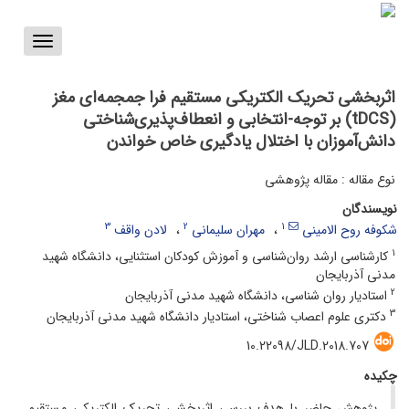
Toggle
vigation
اثربخشی تحریک الکتریکی مستقیم فرا جمجمه‌ای مغز
(tDCS) بر توجه-انتخابی و انعطاف‌پذیری‌شناختی
دانش‌آموزان با اختلال یادگیری خاص خواندن
نوع مقاله : مقاله پژوهشی
نویسندگان
3
2
1
شکوفه روح الامینی
مهران سلیمانی
لادن واقف
1
کارشناسی ارشد روان‌شناسی و آموزش کودکان استثنایی، دانشگاه شهید
مدنی آذربایجان
2
استادیار روان شناسی، دانشگاه شهید مدنی آذربایجان
3
دکتری علوم اعصاب شناختی، استادیار دانشگاه شهید مدنی آذربایجان
10.22098/JLD.2018.707
چکیده
پژوهش حاضر با هدف بررسی اثربخشی تحریک الکتریکی مستقیم