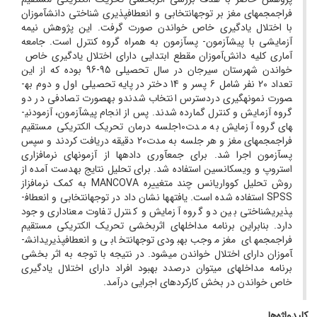
فراجمجمه­ای مغز بر توجه­انتخابی و انعطاف­پذیری شناختی دانش­آموزان
با اختلال یادگیری خاص خواندن صورت گرفت. این پژوهش نیمه
آزمایشی با پیش­آزمون- پس­آزمون به همراه گروه کنترل است. جامعه
آماری کلیه دانش‌آموزان مقطع ابتدایی دارای اختلال یادگیری خاص
خواندن شهرستان سیرجان در سال تحصیلی 95-96 بوده که از این
تعداد 20 نفر شامل 6 پسر و 14 دختر در پایه تحصیلی اول و دوم به­
صورت نمونه­گیری دردسترس انتخاب شدندو به­صورت تصادفی در دو
گروه آزمایش و کنترل گمارده شدند. پس از انجام پیش­­آزمون، آزمودنی­
های گروه آزمایش به مدت10جلسه درمان تحریک الکتریکی مستقیم
فراجمجمه­ای مغز و هر جلسه به مدت20 دقیقه دریافت کردند و سپس
پس­آزمون اجرا شد. برای جمع­آوری داده­ها از آزمون­های نرم­افزاری
استروپ و ویسکانسین استفاده شد. برای تحلیل نتایج به­دست آمده از
روش تحلیل کوواریانس چند متغییره MANCOVA به کمک نرم­افزاز
SPSS استفاده شده است. یافته­ها نشان داد در توجه­انتخابی و انعطاف­
پذیری­شناختی بین دو گروه آزمایش و کنترل تفاوت معنا­داری وجود
دارد. بنابراین برنامه مداخله­ای اثربخشی تحریک الکتریکی مستقیم
فراجمجمه­ای مغز موجب بهبودی توجه­انتخابی و انعطاف­پذیری­دانش­
آموزان ­دارای ­اختلال ­خواندن­ می­شود. در نتیجه با توجه به اثر بخشی
برنامه مداخله­ای می­توان درصدد بهبود افراد دارای اختلال یادگیری
خاص خواندن در بخش کارکردهای اجرایی درآمد.
کلیدواژه‌ها