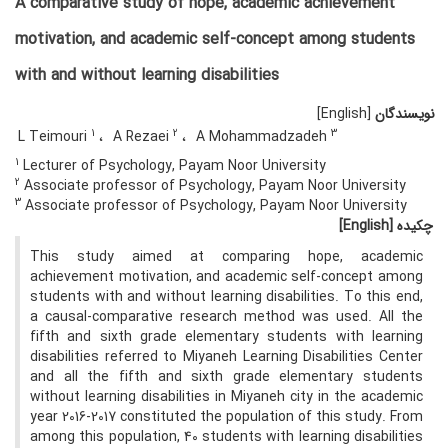
A comparative study of hope, academic achievement
motivation, and academic self-concept among students
with and without learning disabilities
نویسندگان
[English]
1
2
3
L Teimouri
A Rezaei
A Mohammadzadeh
1
Lecturer of Psychology, Payam Noor University
2
Associate professor of Psychology, Payam Noor University
3
Associate professor of Psychology, Payam Noor University
چکیده
[English]
This study aimed at comparing hope, academic
achievement motivation, and academic self-concept among
students with and without learning disabilities. To this end,
a causal-comparative research method was used. All the
fifth and sixth grade elementary students with learning
disabilities referred to Miyaneh Learning Disabilities Center
and all the fifth and sixth grade elementary students
without learning disabilities in Miyaneh city in the academic
year 2016-2017 constituted the population of this study. From
among this population, 40 students with learning disabilities