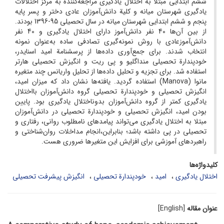
ششم ابتدایی مبتلا به اختلال یادگیری مراجعه‌کننده به مرکز اختلالات
یادگیری شهرستان میانه و کلیة دانش‌آموزان عادی دختر و پسر پایه
پنجم و ششم ابتدایی شهرستان میانه در سال تحصیلی 95-1396 بودند.
از بین آن‌ها 40 نفر دانش‌آموز دارای اختلال یادگیری و 40 نفر
دانش‌آموزعادی با روش نمونه‌گیری تصادفی ساده به‌عنوان نمونه
انتخاب شدند. برای جمع‌آوری داده‌ها از پرسشنامة ‌امید اسنایدر،
خودپندارة تحصیلی منداگلیو و پی ریت و انگیزش تحصیلی هارتر
استفاده شد. برای تجزیه و تحلیل داده‌ها از تحلیل واریانس چند متغیره
مانوا (Manova) استفاده گردید. یافته‌ها نشان داد که میزان امید،
انگیزش تحصیلی و خودپندارة تحصیلی گروه دانش‌آموزان بااختلال
یادگیری کمتر از گروه دانش‌آموزان بدون­اختلال یادگیری بود. پایین
بودن امید، انگیزش تحصیلی و خودپندارة تحصیلی در دانش‌آموزان
مبتلا به اختلال یادگیری می‌تواند پیامدهای نامطلوب روانی، رفتاری و
تحصیلی در پی داشته باشد؛ بنابراین،انجام مداخلات روان‌شناختی و
راهبردهای آموزشی برای افزایش این متغیرها ضروری هست.
کلیدواژه‌ها
اختلال یادگیری
امید
خودپندارة تحصیلی
انگیزش پیشرفت تحصیلی
عنوان مقاله
[English]