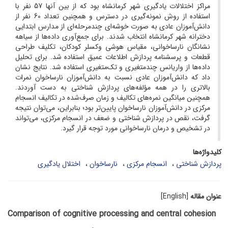
مراکز اختلالات یادگیری شهر کرمانشاه بود که از بین آن­ها 57 نفر با
استفاده از روش نمونه‌گیری در دسترس و همچنین تعداد 60 نفر از
دانش‌آموزان عادی به صورت خوشه‌ای چندمرحله‌ای از مدارس ابتدایی
دخترانه شهر کرمانشاه انتخاب شدند. برای جمع‌آوری داده‌ها از سیاهه
نشانگان نارساخوانی، مقیاس هوشی وکسلر کودکان، تکلیف طراحی
قطعات و پرسشنامه پردازش اطلاعات عمیق استفاده شد. برای تحلیل
داده‌ها از واریانس چندمتغیری و تک‌متغیری استفاده شد. نتایج نشان
داد که دانش‌آموزان عادی نسبت به دانش‌آموزان نارساخوان نمرات
بالاتری را در همه مؤلفه‌های پردازش شناختی به دست آوردند.
همچنین میانگین نمره‌های تکالیف و زمان صرف‌شده در تکالیف انسجام
مرکزی در دانش‌آموزان نارساخوان پایین‌تر بود؛ بنابراین، می‌توان نتیجه
گرفت، نقص در پردازش شناختی و ضعف در انسجام مرکزی، می‌تواند
در تشخیص و درمان نارساخوانی مورد توجه قرار گیرد.
کلیدواژه‌ها
پردازش شناختی
انسجام مرکزی
نارساخوان
اختلال یادگیری
عنوان مقاله
[English]
Comparison of cognitive processing and central cohesion