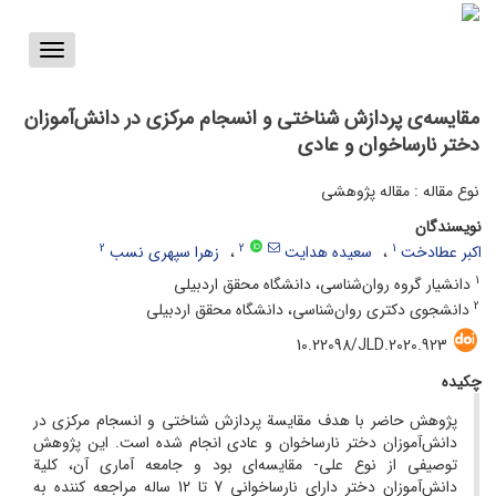
Toggle
vigation
مقایسه‌ی پردازش شناختی و انسجام مرکزی در دانش‌آموزان
دختر نارساخوان و عادی
نوع مقاله : مقاله پژوهشی
نویسندگان
2
2
1
اکبر عطادخت
سعیده هدایت
زهرا سپهری نسب
1
دانشیار گروه روان‌شناسی، دانشگاه محقق اردبیلی
2
دانشجوی دکتری روان‌شناسی، دانشگاه محقق اردبیلی
10.22098/JLD.2020.923
چکیده
پژوهش حاضر با هدف مقایسة پردازش شناختی و انسجام مرکزی در
دانش‌آموزان دختر نارساخوان و عادی انجام شده است. این پژوهش
توصیفی از نوع علی- مقایسه‌ای بود و جامعه آماری آن، کلیة
دانش‌آموزان دختر دارای نارساخوانی 7 تا 12 ساله مراجعه کننده به