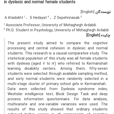
in dyslexic and normal female students
نویسندگان
[English]
1
2
2
A Atadokht
S Hedayat
Z Sepehrinasab
1
Associate Professor, University of Mohaghegh Ardabili
2
Ph.D. Student in Psychology, University of Mohaghegh Ardabili
چکیده
[English]
The present study aimed to compare the cognitive
processing and central cohesion in dyslexic and normal
students. This research is a causal-comparative study. The
statistical population of this study was all female students
with dyslexia (aged 7 to 12) who referred to Kermanshah
learning disability centers. Among them, fifty-seven
students were selected through available sampling method,
and sixty normal students were randomly selected in a
multi-stage cluster of primary school girls in Kermanshah.
Data were collected from Dyslexia syndrome index,
Wechsler intelligence test, Block Design Task and deep
process information questionnaire. For data analysis,
multivariate and one-variable variances were used. The
results of this study showed that ordinary students