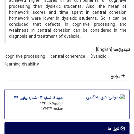
achieved higher scores in all components of cognitive
processing than dyslexic students. Also, the mean of
homework scores and time spent in central cohesion
homework were lower in dyslexic students. So it can be
concluded that defects in cognitive processing and
weakness in central cohesion can be considered in the
diagnosis and treatment of dyslexia.
کلیدواژه‌ها
[English]
cognitive processing
central coherence
Dyslexic
learning disability
مراجع
دوره 9، شماره 3 - شماره پیاپی 34
اردیبهشت 1399
صفحه
107-127
فایل ها