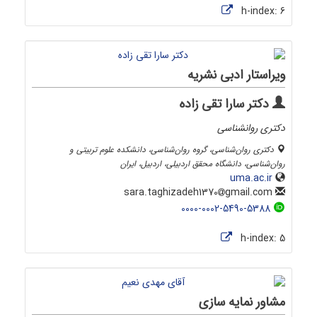
h-index:
6
ویراستار ادبی نشریه
دکتر سارا تقی زاده
دکتری روانشناسی
دکتری روان‌شناسی، گروه روان‌شناسی، دانشکده علوم تربیتی و
روان‌شناسی، دانشگاه محقق اردبیلی، اردبیل، ایران
uma.ac.ir
gmail.com
sara.taghizadeh1370
0000-0002-5490-5388
h-index:
5
مشاور نمایه سازی