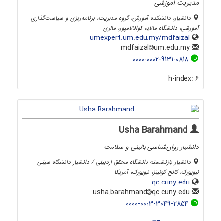
مدیریت آموزشی
دانشیار، دانشکده آموزش، گروه مدیریت، برنامه‌ریزی و سیاست‌گذاری
آموزشی، دانشگاه مالایا، کوالالامپور، مالزی
umexpert.um.edu.my/mdfaizal
um.edu.my
mdfaizal
0000-0002-9131-0818
h-index:
6
Usha Barahmand
دانشیار روان‌‎‌شناسی بالینی و سلامت
دانشیار بازنشسته دانشگاه محقق اردبیلی / دانشیار دانشگاه سیتی
نیویورک، کالج کوئینز، نیویورک، آمریکا
qc.cuny.edu
qc.cuny.edu
usha.barahmand
0000-0003-3049-2854