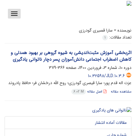
Toggle
vigation
نویسنده =
سارا قصیری گودرزی
تعداد مقالات:
1
اثربخشی آموزش مثبت‌اندیشی به شیوه گروهی بر بهبود همدلی و
کاهش اضطراب اجتماعی دانش‌آموزان پسر دچار ناتوانی یادگیری
دوره 10، شماره 3، فروردین 1400، صفحه
366-379
10.32598/JLD.10.3.6
عزت اله قدم پور؛ سارا قیصری گودرزی؛ روح الله درخشان فر؛ حافظ پادروند
مشاهده مقاله
اصل مقاله
6.02 M
مقالات آماده انتشار
شماره جاری