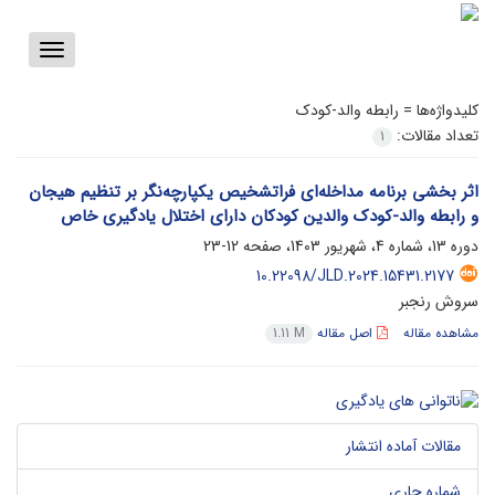
Toggle
vigation
کلیدواژه‌ها =
رابطه والد-کودک
تعداد مقالات:
1
اثر بخشی برنامه مداخله‌ای فراتشخیص یکپارچه‌نگر بر تنظیم هیجان
و رابطه والد-کودک والدین کودکان دارای اختلال یادگیری خاص
دوره 13، شماره 4، شهریور 1403، صفحه
12-23
10.22098/JLD.2024.15431.2177
سروش رنجبر
مشاهده مقاله
اصل مقاله
1.11 M
مقالات آماده انتشار
شماره جاری