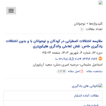
Toggle
vigation
کلیدواژه‌ها =
نوجوانان
تعداد مقالات:
1
مقایسه اختلالات اضطرابی در کودکان و نوجوانان با و بدون اختلالات
یادگیری خاص: نقش تعاملی والدگری هلیکوپتری
دوره 13، شماره 4، شهریور 1403، صفحه
24-35
10.22098/JLD.2024.14996.2166
اسماعیل سلیمانی؛ مرضیه امیری منش؛ سعید آریاپوران
مشاهده مقاله
اصل مقاله
1.12 M
مقالات آماده انتشار
شماره جاری