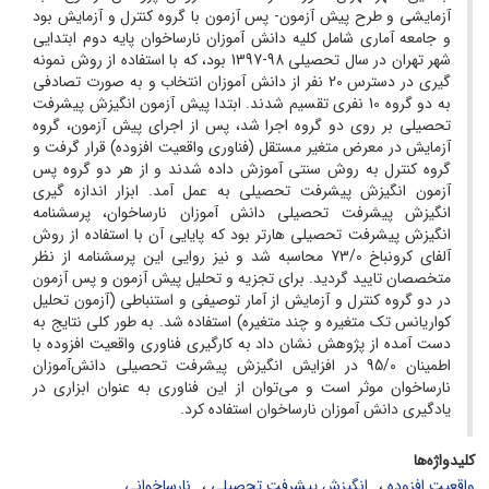
آزمایشی و طرح پیش آزمون- پس آزمون با گروه کنترل و آزمایش بود
و جامعه آماری شامل کلیه دانش آموزان نارساخوان پایه دوم ابتدایی
شهر تهران در سال تحصیلی 98-1397 بود، که با استفاده از روش نمونه
گیری در دسترس 20 نفر از دانش آموزان انتخاب و به صورت تصادفی
به دو گروه 10 نفری تقسیم شدند. ابتدا پیش آزمون انگیزش پیشرفت
تحصیلی بر روی دو گروه اجرا شد، پس از اجرای پیش آزمون، گروه
آزمایش در معرض متغیر مستقل (فناوری واقعیت افزوده) قرار گرفت و
گروه کنترل به روش سنتی آموزش داده شدند و از هر دو گروه پس
آزمون انگیزش پیشرفت تحصیلی به عمل آمد. ابزار اندازه گیری
انگیزش پیشرفت تحصیلی دانش آموزان نارساخوان، پرسشنامه
انگیزش پیشرفت تحصیلی هارتر بود که پایایی آن با استفاده از روش
آلفای کرونباخ 73/0 محاسبه شد و نیز روایی این پرسشنامه‌ از نظر
متخصصان تایید گردید. برای تجزیه و تحلیل پیش آزمون و پس آزمون
در دو گروه کنترل و آزمایش از آمار توصیفی و استنباطی (آزمون تحلیل
کواریانس تک متغیره و چند متغیره) استفاده شد. به طور کلی نتایج به
دست آمده از پژوهش نشان داد به کارگیری فناوری واقعیت افزوده با
اطمینان 95/0 در افزایش انگیزش پیشرفت تحصیلی دانش‌آموزان
نارساخوان موثر است و می‌توان از این فناوری به عنوان ابزاری در
یادگیری دانش آموزان نارساخوان استفاده کرد.
کلیدواژه‌ها
واقعیت افزوده
انگیزش پیشرفت تحصیلی
نارساخوانی