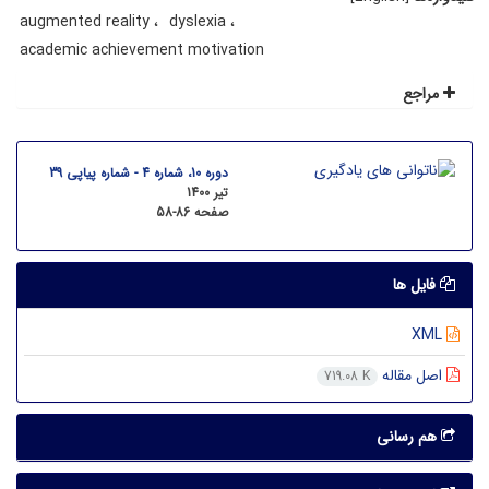
augmented reality
dyslexia
academic achievement motivation
مراجع
دوره 10، شماره 4 - شماره پیاپی 39
تیر 1400
صفحه
58-86
فایل ها
XML
اصل مقاله
719.08 K
هم رسانی