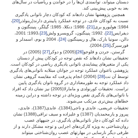
دبستان می­تواند، توانمندی آن‌ها را در خواندن و ریاضیات در سال‌های
بعد به خوبی پیش‌بینی کند.
همچنین پژوهش­ها نشان داده­اند که کودکان دچار ناتوانی یادگیری
نسبت به کودکان عادی، در توجه عملکرد پایین­تری دارند(رینولذر
[20]
،
1984؛ هولبورو بری
[21]
، 1986؛ دنکلا، 1985؛ گیلگر، پنیننگتون و
دیفرایس
[22]
، 1992؛ پنینگتون، گرویسرو ولش
[23]
،1993؛ 2001،
دالن، سونیا بارک، هال و ریمینگتون
[24]
، 2004 و بوم، اسمدلر و
فورسبرگ
[25]
،2004).
گرستن، جردن و فلوجو
[26]
(2005) و دوکر
[27]
(2005) در
تحقیقاتی نشان داده­اند که نقص توجه در کودکان پیش از دبستان
یکی از متغیرهای پیشایندی ناتوانی یادیگری ریاضی در کودکان است.
پژوهشی باعنوان عملکرد توجه در جوانان مبتلابه ناتوانی‌های یادگیری
توسط آن نت
[28]
(2004) انجام پذیرفت که مقایسه گروهی نشان
داد عملکرد توجه به طورمعناداری در گروه ناتوان یادگیری پایین
تراست. تحقیقات کورنولدی و مامارلا(2005) نیز نشان داد که افراد
با ناتوانی‌های یادگیری نقص ویژه‌ای در توجه داشته و دراین زمینه
خطاهای بیش‌تری مرتکب می‌شوند.
تحقیقات عریضی، عابدی و ناجی(1384)، عابدی(1387)، عابدی،
پیروز و یارمحمدیان (1387) و علیزاده و سیف نراقی(1388) نشان
داده که کودکان دچار ناتوانی‌های یادگیری، در جنبه­های عصب
روان‌شناختی به ویژه کارکردهای اجرایی و توجه مشکل دارند و از
طرفی دیگر نارسایی در مهارت­های عصب روان‌شناختی می­تواند