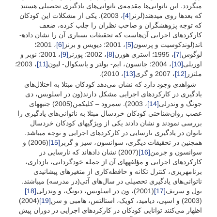
می­گردد. این ناتوانی‌ها مقدمه‌ی ناتوانی‌های یادگیری تحصیلی هستند
که بعدها روی می­دهند(لرنر
[4]
، 2003). یکی از مشکلات این کودکان
که توجه پژوهشگران و صاحب نظران را جلب کرده، ضعف
کارکردهای اجرایی آن‌هاست که تحقیقات بسیاری آن را نشان داده­
اند(لوندکوسیت و پرسون
[5]
، 2001؛ دیویس و برنز
[6]
، 2001؛
لوگوس
[7]
، 1995؛ استری هورن
[8]
، 2002؛ پوزنر
[9]
، 2001؛ نوبر و
اوریلی
[10]
، 2004؛ جانسون، ایم- بولتر و پاسکوال- لیون
[11]
، 2003؛
ملتزر
[12]
، 2007 و گری
[13]
، 2010).
شواهدی وجود دارد که نشان می‌دهد کودکان مبتلا به اختلال‌های
یادگیری در کارکردهای اجرایی مشکل دارند(ون در اسلویس، دی
جونگ و وندرلی
[14]
، 2003). سمرود – کلیکمن(2005) جنبه­های
عصب روان‌شناختی کودکان خردسال مبتلا به ناتوانی‌های یادگیری را
بررسی نمودند و نشان دادند یکی از ویژگی­های کودکان خردسال
ناتوان در یادگیری نارسایی در کارکردهای اجرایی و توجه می­باشد.
همچنین در تحقیقات دیگری، سوانسون، سیز و گربر
[15]
(2006) و
سوانسون و جرمن
[16]
(2007) نشان داده­اند که نارسایی در
کارکردهای اجرایی و مؤلفه­های آن از جمله خودگردانی، بازداری،
برنامه­ریزی، کنترل تکانه و حافظه‌کاری از متغیرهای پیشانیدی
ناتوانی‌های یادگیری تحصیلی در سال‌های آتی(در مدرسه) می­باشند.
بول و سریف
[17]
(2001)، ون در اسلویس، دیونگ، و وندرلی
[18]
(2003) و اسپی، دیامید، کویک، استالتس، هامبی و سن
[19]
(2004)
اظهار می‌کنند توانایی کودکان در کارکردهای اجرایی در دوران پیش