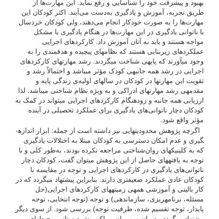
بهبود و پیشرفت خود را شناسایی و رفع نماید. این مهارت‌ها از
طریق تجربه، آموزش و یادگیری به‌دست می‌آیند. اکثر کودکان این
مهارت‌ها را به صورت خودکار انجام می‌دهند، ولی کودکان خردسال
با ناتوانی یادگیری در این مهارت‌ها در هنگام یادگیری با مشکل
مواجه هستند و باید به آنان آموزش داد. کارکردهای اجرایی
عملکردهای زیربنایی هستند که نظام­های پیچیده و هدفمندی را به
وجود می­آورند که پایه­ی شناخت می­گردند. رشد مهارت­های کارکردهای
اجرایی در رشد همه جانبه­ی کودک مؤثر می­باشد و احتمالاً رشد و
تقویت این مهارت­ها در کودکان در سال­های اولیه‌ی زندگی پایه و
مقدمه­ی رشد مهارت­های ادراکی و به ویژه نظام شناختی می­باشد. لذا
ارزیابی همه جانبه و زودهنگام کارکردهای اجرایی می­تواند در کمک به
کودکان دچار ناتوانی‌های یادگیری برای عملکرد تحصیلی در آینده
مؤثر واقع شود.
اگرچه پژوهش محدودیت­هایی نیز داشته است از جمله: ابزار اندازه­
گیری و عدم امکان دسترسی به کودکان مبتلا به اختلالات یادگیری
که به کلینیک­های روان‌شناختی مراجعه نکرده بودند، به‌طور کلی و با
توجه به یافته­های حاصل از این پژوهش می­توان گفت، کودکان دچار
ناتوانی‌های یادگیری در کارکردهای اجرایی و توجه در مقایسه با
کودکان عادی عملکرد ضعیف­تری دارند. بنابراین پیشنهاد می­گردد که در
کار بالینی و آموزشی همه­ی زمینه­های کارکردهای اجرایی(حل
مسئله، برنامه­ریزی، سازمان­دهی) و توجه (توجه انتخابی، توجه
پایدار، توجه تقسیم شده، ظرفیت توجه) بررسی شود. از سوی دیگر
پیشنهاد می­گردد مدیران و مربیان مراکز پیش دبستانی محیط­های