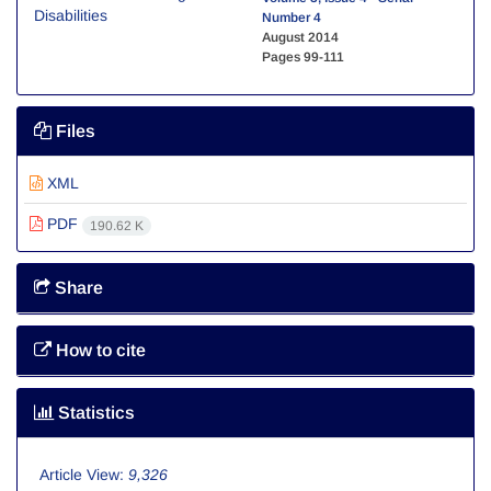
Number 4
August 2014
Pages
99-111
Files
XML
PDF
190.62 K
Share
How to cite
Statistics
Article View:
9,326