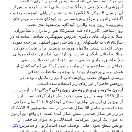
یک مرکز پیش­دبستانی انتخاب شد(شهر اصفهان دارای 5 ناحیه
آموزشی است) یعنی جمعاً 5 پیش دبستانی انتخاب گردید و پس از
آن از میان 5 مرکز، 5 کلاس انتخاب شد و در پایان باتوجه به رضایت
آگاهانه والدین و مرکز پیش‌دبستانی، به کودکان تست ماتریس‌های
پیش‌رونده ریون و به والدین کودکان، پرسش‌نامه‌ی ­عصب
روان‌شناختی کانرز داده شد. سپس30 نفر از مادران دانش­آموزان
مبتلا به ناتوانی‌های یادگیری به‌روش نمونه­گیری تصادفی ساده که در
سال90-89 به کلینیک­های روان‌شناختی شهر اصفهان مراجعه نموده
بودند، انتخاب شدند. ملاک­های ورود به پژوهش برای مادران کودکان
مبتلا به اختلال یادگیری عبارت بود از: الف) نداشتن اختلالات روانی.
ب) نداشتن بیماری جسمی خاص. ج) داشتن تحصیلات رسمی
حداقل در سطح دیپلم. در نهایت والدین کودکانی که کودکشان از
هوش نرمال برخوردار بودند، با توجه به ملاحظات اخلاقی
پرسش‌نامه­های عصب روان‌شناختی کانرز را تکمیل نمودند. در
پژوهش حاضر از ابزارهای زیر استفاده شده است:
آزمون ماتریس­های پیش‌رونده‌ی ریون رنگی کودکان:
این آزمون در
سال 1956 توسط ریون مورد تجدید نظر قرار گرفته است. این
آزمون برای ارزیابی توانایی استدلال کودکان 5 تا 11 سال طراحی
شده است و شامل 36 شکل هندسی در سه مجموعه­ی A.AB,B که
در زیر هر شکل هندسی شش شکل آمده است. در واقع این آزمون
به عنوان یک آزمون غیرکلامی استدلالی و به عنوان شاخصی از
توانش سطح تحول عقلی توصیف شده است(ریون و سامرس
[29]
،
1986). ضریب پایایی دو نیمه آزمون فوق را برای سنین 6تا14