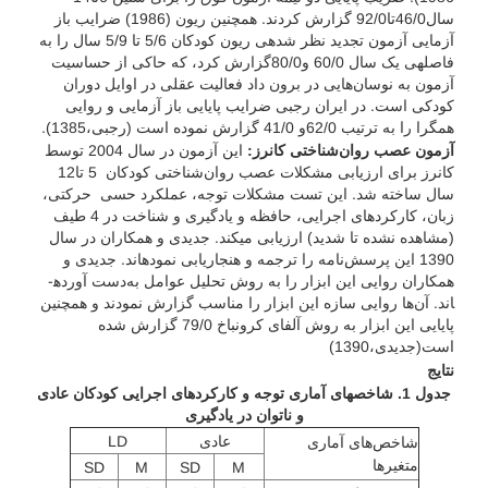
سال46/0تا92/0 گزارش کردند. همچنین ریون (1986) ضرایب باز
آزمایی آزمون تجدید نظر شده­ی ریون کودکان 5/6 تا 5/9 سال را به
فاصله­ی یک سال 60/0 و80/0گزارش کرد، که حاکی از حساسیت
آزمون به نوسان‌هایی در برون داد فعالیت عقلی در اوایل دوران
کودکی است. در ایران رجبی ضرایب پایایی باز آزمایی و روایی
همگرا را به ترتیب 62/0و 41/0 گزارش نموده است (رجبی،1385).
آزمون عصب روان‌شناختی کانرز:
این آزمون در سال 2004 توسط
کانرز برای ارزیابی مشکلات عصب روان‌شناختی کودکان 5 تا12
سال ساخته شد. این تست مشکلات توجه، عملکرد حسی حرکتی،
زبان، کارکردهای اجرایی، حافظه و یادگیری و شناخت در 4 طیف
(مشاهده نشده تا شدید) ارزیابی می­کند. جدیدی و همکاران در سال
1390 این پرسش‌نامه را ترجمه و هنجاریابی نموده­اند. جدیدی و
همکاران روایی این ابزار را به روش تحلیل عوامل به‌دست آورده­
اند. آن‌ها روایی سازه این ابزار را مناسب گزارش نمودند و همچنین
پایایی این ابزار به روش آلفای کرونباخ 79/0 گزارش شده
است(جدیدی،1390)
نتایج
جدول 1. شاخص­های آماری توجه و کارکردهای اجرایی کودکان عادی
و ناتوان در یادگیری
عادی
LD
شاخص‌های آماری
متغیرها
SD
M
SD
M