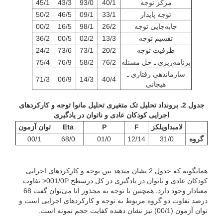
مرکز توجه
40/1
93/0
43/3
45/1
توجه پایدار
33/1
09/1
46/5
50/2
جابه‌جایی توجه
26/2
98/1
16/5
00/2
تقسیم توجه
13/3
02/2
00/5
36/2
ظرفیت توجه
20/2
73/1
73/6
24/2
برنامه‌ریزی ـ‌ حل مسئله
76/2
58/2
76/9
75/4
سازماندهی رفتاری ـ‌
71/3
06/9
14/3
40/4
هیجانی
جدول 2. برونداد تحلیل تک متغیری تحلیل مانوا توجه و کارکردهای
اجرایی کودکان عادی و ناتوان در یادگیری
لامبداویلکز
F
P
Eta
توان آزمون
گروه
31/0
12/14
01/0
68/0
00/1
همان­گونه که جدول 2 نشان می­دهد بین توجه و کارکردهای اجرایی
کودکان عادی و ناتوان در یادگیری در کل درسطح 001/0P< تفاوت
معنادار وجود دارد. همچنین با توجه به مجذور اتا می‌توان گفت 68
درصد تفاوت دو گروه مربوط به توجه و کارکردهای اجرایی است و
توان آزمون (00/1) نیز نشان دهنده کفایت حجم نمونه است.