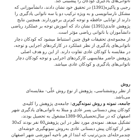
ناتوانی‌های یادگیری کودکان را پیش­بینی کند.
رجبی و پاکیزه(1391) در تحقیق خود نشان دادند، دانش­آموزانی که
مشکل نارسانویسی و به ویژه ترکیب دو یا سه ناتوانی یادگیری را
دارند از توانایی حافظه و توجه کم‌تری برخوردارند. همچنین نتایج
پژوهش عابدی(1391) نشان داد که آموزش توجه بر عملکرد ریاضی
دانش­آموزان با ناتوانی ریاضی مؤثر است.
از مجموعه‌ی تحقیقات فوق چنین استنباط می­شود که کودکان دچار
ناتوانی‌های یادگیری از نظر عملکرد در کارکردهای اجرایی و توجه،
در مقایسه با کودکان عادی تفاوت دارند. از این رو هدف اصلی
پژوهش حاضر مقایسه­ی کارکردهای اجرایی و توجه کودکان دچار
ناتوانی‌های یادگیری و کودکان عادی می­باشد.
روش
از نظر روش­شناسی، پژوهش از نوع روش علّی- مقایسه‌ای
می‌باشد.
جامعه، نمونه و روش نمونه‌گیری:
جامعه‌ی پژوهش را کلیه‌ی
کودکان پیش دبستانی پسر عادی و مبتلا به ناتوانی‌های یادگیری شهر
اصفهان که در سال‌تحصیلی90-1389مشغول به تحصیل بودند،
تشکیل می­دهد. نمونه‌ی مورد نظر در این پژوهش60 نفر بودند که30
نفر از کودکان پیش دبستانی عادی به‌روش نمونه­گیری خوشه‌ای
چندمرحله‌ای بدین‌ترتیب که ابتدا از هر ناحیه آموزشی شهر اصفهان