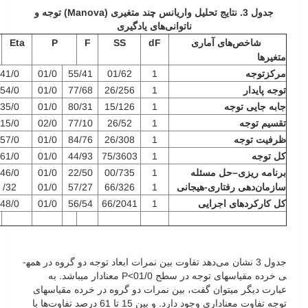
جدول 3. نتایج تحلیل واریانس چند متغیری (
Manova
) توجه و
ناتوانی‌های یادگیری
شاخص‌های آماری
dF
SS
F
P
Eta
متغیرها
مرکزتوجه
1
01/62
55/41
01/0
41/0
توجه پایدار
1
26/256
77/68
01/0
54/0
جابه جایی توجه
1
15/126
80/31
01/0
35/0
تقسیم توجه
1
26/52
77/10
02/0
15/0
ظرفیت توجه
1
26/308
84/76
01/0
57/0
کل توجه
1
75/3603
44/93
01/0
61/0
برنامه ریزی
–
حل مسئله
1
00/735
22/50
01/0
46/0
سازمان‌دهی رفتاری-هیجانی
1
66/326
57/27
01/0
32/
کل کارکردهای اجرایی
1
66/2041
56/54
01/0
48/0
جدول 3 نشان می‌دهد تفاوت بین نمرات ابعاد توجه دو گروه در همه­
ی خرده مقیاس­های توجه در سطح 01/0>P معنادار می­باشد. به
عبارت دیگر می­توان گفت، بین نمرات دو گروه در خرده مقیاس­های
توجه تفاوت معناداری وجود دارد. و بین 15 تا 61 درصد تفاوت‌ها با