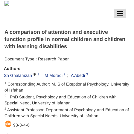
Toggle
navigat
A comparison of attention and executive
function profile in normal children and children
with learning disabilities
Document Type : Research Paper
Authors
1
2
3
Sh Ghalamzan
M Moradi
A Abedi
1
Corresponding Author: M. S of Exeptional Psychology, University
of Isfahan
2
. PhD Student, Psychology and Education of Children with
Special Need, University of Isfahan
3
Assistant Professor, Department of Psychology and Education of
Children with Special Needs, University of Isfahan
93-3-4-6