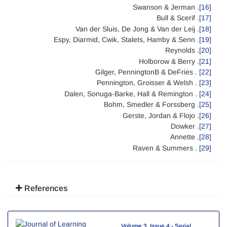
. Swanson & Jerman
[16]
. Bull & Scerif
[17]
. Van der Sluis, De Jong & Van der Leij
[18]
. Espy, Diarmid, Cwik, Stalets, Hamby & Senn
[19]
. Reynolds
[20]
. Holborow & Berry
[21]
. Gilger, PenningtonB & DeFries
[22]
. Pennington, Groisser & Welsh
[23]
. Dalen, Sonuga-Barke, Hall & Remington
[24]
. Bohm, Smedler & Forssberg
[25]
. Gerste, Jordan & Flojo
[26]
. Dowker
[27]
. Annette
[28]
. Raven & Summers
[29]
References
Volume 3, Issue 4 - Serial