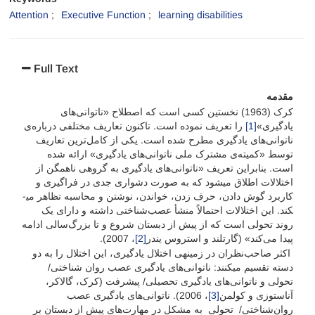
Attention
Executive Function
learning disabilities
Full Text
مقدمه
کرک (1963) نخستین کسی است که اصطلاح «ناتوانی‌های
یادگیری»
[1]
را تعریف نموده است. تاکنون تعاریف مختلفی درباره‌ی
ناتوانی‌های یادگیری مطرح شده است. یکی از کامل‌ترین تعاریف
توسط «کمیته‌ی مشترک ملی ناتوانی‌های یادگیری» ارائه شده
است. بنابراین تعریف «ناتوانی‌های یادگیری به گروهی ناهمگن از
اختلالات اطلاق می­شود که به صورت دشواری جدی در فراگیری و
کاربرد گوش دادن، حرف زدن، خواندن، نوشتن و محاسبه تظاهر می­
کند. این اختلالات احتمالاً منشأ عصب‌شناختی داشته و دارای یک
روند تحولی است که از پیش از دبستان شروع و تا بزرگ‌سالی ادامه
پیدا می‌کند» (گارتلند و استروس یندر
[2]
، 2007).
اکثر صاحب‌نظران در زمینه­ی اختلال یادگیری، این اختلال را به دو
دسته تقسیم می­کنند: ناتوانی‌های یادگیری عصب روان شناختی/
تحولی و ناتوانی‌های یادگیری تحصیلی/ پیشرفت (کرک، گالاکر،
آناستوزی و کولمن
[3]
، 2006). ناتوانی‌های یادگیری عصب
روان‌شناختی/ تحولی به مشکل در مهارت‌های پیش از دبستان بر