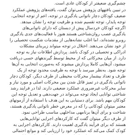
چشم‌گیری ضعیف­تر از کودکان عادی است.
در تبیین یافته­های پژوهش می‌توان گفت، یافته‌های پژوهش عملکرد
ضعیف کودکان دچار ناتوانی یادگیری در توجه، اعم از توجه انتخابی،
توجه پایدار، توجه تقسیم شده و ظرفیت توجه را نشان می­دهد.
اگرچه کودکان خردسال پیش از دبستان که دارای ناتوانی‌های
یادگیری عصب روان‌شناختی هستند هنوز با فعالیت‌های جدی یادگیری
روبرو نشده‌اند، اما اغلب نشانه‌هایی از مقدمات شکست تحصیلی را
از خود نشان می‌دهند. اختلال در توجه می­تواند زیربنای مشکلات
ادراکی و تحصیلی در کودک باشد. پردازش اطلاعات نیاز به توجه
دارد. از میان محرکاتی که از محیط توسط گیرنده­های حسی دریافت
می­شود، آن‌هایی کاملا پردازش می­شوند که به‌صورت انتخابی به آن‌ها
توجه شود. به‌نظر می­رسد با توجه به ظرفیت محدود توجه از یک
طرف و تعداد بی­شمار محرکات محیطی از طرف دیگر، کودکان دچار
ناتوانی یادگیری در تمیز قائل شدن بین محرکات اصلی و مورد نیاز و
سایر محرکات غیرضروری عملکرد ضعیفی دارند. لذا در فرایند رشد
شناختی توانایی ایجاد توجه می‌تواند در جهت‌دهی و تعدیل توجه این
کودکان مهم باشد. برای دست­یابی به این هدف با استفاده از آزمون­های
معتبر می­توان کودکانی را که در معرض خطر ناتوانی یادگیری هستند،
شناخت و برای آن‌ها برنامه­ی مداخله­ی مناسب طراحی نمود.
از طرف دیگر می­توان گفت که کارکردهای اجرایی توانایی‌هایی
هستند که برای فرآیند یادگیری اهمیت دارند. کارکردهای اجرایی به
کودک کمک می‌کند که عملکرد خود را ارزیابی کند و موانع احتمالی