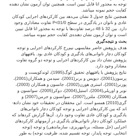
توجه به مجذور اتا قابل تبیین است. همچنین توان آزمون نشان دهنده
کفایت حجم نمونه می­باشد.
همچنین نتایج جدول 3 نشان می‌دهد بین کارکردهای اجرایی کودکان
عادی و ناتوان در یادگیری در سطح 01/0>P تفاوت معناداری وجود
دارد. بین 32 تا 48 درصد تفاوت‌ها با توجه به مجذور اتا قابل تبیین
است و توان آزمون نشان دهنده‌ی کفایت حجم نمونه می­باشد.
بحث و نتیجه‌گیری
هدف پژوهش حاضر مقایسه­ی نیم‌رخ کارکردهای اجرایی و توجه
کودکان دچار ناتوانی‌های یادگیری و کودکان عادی بود. یافته­های
پژوهش نشان داد بین کارکردهای اجرایی و توجه دو گروه تفاوت
معنادار وجود دارد.
نتایج پژوهش با یافته­های تحقیق کوگ(1995)، لوندکویست و
پرسون(2001)، دیویس و برنر(2001)، سیدمن و همکاران(2001)،
پوزنر(2001)، استری هورن(2002)، جانسون و همکاران (2003)،
نوبر و اوریلی(2004)، استیل(2004)، دوکر(2005)، سوانسون و
همکاران (2006)، ملتزر(2007)، سوانسون و جرمن(2007) و
گری(2010) همسو است. این محققان در تحقیقات خود نشان داده­
اند که بین کارکردهای اجرایی و توجه کودکان دچار ناتوانی‌های
یادگیری و کودکان عادی تفاوت وجود دارد. آن‌ها گزارش کرده­اند که
عملکرد کودکان دچار ناتوانی‌های یادگیری در آزمون­های کارکردهای
اجرایی (حل مسئله، برنامه­ریزی، سازمان­دهی) و توجه (توجه
انتخابی، توجه پایدار، توجه تقسیم شده، ظرفیت توجه) به طور