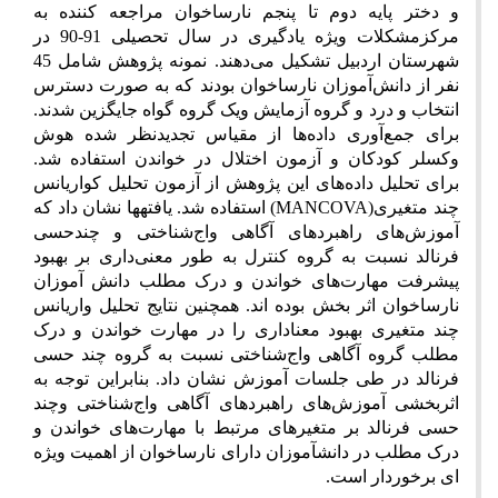
و دختر پایه دوم تا پنجم نارساخوان مراجعه کننده به
مرکزمشکلات ویژه یادگیری در سال تحصیلی 91-90 در
شهرستان اردبیل تشکیل می‌دهند. نمونه پژوهش شامل 45
نفر از دانش‌آموزان نارساخوان بودند که به صورت دسترس
انتخاب و درد و گروه آزمایش ویک گروه گواه جایگزین شدند.
برای جمع‌آوری داده‌ها از مقیاس تجدیدنظر شده هوش
وکسلر کودکان و آزمون اختلال در خواندن استفاده شد.
برای تحلیل داده‌های این پژوهش از آزمون تحلیل کواریانس
چند متغیری
(
MANCOVA
) استفاده شد. یافته­ها نشان داد که
آموزش‌های راهبردهای آگاهی واج‌شناختی و چندحسی
فرنالد نسبت به گروه کنترل به طور معنی‌داری بر بهبود
پیشرفت مهارت‌های خواندن و درک مطلب دانش آموزان
نارساخوان اثر بخش بوده اند. همچنین نتایج تحلیل واریانس
چند متغیری بهبود معناداری را در مهارت خواندن و درک
مطلب گروه آگاهی واج‌شناختی نسبت به گروه چند حسی
فرنالد در طی جلسات آموزش نشان داد. بنابراین توجه به
اثربخشی آموزش‌های راهبردهای آگاهی واج‌شناختی و
چند
حسی فرنالد بر متغیرهای مرتبط با مهارت‌های خواندن و
درک مطلب در دانش­آموزان دارای نارساخوان از اهمیت ویژه
ای برخوردار است.