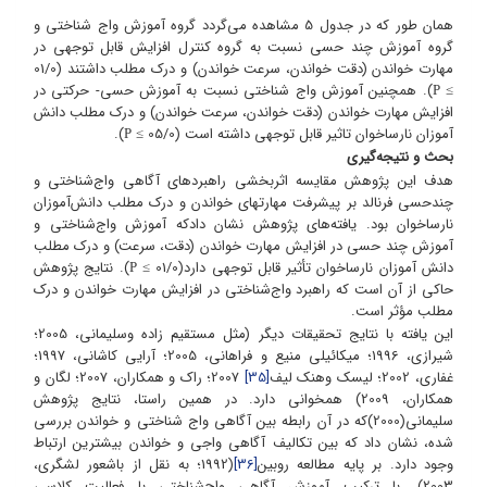
همان طور که در جدول 5 مشاهده می‌گردد گروه آموزش واج شناختی و
گروه آموزش چند حسی نسبت به گروه کنترل افزایش قابل توجهی در
مهارت خواندن (دقت خواندن، سرعت خواندن) و درک مطلب داشتند (01/0
). همچنین آموزش واج شناختی نسبت به آموزش حسی- حرکتی در
P
≥
افزایش مهارت خواندن (دقت خواندن، سرعت خواندن) و درک مطلب دانش
آموزان نارساخوان تاثیر قابل توجهی داشته است (05/0
).
P
≥
بحث و نتیجه‌گیری
هدف این پژوهش مقایسه اثربخشی راهبردهای آگاهی واج‌شناختی و
چندحسی فرنالد بر پیشرفت مهارتهای خواندن و درک مطلب دانش‌آموزان
نارساخوان بود. یافته‌های پژوهش نشان دادکه آموزش واج‌شناختی و
آموزش چند حسی در افزایش مهارت خواندن (دقت، سرعت) و درک مطلب
دانش آموزان نارساخوان تأثیر قابل توجهی دارد(01/0
). نتایج پژوهش
P
≥
حاکی از آن است که راهبرد واج‌شناختی در افزایش مهارت خواندن و درک
مطلب مؤثر است.
این یافته با نتایج تحقیقات دیگر (مثل مستقیم زاده وسلیمانی، 2005؛
شیرازی، 1996؛ میکائیلی منیع و فراهانی، 2005؛ آرایی کاشانی، 1997؛
غفاری، 2002؛ لیسک وهنک لیف
[35]
2007؛ راک و همکاران، 2007؛ لگان و
همکاران، 2009) همخوانی دارد. در همین راستا، نتایج پژوهش
سلیمانی(2000)که در آن رابطه بین آگاهی واج شناختی و خواندن بررسی
شده، نشان داد که بین تکالیف آگاهی واجی و خواندن بیشترین ارتباط
وجود دارد. بر پایه مطالعه روبین
[36]
(1992؛ به نقل از باشعور لشگری،
2003)، با ترکیب آموزش آگاهی واج‌شناختی با فعالیت کلاسی