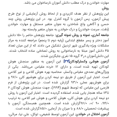
مهارت خواندن و درک مطلب دانش آموزان نارساخوان می باشد.
روش
این پژوهش از نظر هدف کاربردی و از لحاظ روش آزمایشی از نوع طرح
پیش آزمون، پس آزمون با گروه کنترل بود. در این پژوهش روش چند
حسی و آگاهی واج شناختی به عنوان متغیر مستقل و مهارت خواندن
(دقت، سرعت خواندن) و درک خواندن به عنوان متغیر وابسته بود.
جامعه آماری، نمونه و روش نمونه گیری:
جامعه پژوهش حاضر را 150 دانش
آموز دختر و پسر مقطع ابتدایی (پایه دوم تا پنجم) مراجعه کننده به مرکز
مشکلات ویژه یادگیری شهر اردبیل تشکیل می دادند که از این میان تعداد
45 دانش آموز مبتلا به نارساخوانی به روش تصادفی ساده انتخاب شدند.
این دانش‌آموزان در3 گروه 15 نفری جایگزین شدند.
آزمون هوشی وکسلرکودکان
[34]
:
این آزمون به منظور سنجش هوش
کودکان تهیه شده است، و دارای 12 خرده مقیاس می‌باشد. یکی از
ویژگی‌های عمده‌ی مقیاس وکسلر، محاسبه بهره هوش کلامی و غیر کلامی
است. اعتبار این آزمون از طریق دو نیمه کردن برای هوشبهر کلی 97/0 و
برای هوش‌بهر عملی 93/0 گزارش شده است. در این پژوهش از فرم
فارسی این مقیاس که توسط شهیم (1994)، جهت سنجش هوش کودکان 6
تا13 ساله هنجار یابی شده، استفاده گردیده است. اعتبار این آزمون با روش
دو نیمه کردن برای هوش کلی، هوش کلامی و هوش غیر کلامی به ترتیب
94/0، 90 /0، 96/0گزارش شده است. همچنین همبستگی آزمون با
پیشرفت تحصیلی 88/0 و با میزان باز آزمایی 85/0گزارش شده است.
آزمون اختلال در خواندن
: این آزمون توسط شفیعی، توکل، علی نیا، مرائی،