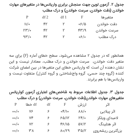
جدول 2. آزمون لوین جهت سنجش برابری واریانس‌ها در متغیرهای مهارت
خواندن (دقت خواندن، سرعت خواندن) و درک مطلب
متغیرها
P
df 2
df 1
F
دقت خواندن
06/5
2
42
11/0
سرعت خواندن
43/9
2
42
23/0
درک مطلب
06/0
2
42
93/0
همانطور که در جدول 2 مشاهده می‌شود، سطح خطای آماره (
) برای سه
F
متغیر دقت خواندن، سرعت خواندن و درک مطلب، معنادار نیست و این
نشان دهنده آن است که واریانس خطای این متغیرها در بین اعضای شرکت
کننده (گروه چند حسی، گروه واج‌شناختی و گروه کنترل) متفاوت نیست و
واریانس‌ها با هم برابرند.
جدول 3. جدول اطلاعات مربوط به شاخص‌های اعتباری آزمون کواریانس
متغیرهای مهارت خواندن(دقت خواندن، سرعت خواندن) و درک مطلب
اثر
ارزش
خطا
P
df
df
F
اثر پیلایی
88/0
04/10
6
76
00/0
لامبدای ویلکز
24/0
65/12
6
74
00/0
اثر هتلینگ
57/2
46/15
6
72
00/0
بزرگترین ریشه‌روی
35/2
80/29
6
38
00/0