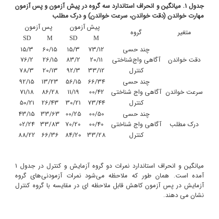
جدول 1. میانگین و انحراف استاندارد سه گروه در پیش آزمون و پس آزمون
مهارت خواندن (دقت خواندن، سرعت خواندن) و درک مطلب
پیش آزمون
پس آزمون
متغیر
گروه
SD
M
SD
M
چند حسی
73/12
15/3
60/15
15/3
دقت خواندن
آگاهی واج‌شناختی
20/11
83/2
26/15
76/2
کنترل
33/12
92/3
20/13
78/3
چند حسی
66/34
56/15
13/23
92/15
سرعت خواندن
آگاهی واج شناختی
00/42
11/19
86/28
71/18
کنترل
73/44
30/21
26/43
50/21
چند حسی
00/50
00/25
33/63
43/15
درک مطلب
آگاهی واج شناختی
00/40
70/20
33/83
02/24
کنترل
33/28
84/20
66/36
88/22
میانگین و انحراف استاندارد نمرات دو گروه آزمایش و کنترل در جدول 1
آمده است. همان طور که ملاحظه می‌شود نمرات آزمودنی‌های گروه
آزمایش در پس آزمون کاهش قابل ملاحظه ای در مقایسه با گروه کنترل
نشان می دهند.