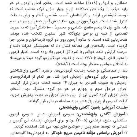
صداقتی و فروغی (2008) ساخته شده است. بدنه‌ی اصلی آزمون در هر
پایه مرکب از یک متن صدکلمه ای و چهار سؤال درک مطلب است که
توسط کارشناس ارشد و کارشناسان آسیب شناسی گفتار و زبان به دقت
کنترل شده است. این آزمون بر روی 200 دانش آموز دختر و پسر در تمام
پایه های اول تا پنجم مقطع ابتدایی و مجموعاً 1000 دانش‌آموز که به صورت
تصادفی از کلیه ی نواحی پنج‌گانه شهر اصفهان انتخاب شده بودند،
هنجاریابی شده است. به علاوه آزمون روی دو گروه نارساخوان و عادی اجرا
گردیده است. یافته‌های این مطالعه نشان داد که همبستگی نمرات دقت و
سرعت گزارش شده خواندن با نمره کل آزمون بالا بوده است. اعتبار آزمون
با معیار آلفای کرونباخ 77/0 است و تفاوت میانگین دو گروه مبتلا و غیرمبتلا
به اختلال خواندن معنادار بوده است (01/0>
).
p
بعد از هماهنگی و جلب رضایت آزمودنی‌ها، راهبرد آگاهی واج‌شناختی
وچندحسی برای گروه‌های آزمایش اجرا شد. هر کدام از افرادگروه‌های
آزمایش به صورت انفرادی به میزان 14 جلسه تحت درمان قرار گرفتند.
اجرای مراحل سوم و چهارم در هر دو گروه مشترک بود. انتخاب
دانش‌آموزان گروه کنترل نیز از بین دانش‌آموزان در نوبت پذیرش صورت
گرفت که پس از پایان پژوهش مورد مداخله درمانی قرار گرفتند.
جلسات آموزشی راهبرد آگاهی واج‌شناختی
1-آموزش آگاهی واج‌شناختی
: نحوه‌ی آموزش همان شیوه‌ی آزمون
میکائیلی منیع، فراهانی (2005) بود و برای آموزش ازکلمات این آزمون و
کلماتی که توسط معلم پس از خواندن متن تهیه می شد، استفاده گردید.
2- آموزش براساس مؤلّفه نامیدن سریع خودکار:
به آزمودنی‌ها کارت‌هایی