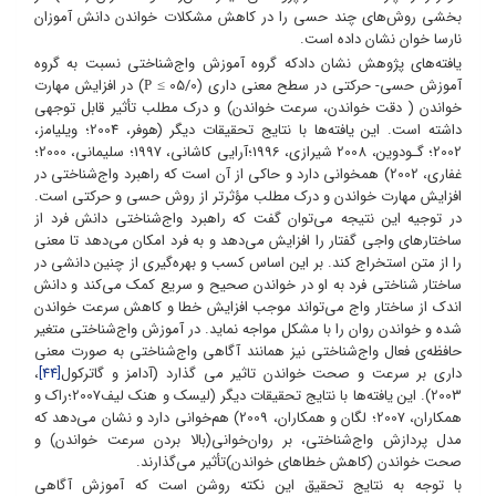
بخشی روش‌های چند حسی را در کاهش مشکلات خواندن دانش آموزان
نارسا خوان نشان داده است.
یافته‌های پژوهش نشان دادکه گروه آموزش واج‌شناختی نسبت به گروه
آموزش حسی- حرکتی در سطح معنی داری (05/0
) در افزایش مهارت
P
≥
خواندن ( دقت خواندن، سرعت خواندن) و درک مطلب تأثیر قابل توجهی
داشته است. این یافته‌ها با نتایج تحقیقات دیگر (ﻫﻮﻓﺮ، 2004؛ وﻳﻠﻴﺎﻣز،
2002؛ ﮔـﻮدوﻳﻦ، 2008 شیرازی، 1996؛آرایی کاشانی، 1997؛ سلیمانی، 2000؛
غفاری، 2002) همخوانی دارد و حاکی از آن است که راهبرد واج‌شناختی در
افزایش مهارت خواندن و درک مطلب مؤثرتر از روش حسی و حرکتی است.
در توجیه این نتیجه می‌توان گفت که راهبرد واج‌شناختی دانش فرد از
ساختارهای واجی گفتار را افزایش می‌دهد و به فرد امکان می‌دهد تا معنی
را از متن استخراج کند. بر این اساس کسب و بهره‌گیری از چنین دانشی در
ساختار شناختی فرد به او در خواندن صحیح و سریع کمک می‌کند و دانش
اندک از ساختار واج می‌تواند موجب افزایش خطا و کاهش سرعت خواندن
شده و خواندن روان را با مشکل مواجه نماید. در آموزش واج‌شناختی متغیر
حافظه‌ی فعال واج‌شناختی نیز همانند آگاهی واج‌شناختی به صورت معنی
داری بر سرعت و صحت خواندن تاثیر می گذارد (آدامز و گاترکول
[44]
،
2003). این یافته‌ها با نتایج تحقیقات دیگر (لیسک و هنک لیف2007؛راک و
همکاران، 2007؛ لگان و همکاران، 2009) هم‌خوانی دارد و نشان می‌دهد که
مدل پردازش واج‌شناختی، بر روان‌خوانی(بالا بردن سرعت خواندن) و
صحت خواندن (کاهش خطاهای خواندن)تأثیر می‌گذارند.
با توجه به نتایج تحقیق این نکته روشن است که آموزش آگاهی