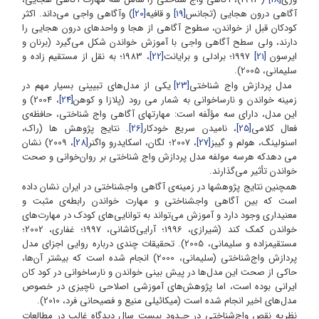
آگاهی درون هجایی (تجانس
[19]
و قافیه
[20]
) وآگاهی واجی می‌داند. اکثر
کودکان قبل از خواندن، سطوح آگاهی از هجا و واحدهای درون هجایی را
دارند، ولی سطح آگاهی واجی با آموزش خواندن شکل می‌گیرد (برنان و
ایرسون
[21]
1997؛ برادلی و برایانت
[22]
، 1983؛ به نقل از مستقیم زاده و
سلیمانی، 2005).
مدل پردازش واج شناختی
[23]
یکی از مدل‌های تبیینی بسیار مهم در
زمینه خواندن و نارساخوانی به شمار می رود (پلازا و کوهن
[24]
، 2004) و
این مدل، دارای سه مؤلّفه است: مهارتهای آگاهی واج شناختی، حافظه‌ی
فعال کلامی
[25]
، نامیدن سریع خودکار
[26]
. نتایج پژوهش ها (راک،
اسنولینگ، هولم و گیبز
[27]
، 2007؛ لگان، اسکایدرو واگنر
[28]
، 2009) نشان
می دهدکه هرسه مولفه مدل پردازش واج شناختی بر روان‌خوانی و صحت
خواندن تأثیر می‌گذارند.
همچنین نتایج پژوهش‏ها در زمینه‌ی آگاهی واج‏شناختی در ایران نشان داده
است که بین آگاهی واج‏شناختی و مهارت خواندن رابطه‌ی مثبت و
معنی‏داری وجود دارد و آموزش می‌تواند به توانایی‌های کودک در مهارت‌های
خواندن کمک کند (شیرازی، 1996؛ آرایی‌کاشانی، 1997؛ غفاری، 2002؛
مستقیم‏زاده و سلیمانی، 2005). تحقیقات چندی درباره روایی اجزای مدل
پردازش واج‌شناختی (سلیمانی، 2000) انجام شده است که بیشتر آن‌ها،
حاکی از صحت این مدل‌ها در پیش بینی خواندن و نارساخوانی در کود کان
ایرانی بوده است، اما پژوهش‌های آموزشی‌ اصلاحی ناچیزی در خصوص
مدل‌های اخیر انجام شده است (میکائیلی منیع و فصیحانی فرد، 2010).
ﻧﻈﺮﻳﻪ نقص واج‌شناختی ﺩﺭ ﺣـﺪﻭﺩ بیست سال دیدگاه غالب در مطالعات