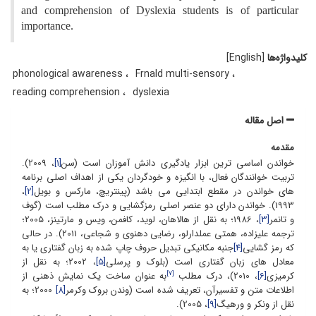
and comprehension of Dyslexia students is of particular
importance.
کلیدواژه‌ها
[English]
phonological awareness
Frnald multi-sensory
reading comprehension
dyslexia
اصل مقاله
مقدمه
خواندن اساسی ترین ابزار یادگیری دانش آموزان است (سن
[1]
، 2009).
تربیت خوانندگان فعال، با انگیزه و خودگردان یکی از اهداف اصلی برنامه
های خواندن در مقطع ابتدایی می باشد (پینتریچ، مارکس و بویل
[2]
،
1993). خواندن دارای دو عنصر اصلی رمزگشایی و درک مطلب است (گوف
و تانمر
[3]
، 1986؛ به نقل از هالاهان، لوید، کافمن، ویس و مارتینز، 2005؛
ترجمه علیزاده، همتی عملدارلو، رضایی دهنوی و شجاعی، 2011). در حالی
که رمز گشایی
[4]
جنبه مکانیکی تبدیل حروف چاپ شده به زبان گفتاری یا به
معادل های زبان گفتاری است (بلوک و پرسلی
[5]
، 2002؛ به نقل از
[7]
کرمیزی
[6]
، 2010)، درک مطلب
به عنوان ساخت یک نمایش ذهنی از
اطلاعات متن و تفسیرآن، تعریف شده است (وندن بروک وکرمر
[8]
2000؛ به
نقل از ونکر و ورهیگ
[9]
، 2005).