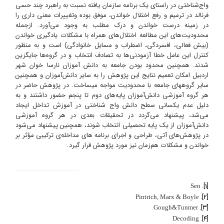
واج‌شناختی در راستای یک برنامه سازمان یافته نسبت به راهبرد چند حسی
فرنالد در ترمیم و رفع اختلال خواندن، موفق بوده وتغییرات معنی داری را
در زمینه درست خواندن و درک مطلب به وجود می‌آورد. ازجمله
محدودیت‌های این مطالعه اختلال‌های همراه با مشکلات یادگیری خواندن
(بیش فعالی، افسردگی، اضطراب و مسایل خانوادگی) است و به منظور
کنترل این عامل خطا آزمودنی‌ها به تصادف انتخاب و در گروه‌ها جایگزین
شدند
همچنین محدود بودن جامعه به دانش آموزان نارسا خوان شهر
.
اردبیل امکان تعمیم نتایج این پژوهش را به سایر دانش‌آموزان و همچنین
سایر گروه‏های جامعه با محدودیت مواجه می‏ساخت. در پژوهش حاضر در
هر گروه آموزشی دانش‌آموزان پایه‌های دوم تا پنجم حضور داشتند و به
دلیل عدم یکسانی سطح دانش واج شناختی در آموزش تداخل ایجاد
می‌شد، پیشنهاد می‌گردد در تحقیقات بعدی در هر گروه آموزشی
دانش‌آموزان از یک پایه تحصیلی انتخاب شوند، همچنین پیشنهاد می‌شود
در پژوهش‌های آتی، طراحی و اجرای برنامه های مداخله‌ی ترکیبی مؤثر بر
خواندن و مشکلات هم‌زمان نیز مورد پژوهش قرار گیرد.
[1]
. Sen
[2]
. Pintrich, Marx & Boyle
[3]
. Gough&Tunmer
[4]
. Decoding