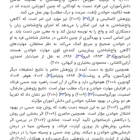
دانش‌آموزان، این افراد نسبت به کودکانی که چنین آموزشی ندیده اند در
همه تکالیف خواندن (دقت، سرعت و درک مطلب) بهتر عمل می کنند.
پژوهش کاسالیس و کل
[37]
(2009) نیز مؤید این امر است که آگاهی
واج‌شناختی به فرد این امکان را می‌دهد که اجزای واج‌شناختی زبان را
دستکاری کند و واج را به نویسه تبدیل کند و به معنی متن دست یابد. بر
این اساس کسب و بهره‌گیری از چنین دانشی در ساختار شناختی فرد به او
در خواندن صحیح و سریع کمک می‌کند
به نظر محققان، مهارت‌های
.
آگاهی واج‌شناختی پیش‌بینی کننده‌ی قوی مهارت خواندن هستند
(استانویچ
[38]
، 1993؛ البرو
[39]
، 1996، به نقل از ضیاءتبار احمدی،
آرایی‌کاشانی ، محمودی بختیاری و کیهانی، 2010).
همچنین نتایج به دست آمده از پژوهش حاضر با نتایج تحقیقات دیگر
(تورگسون، واگنر و روشت
[40]
، 1994؛ ویلیامز
[41]
، 2002؛ هوفر، 2004؛
گودوین، 2008) هم‌خوانی دارد و حاکی از آن است راهبرد چند حسی فرنالد
در افزایش مهارت خواندن و درک مطلب موثر است. نتایج پژوهش مارشال،
اسمیت، بورگرواسمیت
[42]
(2009) و واه
[43]
(2010) نیز نشان داد که تقریباً
هر دو روش در بهبود عملکرد خواندن این دانش آموزان مؤثرند.
کاکایی (2002) نیز به این نتیجه دست یافت که روش چند حسی در بهبود
اختلال خواندن مؤثر است. همچنین حاضری (2006) اثر بخشی این روش
را درکاهش نارساخوانی تأیید کرده است. جنابادی (2007) در بررسی اثر
بخشی روش‌های باز پروری کپارت، فرنالد، و وسیله‌ی سینا در درمان
نارسایی‌های خواندن و دیکته، روش چند حسی و وسیله سینا را در درمان
مؤثرتر از کپارت دانست. در پژوهشی دیگرحسن‌زاده و همکاران (2010) اثر