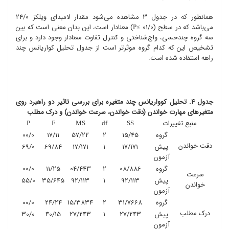
همانطور که در جدول 3 مشاهده می‌شود مقدار لامبدای ویلکز 24/0
می‌باشد که در سطح (01/0
) معنادار است، این بدان معنی است که بین
≥P
سه گروه چندحسی، واج‌شناختی و کنترل تفاوت معنادار وجود دارد و برای
تشخیص این که کدام گروه موثرتر است از جدول تحلیل کواریانس چند
راهه استفاده شده است.
جدول 4. تحلیل کوواریانس چند متغیره برای بررسی تاثیر دو راهبرد روی
متغیرهای مهارت خواندن (دقت خواندن، سرعت خواندن) و درک مطلب
منبع تغییرات
P
F
MS
df
SS
گروه
15/45
2
57/22
17/11
00/0
دقت خواندن
پیش
17/171
1
17/171
69/84
69/0
آزمون
گروه
08/886
2
04/443
11/25
00/0
سرعت
پیش
92/113
1
92/113
35/645
55/0
خواندن
آزمون
گروه
31/7668
2
15/3834
24/24
00/0
درک مطلب
پیش
27/243
1
27/243
40/15
30/0
آزمون