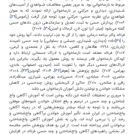
مربوط ﺑﻪ ﻧﺎﺭساﺧﻮﺍﻧﻲ ﺑﻮﺩ. ﺑﻪ ﻣﺮﻭﺭ ﺑﻌﻀﻲ ﻣﻄﺎﻟﻌـﺎﺕ ﺷـﻮﺍﻫﺪﻱ ﺍﺯ آسیب‌های
ﺷـﻨﻴﺪﺍﺭﻱ، ﺩﻳﺪﺍﺭﻱ ﻭ ﺣﺮﮐﺘﻲ ﺑﺮ ﻧﺎﺭﺳﺎﺧﻮﺍﻧﻲ ﺍﺭﺍﺋﻪ ﻧﻤﻮﺩﻧﺪ ﮐﻪ ﺑﻪ ﻋﻨﻮﺍﻥ
ﺷﻮﺍﻫﺪﻱ ﺑﺮﺍﻱ ﻧﻈﺮﻳﻪ ﺣﺴﻲ- ﺣﺮﮐﺘﻲ ﻣﻮﺭﺩ ﺗﻮﺟﻪ ﻗﺮﺍﺭ ﮔﺮﻓﺖ (ﺭﺍﻣﻮﺱ
[29]
،
۲۰۰۶). پردازش حسی به ثبت، تعدیل و سازماندهی درون دادهای حسی
گفته می‌شود (میلر، آنزا لون، لان، کرماک و استن
[30]
، 2007).
فرنالد وکلر برنامه درمانی خود را از کل به جزء ترتیب دادند، آنها روش خود
را
[31]
(دیداری، شنیداری، جنبشی و بساوایی) یا چند حسی نامیدند
vakt
(یاریاری، 1998؛ هالاهان و کافمن، 1988؛ به نقل از محمدی و کرمی،
2007). فرنالد معتقد است نارساخوانی با ادراک جسمانی ارتباط دارد و
کودکان نارساخوان قادر نیستند به روش معمول یاد بگیرند، بنابراین باید
ادراک‌های جسمی دیگر خود را تقویت کنند (حیدری، اصفهانی، عابدی،
بهرامی، 2012). نتایج پژوهش ها (هوفر
[32]
، 2004؛ گودوین
[33]
، 2008؛
حاضری، 2006؛ جنابادی، 2007؛ حسن‌زاده، بهرامی، شیرازی، عبدالله‌زاده،
رافی و صالحی، 2010). حاکی از اثربخشی روش چندحسی در کاهش
مشکلات خواندن و نوشتن دانش آموزان نارساخوان می باشد.
با مروری بر تحقیقات گذشته این نکته روشن است که آموزش آگاهی واج
شناختی و چند حسی در ترمیم و رفع اختلال خواندن شیوه‌های موفقی
می‌باشند و با توجه به اینکه بیشتر پژوهش‌هایی که در زمینه آگاهی
واج‌شناختی در ایران شده، تأثیر آموزش خواندن برآگاهی واج‌شناختی و
رشد آن را بررسی کرده اند، ولی به نقش آموزش آگاهی واج‌شناختی
برخواندن کمتر پرداخته شده است. از این رو هدف پژوهش حاضر مقایسه
اثر بخشی راهبردهای آگاهی واج‌شناختی و چند حسی فرنالد در افزایش