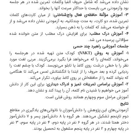
نشان داده می‌شد که شامل حروف الفبا وکلمات تمرین شده در هر جلسه
بود وآزمودنی می بایست با حداکثر سرعت آنها را بخواند.
3- آموزش مؤلّفة حافظه‌ی فعال واج‌شناختی:
از میان کارت‌های کلمات
تمرین شده، دو کارت، به مدت چندثانیه، به آزمودنی نشان داده می‌شد و از
او خواسته می‌شد که کلمات را به ذهن بسپارد
.
4- آموزش درک مطلب:
برای افزایش درک مطلب از متن خوانده شده
سؤالاتی پرسیده می شد.
جلسات آموزشی راهبرد چند حسی
1- آموزش به روش
:
کودک متن تهیه شده در هرجلسه را
(VAKT)
می‌خواند، کلمه‌ای را که می‌خواهد فرا بگیرد برمی‌گزیند. مربی لغت مورد
نظر را با خطی درشت روی کاغذ یا تابلو می‌نویسد. کودک با چشم لغت را
ردیابی کرده و بعد حروف را از ابتدا با انگشتانش لمس می‌کند تا هنگامی
که بتواند کلمه را از حافظه‌اش بر روی کاغذ بیاورد، تکرار می‌کند.
2- آموزش براساس تمرینات تمیز و ادراک دیداری:
برای این کار از دانش
آموز می خواهیم با شنیدن نام کلمه، آن را پیدا کند و نشان دهد.
آموزش مراحل سوم وچهارم همانند روش قبلی است.
نتایج
آزمودنی‌های این پژوهش را دانش‌آموزان با ناتوانی‌های یادگیری در مقاطع
دوم تاپنجم تشکیل می‌دهند. هر گروه با 8 دانش‌آموز پسر و 7 دانش‌آموز
دختر همتا شدند، در هر گروه 6 نفر در پایه دوم، 4 نفر در پایه سوم، 3 نفر
در پایه چهارم و 2 نفر در پایه پنجم مشغول به تحصیل بودند.