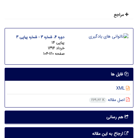
مراجع
دوره 4، شماره 3 - شماره پیاپی 3
پیاپی 14
خرداد 1394
صفحه
104-120
فایل ها
XML
اصل مقاله
269.62 K
هم رسانی
ارجاع به این مقاله