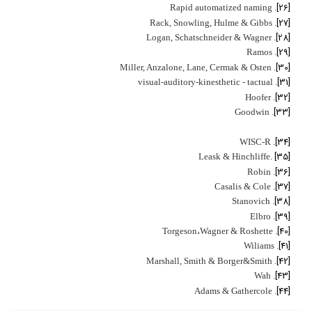
[26]
. Rapid automatized naming
[27]
. Rack, Snowling, Hulme & Gibbs
[28]
. Logan, Schatschneider & Wagner
[29]
. Ramos
[30]
. Miller, Anzalone, Lane, Cermak & Osten
[31]
. visual-auditory-kinesthetic - tactual
[32]
. Hoofer
[33]
. Goodwin
[34]
. WISC-R
[35]
.Leask & Hinchliffe
[36]
. Robin
[37]
. Casalis & Cole
[38]
. Stanovich
[39]
. Elbro
[40]
. Torgeson،Wagner & Roshette
[41]
. Wiliams
[42]
. Marshall, Smith & Borger&Smith
[43]
. Wah
[44]
. Adams & Gathercole