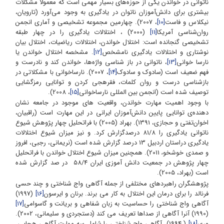
ناتوانی در خواندن یکی از حوزه‌های بسیار مهمی است که معمولاً مشکلات
بیشتری برای دانش‌آموزان ناتوان در یادگیری به وجود می‌آورد (تارویان،
نیکلاس و فاست
[10]
، 2007). چهارمین مجموعه تشخیصی و آماری انجمن
روان‌شناسی آمریکا
[11]
(2000) ، اختلالات یادگیری را در چهار طبقه
تشخیصی گنجانده است: اختلال خواندن، اختلالات ریاضیات، اختلال بیان
نوشتاری و اختلالات یادگیری نامشخص
[12]
. مشخصه اختلال خواندن یا
نارسا خوانی
[13]
، ناتوانی در باز شناسی واژه‌ها، خواندن کند و نادرست و
فهم ضعیف است (سادوک و سادوک
[14]
، 2007). نارساخوانی با مشکلاتی در
بازشناسی درست و روان کلمات، فقرهجی کردن و توانایی رمزگشایی
توصیف شده است (انجمن بین ا‌لمللی نارساخوانی
[15]
، 2008).
با وجود اهمیت مهارت خواندن، واقعیت های موجود در جامعه نشان
دهنده‌ی توانایی پایین دانش‌آموزان ایرانی در این مهارت است (راقبیان،
اخوان‌تفتی و حجازی، 1391). بهراد (2005) با فراتحلیل چهار پژوهش شیوع
ناتوانی یادگیری را 81/8 درصدگزارش کرد. و نیز میزان شیوع اختلالات
یادگیری دراستان اردبیل 13 درصد گزارش شده است (نریمانی، رجبی، افروز
و صمدی خوشخو
2011). همچنین میزان شیوع اختلال خواندن با فراتحلیل
،
چهار پژوهش در جمعیت دانش آموزی ایران 58/4 در صد گزارش شده
است (بهراد، 2005).
پژوهشگران راهبردهای مختلفی از جمله آگاهی واج شناختی و چند حسی
فرنالد را برای درمان این اختلال به کار می برند. برنان و ایرسون
[16]
(1997)
آگاهی واج شناختی را حساسیت به زبان شفاهی و بریانت و گاسوامی
[17]
(1990) آنرا آگاهی از صداها تعریف می کند (دستجردی و سلیمانی، 2002).
وری
[18]
( 1994)، آگاهی واج شناختی را شامل سه مهارت آگاهی هجایی،