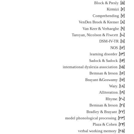
[5]
. Block & Presly
[6]
. Kirmizi
[7]
. Comprehending
[8]
. VenDen Broek & Kremer
[9]
. Van Keer & Verhaeghe
[10]
. Taroyan, Nicolson & Fiwcett
[11]
. DSM-IV-TR
[12]
. NOS
[13]
. learning disorder
[14]
. Sadock & Sadock
[15]
. international dyslexia association
[16]
. Bernnan & Ireson
[17]
. Brayant &Goswamy
[18]
.Wary
[19]
.Alliteration
[20]
.Rhyme
[21]
. Bernnan & Ireson
[22]
. Bradley & Brayant
[23]
. model phonological processing
[24]
. Plaza & Cohen
[25]
. verbal working memory