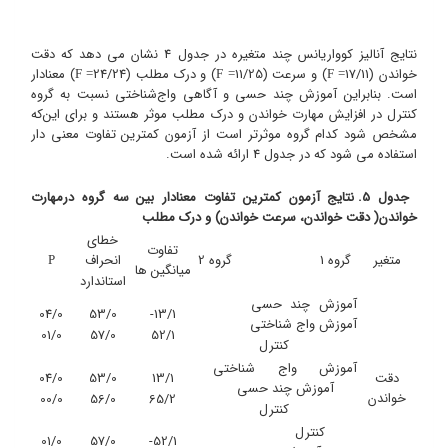
نتایج آنالیز کوواریانس چند متغیره در جدول 4 نشان می دهد که دقت
خواندن (17/11
) و سرعت (11/25
) و درک مطلب (24/24
) معنادار
F
=
F
=
F
=
است. بنابراین آموزش چند حسی و آگاهی واج‌شناختی نسبت به گروه
کنترل در افزایش مهارت خواندن و درک مطلب موثر هستند و برای این‌که
مشخص شود کدام گروه موثرتر است از آزمون کمترین تفاوت معنی دار
استفاده می شود که در جدول 4 ارائه شده است.
جدول 5. نتایج آزمون کمترین تفاوت معنادار بین سه گروه درمهارت
خواندن( دقت خواندن، سرعت خواندن) و درک مطلب
خطای
تفاوت
متغیر
گروه 1 گروه 2
انحراف
P
میانگین ها
استاندارد
آموزش چند حسی
04/0
53/0
13/1-
آموزش واج شناختی
01/0
57/0
52/1
کنترل
آموزش واج شناختی
دقت
13/1
53/0
04/0
آموزش چند حسی
خواندن
00/0
56/0
65/2
کنترل
کنترل
01/0
57/0
52/1-