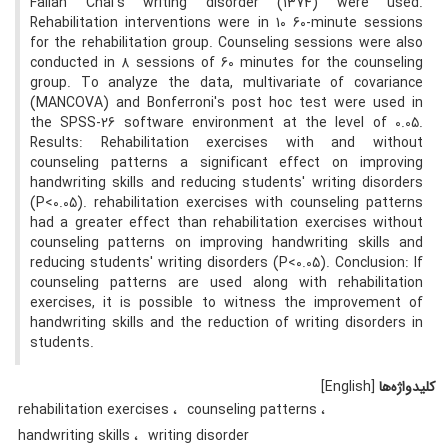
Fallah Chai's writing disorder (1374) were used.
Rehabilitation interventions were in 10 60-minute sessions
for the rehabilitation group. Counseling sessions were also
conducted in 8 sessions of 60 minutes for the counseling
group. To analyze the data, multivariate of covariance
(MANCOVA) and Bonferroni's post hoc test were used in
the SPSS-26 software environment at the level of 0.05.
Results: Rehabilitation exercises with and without
counseling patterns a significant effect on improving
handwriting skills and reducing students' writing disorders
(P<0.05). rehabilitation exercises with counseling patterns
had a greater effect than rehabilitation exercises without
counseling patterns on improving handwriting skills and
reducing students' writing disorders (P<0.05). Conclusion: If
counseling patterns are used along with rehabilitation
exercises, it is possible to witness the improvement of
handwriting skills and the reduction of writing disorders in
students.
کلیدواژه‌ها
[English]
rehabilitation exercises
counseling patterns
handwriting skills
writing disorder