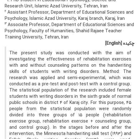
1. PhD student in Educational Psychology, Science and
Research Unit, Islamic Azad University, Tehran, Iran
2
Assistant Professor, Department of Educational Sciences and
Psychology, Islamic Azad University, Karaj branch, Karaj, Iran
3
Associate Professor, Department of Educational Sciences and
Psychology, Faculty of Humanities, Shahid Rajaee Teacher
Training University, Tehran, Iran
چکیده
[English]
The present study was conducted with the aim of
investigating the effectiveness of rehabilitation exercises
with and without counseling patterns on the handwriting
skills of students with writing disorders. Method: The
research was applied and semi-experimental, which was
conducted as a pre-test and post-test with a control group.
The statistical population of the research included female
students with writing disorders in the sixth grade of normal
public schools in district 4 of Karaj city. For this purpose, 45
people from the statistical population were randomly
divided into three groups of 15 people (rehabilitation
exercise group, rehabilitation exercise + counseling group,
and control group). In the stages before and after the
intervention, the Minnesota handwriting skill test (1993) and