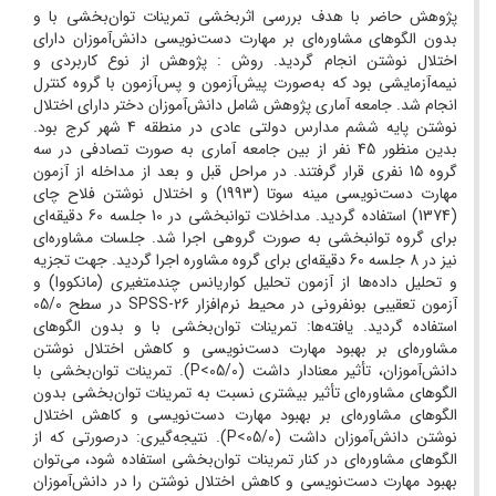
پژوهش حاضر با هدف بررسی اثربخشی تمرینات توان‌بخشی با و
بدون الگوهای مشاوره‌ای بر مهارت دست‌نویسی دانش‌آموزان دارای
اختلال نوشتن انجام گردید. روش : پژوهش از نوع کاربردی و
نیمه‌آزمایشی بود که به‌صورت پیش‌آزمون و پس‌آزمون با گروه کنترل
انجام شد. جامعه آماری پژوهش شامل دانش‌آموزان دختر دارای اختلال
نوشتن پایه ششم مدارس دولتی عادی در منطقه 4 شهر کرج بود.
بدین منظور 45 نفر از بین جامعه آماری به صورت تصادفی در سه
گروه 15 نفری قرار گرفتند. در مراحل قبل و بعد از مداخله از آزمون
مهارت دست‌نویسی مینه سوتا (1993) و اختلال نوشتن فلاح چای
(1374) استفاده گردید. مداخلات توانبخشی در 10 جلسه 60 دقیقه‌ای
برای گروه توانبخشی به صورت گروهی اجرا شد. جلسات مشاوره‌ای
نیز در 8 جلسه 60 دقیقه‌ای برای گروه مشاوره اجرا گردید. جهت تجزیه
و تحلیل داده‌ها از آزمون تحلیل کواریانس چندمتغیری (مانکووا) و
آزمون تعقیبی بونفرونی در محیط نرم‌افزار SPSS-26 در سطح 05/0
استفاده گردید. یافته‌ها: تمرینات توان‌بخشی با و بدون الگوهای
مشاوره‌ای بر بهبود مهارت دست‌نویسی و کاهش اختلال نوشتن
دانش‌آموزان، تأثیر معنادار داشت (05/0>P). تمرینات توان‌بخشی با
الگوهای مشاوره‌ای تأثیر بیشتری نسبت به تمرینات توان‌بخشی بدون
الگوهای مشاوره‌ای بر بهبود مهارت دست‌نویسی و کاهش اختلال
نوشتن دانش‌آموزان داشت (05/0>P). نتیجه‌گیری:‌ درصورتی که از
الگوهای مشاوره‌ای در کنار تمرینات توان‌بخشی استفاده شود، می‌توان
بهبود مهارت دست‌نویسی و کاهش اختلال نوشتن را در دانش‌آموزان