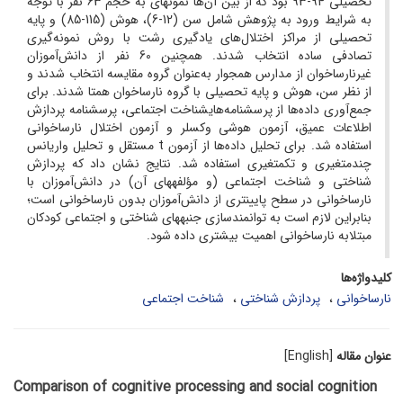
تحصیلی 94-93 بود که از بین آن‌ها نمونه­ای به حجم 63 نفر با توجه
به شرایط ورود به پژوهش شامل سن (12-6)، هوش (115-85) و پایه
تحصیلی از مراکز اختلال‌های یادگیری رشت با روش نمونه‌گیری
تصادفی ساده انتخاب شدند. همچنین 60 نفر از دانش‌آموزان
غیر‌نارساخوان از مدارس همجوار به‌عنوان گروه مقایسه انتخاب شدند و
از نظر سن، هوش و پایه تحصیلی با گروه نارساخوان همتا شدند. برای
جمع‌آوری داده‌ها از پرسشنامه‌‌‌هایشناخت اجتماعی، پرسشنامه پردازش
اطلاعات عمیق، آزمون هوشی وکسلر و آزمون اختلال نارساخوانی
استفاده شد. برای تحلیل داده‌ها از آزمون t مستقل و تحلیل واریانس
چند‌متغیری و تک­متغیری استفاده شد. نتایج نشان داد که پردازش
شناختی و شناخت اجتماعی (و مؤلفه­های آن) در دانش‌آموزان با
نارساخوانی در سطح پایین­تری از دانش‌آموزان بدون نارساخوانی است؛
بنابراین لازم است به توانمندسازی جنبه­های شناختی و اجتماعی کودکان
مبتلابه نارساخوانی اهمیت بیشتری داده شود.
کلیدواژه‌ها
نارسا‌خوانی
پردازش شناختی
شناخت اجتماعی
عنوان مقاله
[English]
Comparison of cognitive processing and social cognition