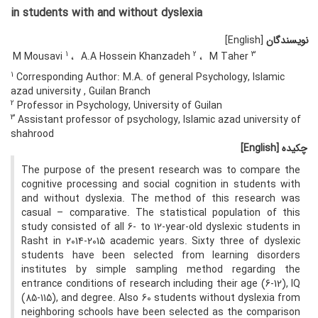
in students with and without dyslexia
نویسندگان
[English]
1
2
3
M Mousavi
A.A Hossein Khanzadeh
M Taher
1
Corresponding Author: M.A. of general Psychology, Islamic
azad university , Guilan Branch
2
Professor in Psychology, University of Guilan
3
Assistant professor of psychology, Islamic azad university of
shahrood
چکیده
[English]
The purpose of the present research was to compare the
cognitive processing and social cognition in students with
and without dyslexia. The method of this research was
casual – comparative. The statistical population of this
study consisted of all 6- to 12-year-old dyslexic students in
Rasht in 2014-2015 academic years. Sixty three of dyslexic
students have been selected from learning disorders
institutes by simple sampling method regarding the
entrance conditions of research including their age (6-12), IQ
(85-115), and degree. Also 60 students without dyslexia from
neighboring schools have been selected as the comparison