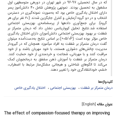
که در سال تحصیلی 97-96 در شهر تهران در دوره­ی متوسطه­ی اول
مشغول به تحصیل بودند. نمونه­ی پژوهش شامل 40 دانش‌آموز پسر
دارای اختلال یادگیری خاص بود که به‌صورت نمونه‌گیری در دسترس
انتخاب و در دو گروه آزمایش و کنترل جایگزین شدند (20 نفر برای هر
گروه). برای جمع‌آوری داده­ها از پرسشنامه‌­ی بهزیستی اجتماعی
استفاده شد.نتایج تحلیل کوواریانس نشان داد که درمان متمرکز بر
شفقت بر بهبود بهزیستی اجتماعی دانش‌آموزان دارای اختلال یادگیری
خاص مؤثر بوده است (05/0P<).بر اساس نتایج به‌دست‌آمده می­توان
گفت درمان متمرکز بر شفقت به افراد می­آموزد همچنان که در گیرودار
مدیریت چالش‌های دشواری هستند، با خود مهربان باشند و از خود
مراقبت کنند و با مهربانی، شجاعت و خردمندی از خود حمایت کنند.
درمان متمرکز بر شفقت با آموزش ذهن مشفق به درمانجویان کمک
می‌کند تا الگوهای شناختی و هیجانی مشکل‌ساز مرتبط با اضطراب،
خشم، خودانتقادگری خود را تغییر دهند.
کلیدواژه‌ها
درمان متمرکز بر شفقت
بهزیستی اجتماعی
اختلال یادگیری خاص
عنوان مقاله
[English]
The effect of compassion-focused therapy on improving