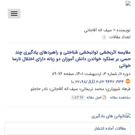
Toggle
vigation
نویسنده =
سیف اله آقاجانی
تعداد مقالات:
1
مقایسه اثربخشی توانبخشی شناختی و راهبردهای یادگیری چند
حسی بر عملکرد خواندن دانش آموزان دو زبانه دارای اختلال نارسا
خوانی
دوره 11، شماره 3، اردیبهشت 1401، صفحه
76-89
10.22098/JLD.2022.9442.1944
فرهاد شیویاری؛ محمد نریمانی؛ سیف اله آقاجانی؛ نادر حاجلو
مشاهده مقاله
اصل مقاله
1.53 M
مقالات آماده انتشار