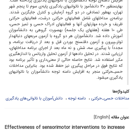
افزایش دامنه‌ی توجه دانش­آموزان با ناتوانی­های یادگیری پرداخته است.
به­این­منظور 30 دانش­آموز با ناتوانی­های یادگیری پایه‌ی سوم تا پنجم شهر
تهران، به­طور تصادفی در دو گروه آزمایش و کنترل جایگزین شدند.
برنامه‌ی مداخله­ای شامل فعالیت­های حرکتی درشت، فعالیت­های حرکتی
ظریف و خرده مهارت­های آن­ها و فعالیت­های ادراک حسی و تمیز حسی،
طی 10 هفته (هفته­ای یک جلسه) به­صورت گروهی به دانش­آموزان
آموزش داده شد. دانش­آموزان هر دو گروه با آزمون مربع­های دنباله­دار
تولزـ­پیرون و آزمون دقت­سنج بوردن قبل و بعد از دریافت برنامه، و
مجدداً با پیگیری سه، شش و نه ماه بعد از اجرای برنامه مداخله­ای،
ارزیابی شدند. در تحلیل داده­ها از آزمون تحلیل واریانس با اندازه­گیری
مکرر استفاده شد. نتایج حاصله حاکی از معنی‌داری و تأثیر برنامه بود
که نتایج فوق در مراحل پیگیری نیز حفظ شده بود. بنابراین مداخلات
حسی­ـ­حرکتی منجر به افزایش دامنه توجه دانش­آموزان با ناتوانی­های
یادگیری می­شود.
کلیدواژه‌ها
مداخلات حسی‌ـ‌حرکتی
دامنه توجه
دانش‌آموزان با ناتوانی‌های یادگیری
عنوان مقاله
[English]
Effectiveness of sensorimotor interventions to increase