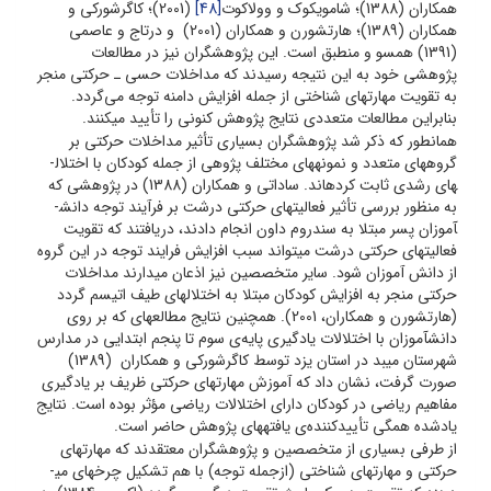
همکاران (1388)؛ شام­وی­کوک و وولاکوت
[48]
(2001)؛ کاگرشورکی و
همکاران (1389)؛ هارتشورن و همکاران (2001) و درتاج و عاصمی
(1391) همسو و منطبق است. این پژوهشگران نیز در مطالعات
پژوهشی خود به این نتیجه رسیدند که مداخلات حسی ـ حرکتی منجر
به تقویت مهارت­های شناختی از جمله افزایش دامنه توجه می‌گردد.
بنابراین مطالعات متعددی نتایج پژوهش کنونی را تأیید می­کنند.
همان­طور که ذکر شد پژوهشگران بسیاری تأثیر مداخلات حرکتی بر
گروه­های متعدد و نمونه­های مختلف پژوهی از جمله کودکان با اختلال­
های رشدی ثابت کرده­اند. ساداتی و همکاران (1388) در پژوهشی که
به منظور بررسی تأثیر فعالیت­های حرکتی درشت بر فرآیند توجه دانش­
آموزان پسر مبتلا به سندروم داون انجام دادند، دریافتند که تقویت
فعالیت­های حرکتی درشت می­تواند سبب افزایش فرایند توجه در این گروه
از دانش آموزان شود. سایر متخصصین نیز اذعان می­دارند مداخلات
حرکتی منجر به افزایش کودکان مبتلا به اختلال­های طیف اتیسم گردد
(هارتشورن و همکاران، 2001). همچنین نتایج مطالعه­ای که بر روی
دانش­آموزان با اختلالات یادگیری پایه‌ی سوم تا پنجم ابتدایی در مدارس
شهرستان میبد در استان یزد توسط کاگرشورکی و همکاران (1389)
صورت گرفت، نشان داد که آموزش مهارت­های حرکتی ظریف بر یادگیری
مفاهیم ریاضی در کودکان دارای اختلالات ریاضی مؤثر بوده است. نتایج
یادشده همگی تأییدکننده‌ی یافته­های پژوهش حاضر است.
از طرفی بسیاری از متخصصین و پژوهشگران معتقدند که مهارت­های
حرکتی و مهارت­های شناختی (ازجمله توجه) با هم تشکیل چرخه­ای می­