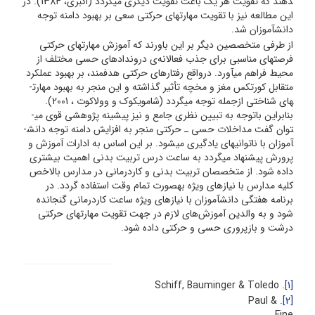
دهند که تقویت هر یک باعث تقویت دیگری می­گردد (اکبری، 1384). در
این مطالعه نیز با تقویت مهارت­های حرکتی سعی بر بهبود دامنه توجه
دانش­آموزان شد.
از طرفی متخصصین دیگر بر این باورند که آموزش مهارت­های حرکتی
فرصت­های مناسبی برای جذب فعالانه‌ی دروندادهای حسی مختلف از
محیط فراهم می­آورد. درواقع رفتارهای حرکتی هدفمند، بر بهبود عملکرد
متقابل کورتکس مغز و مخچه تأثیر گذاشته و این منجر به بهبود مهارت­
های شناختی ازجمله توجه می­گردد (شام­وی­کوک و وولاکوت ، 2001).
بنابراین باتوجه به تبیین نظری جامع و نیز پیشینه پژوهشی قوی می­
توان گفت مداخلات حسی ـ حرکتی منجر به افزایش دامنه توجه دانش­
آموزان با ناتوانی­های یادگیری می­شود. بر این اساس به ادارات آموزش و
پرورش پیشنهاد می­گردد به ساعت درس تربیت بدنی اهمیت بیشتری
داده شود. از متخصصان تربیت بدنی و کاردرمانی در مدارس بالاخص
کلیه مدارس با نیازهای ویژه به­صورت تمام وقت استفاده گردد. در
برنامه هفتگی دانش­آموزان با نیازهای ویژه ساعت کاردرمانی گنجانده
شود و به والدین آموزش‌های لازم در جهت تقویت مهارت­های حرکتی
درشت و بازپروری حسی و حرکتی داده شود.
. Schiff, Bauminger & Toledo
[1]
. Paul &
[2]
Fine