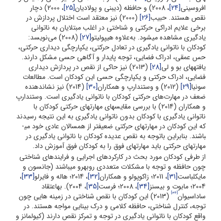
افروسینی
[24]
، 2008) و حافظه (دی­بنی و پولادیان
[25]
، 2000) دچار
نقص هستند. حبیب
[26]
(2000) نیز معتقد است اختلال پردازش در
برخی علایم ادراکی حرکتی و شناختی در اغلب مبتلایان به ناتوانی
یادگیری مشاهده می­شود. به‌علاوه هیپولیتو
[27]
(2008) می‌نویسد:
کودکان با ناتوانی یادگیری در تعادل حرکتی، یکپارچگی دیداری حرکتی،
حس عمقی، ادراک فضایی، توجه پایدار و آگاهی حسی مشکل دارند.
یافته­های بو و لی
[28]
(2013) نیز حاکی از نقص در پردازش دیداری
فضایی، ادراک حرکتی و یکپارچگی حسی این کودکان است. مطالعات
سونیا
[29]
(2012) و وستندارپ و همکاران
[30]
(2014) نیز نشان­دهنده
ضعف در مهارت‌های حرکتی کودکان با ناتوانی یادگیری است. وستندارپ
و همکاران (2014) با بررسی مقایسه­ای مهارت­های حرکتی کودکان با
ناتوانی یادگیری با کودکان بدون ناتوانی یادگیری به این نتیجه رسیدند
که این کودکان در مهارت­های حرکتی ضعیف­تر از همسالان عادی خود می­
باشند. بنابراین باتوجه به نقص عدیده کودکان با ناتوانی یادگیری در
مهارت­های حرکتی باید مهارت­های فوق را به کودکان فوق آموزش داد.
از طرفی کودکان مورد بحث در کارکردهای اجرایی و فرایندهای شناختی
چون حافظه و توجه با مشکلات متعددی روبه­رو می­باشند (جانسون و
مایکل­باست
[31]
، 2011؛ زاکوپولو و همکاران
[32]
، 2014؛ هاله و فایرلو
[33]
،
2004؛ مابوت و بیسنز
[34]
، 2008؛ فرست
[35]
، 2004). به­اعتقاد
[36]
ساداسیوان
(2013) این کودکان با نقص شناختی در زمینه هایی چون
توجه، کنترل شناختی، حافظه کلامی و درک بینایی مواجه هستند. در
واقع کودکان با ناتوانی یادگیری در توجه و تمرکز نقص دارند (کیولمانز و