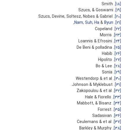
. Smith
[18]
. Szucs, & Goswami
[19]
. Szucs, Devine, Soltesz, Nobes & Gabriel
[20]
,
Nam
,
Suh
,
Ha
&
Byun
.
[21]
. Copeland
[22]
. Morris
[23]
. Loannis & Efrosini
[24]
. De Beni & polladina
[25]
. Habib
[26]
. Hipolito
[27]
. Bo & Lee
[28]
. Sonia
[29]
. Westendorp & et al
[30]
. Johnson & Myklebust.
[31]
. Zakopoulou & et al
[32]
. Hale & Fiorello
[33]
. Mabbott, & Bisanz
[34]
. Forrest
[35]
. Sadasivan
[36]
. Ceulemans & et al
[37]
. Barkley & Murphy
[38]