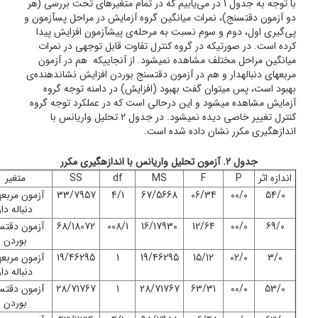
با توجه به جدول 1 در می‌یابیم که در تمام متغیرهای تحت بررسی (هر
دو آزمون دقت­سنج)، نمرات میانگین گروه آزمایش در مراحل پس­آزمون و
پی‌گیری اول، دوم و سوم نسبت به مرحله‌ی پیش­آزمون افزایش پیدا
کرده است. در صورتی­که در گروه کنترل تفاوت قابل توجهی در نمرات
میانگین مراحل مختلف مشاهده نمی­شود. از آنجایی­که هم در آزمون
مربع­های دنباله­دار و هم در آزمون دقت­سنج بوردن افزایش نشان­دهنده‌ی
بهبود است، پس می­توان گفت بهبود (افزایش) در دامنه توجه گروه
آزمایش مشاهده می­شود و این درحالی است که در عملکرد توجه گروه
کنترل تغییر خاصی دیده نمی­شود. در جدول 2 تحلیل واریانس با
اندازه­گیری مکرر نشان داده شده است.
جدول 2. آزمون تحلیل واریانس با اندازه­گیری مکرر
اندازه اثر
P
F
MS
df
SS
متغیر
54/0
00/0
06/34
67/5668
4/1
33/7957
آزمون مربع­
دنباله دار
69/0
00/0
12/64
16/17930
008/1
68/18072
آزمون دقت­
بوردن
3/0
02/0
15/12
19/46295
1
19/46295
آزمون مربع­
دنباله دار
53/0
00/0
63/31
28/71767
1
28/71767
آزمون دقت­
بوردن