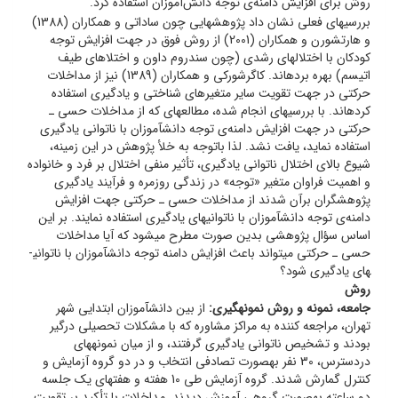
روش برای افزایش دامنه‌ی توجه دانش‌آموزان استفاده کرد.
بررسی­های فعلی نشان داد پژوهش­هایی چون ساداتی و همکاران (1388)
و هارتشورن و همکاران (2001) از روش فوق در جهت افزایش توجه
کودکان با اختلال­های رشدی (چون سندروم داون و اختلا­های طیف
اتیسم) بهره برده­اند. کاگرشورکی و همکاران (1389) نیز از مداخلات
حرکتی در جهت تقویت سایر متغیرهای شناختی و یادگیری استفاده
کرده­اند. با بررسی­های انجام شده، مطالعه­ای که از مداخلات حسی ـ
حرکتی در جهت افزایش دامنه‌ی توجه دانش­آموزان با ناتوانی یادگیری
استفاده نماید، یافت نشد. لذا باتوجه به خلأ پژوهش در این زمینه،
شیوع بالای اختلال ناتوانی یادگیری، تأثیر منفی اختلال بر فرد و خانواده
و اهمیت فراوان متغیر «توجه» در زندگی روزمره و فرآیند یادگیری
پژوهشگران برآن شدند از مداخلات حسی ـ حرکتی جهت افزایش
دامنه‌ی توجه دانش­آموزان با ناتوانی­های یادگیری استفاده نمایند. بر این
اساس سؤال پژوهشی بدین صورت مطرح می­شود که آیا مداخلات
حسی ـ حرکتی می­تواند باعث افزایش دامنه توجه دانش­آموزان با ناتوانی­
های یادگیری شود؟
روش
جامعه، نمونه و روش نمونه­گیری:
از بین دانش­آموزان ابتدایی شهر
تهران، مراجعه کننده به مراکز مشاوره که با مشکلات تحصیلی درگیر
بودند و تشخیص ناتوانی یادگیری گرفتند، و از میان نمونه­های
دردسترس، 30 نفر به­صورت تصادفی انتخاب و در دو گروه آزمایش و
کنترل گمارش شدند. گروه آزمایش طی 10 هفته و هفته­ای یک جلسه
دو ساعته به­صورت گروهی آموزش دیدند. مداخلات با تأکید بر تقویت