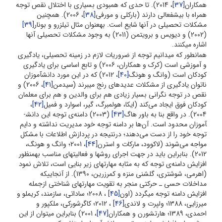
همکاران
[37]
، 2014). تا حدی که همبودی بسیاری با اختلال نقص توجه
همراه با بیش­فعالی دارند (بارکلی و مورفی
[38]
، 2006). همچنین
مشکلات تحصیلی در آن­ها شایع است. به­عنوان مثال تیلزرو و بونار
[39]
(2002) و دیویس و برویتمن (2011) به وجود مشکلات تحصیلی آن­ها
اشاره می­کنند.
همان­طور که می­دانیم توجه از ضروریات لازم در زمینه تحصیلی، یادگیری
و آموزشی است (کرک و همکاران، 2006) و تابع اساسی برای یادگیری
کودکان است (وانگ و هونگ
[40]
، 2012) که در این مورد دانش­آموزان
ناتوان یادگیری از مشکلات عدیده­ای رنج می­برند (سیدمن
[41]
، 2006) و
نقص در توجه نگرانی بسیار زیادی هم برای والدین و هم برای معلمان
کودکان فوق ایجاد می‌کند (ایکا، هولمبرگ، گیر، اسوارد و فمیل
[42]
،
2004). در واقع بنا به باور هاگ
[43]
(2003) دامنه‌ی توجه این دانش­
آموزان محدود است. آن‌ها بر دامنه توجه خود مدیریت نداشته و دایم
توجه خود را از دست می‌دهند؛ درنتیجه در پردازش اطلاعات با مشکل
مواجه می‌شوند (لاکوود، مارکات و استرن
[44]
، 2001؛ وانگ و هونگ،
2012). بنابراین باید در جهت اجرای روش­ها و فعالیت­های مناسب به­منظور
افزایش دامنه‌ی توجه که به مثابه مهارت­های زیر بنایی است، تلاش نمود
(اهرمی، شوشتری، گلشنی منزه و کمرزرین، 1390). از آنجایی­که
مداخلات حسی ـ حرکتی منجر به تقویت مهارت­های شناختی ازجمله
افزایش دامنه توجه می­گردد (اون
[45]
، 2008؛ ساداتی، سازمند، کریملو و
میرزایی، 1388؛ ولپرت و لاندی
[46]
، 2012؛ کاگرشورکی، ملک­پور و
احمدی، 1389؛ هارتشورن و همکاران
[47]
، 2001) بنابراین می­توان از این