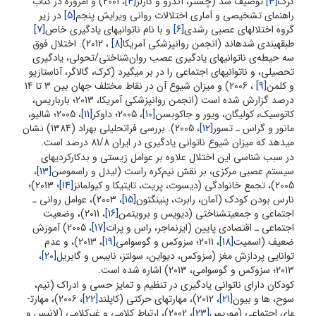
کرک
[3]
توصیف شد (چستر، آندرو و کارلز
[4]
، 2001) و امروزه در کتاب
راهنمای تشخیصی و آماری اختلالات روانی ویرایش پنجم
[5]
در زیر
گروه اختلال­های عصبی رشدی
[6]
و با نام ناتوانی­های یادگیری خاص
[7]
طبقه­بندی شده­اند (انجمن روانپزشکی آمریکا
[8]
، 2012). اختلال فوق
سه حیطه‌ی ناتوانی­های یادگیری عصب روان‌شناختی/تحولی، یادگیری
تحصیلی، و ناتوانی­های اجتماعی را در بر می­گیرد (کرک، گالاگر، آناستازیو
و کلمن
[9]
، 2006) و میزان شیوع آن در نقاط مختلف جهان بین 3 تا 14
درصد گزارش شده است (انجمن روانپزشکی آمریکا، 2013؛ بارباریس،
کاتوسیک، کولیگان، ویور و جاکوبسن
[10]
، 2005؛ داوکر
[11]
، 2005؛ شالیو،
مانور و گراس ـ تسور
[12]
، 2005). بررسی فراتحلیلی بهراد (1384) نشان
می­دهد که میزان شیوع ناتوانی یادگیری در ایران 81/8 درصد است.
در سبب شناسی این اختلال علاوه بر عوامل زیستی و بدکارکردی­های
سیستم عصبی مرکزی، بر نقش نیم‌کره راست (لیدل و راسموسن
[13]
،
2005)، تجمع خانوادگی (دیسوت، پریت، تایتیکا و کیولمانز
[14]
؛ 2013)؛
نارس بودن کودک (آمان، رابرت، پنینگتون
[15]
، 2003)، عوامل روانی ـ
اجتماعی و جمعیت­شناختی (دیویس و برویتمن
[16]
، 2011)، وضعیت
اجتماعی ـ اقتصادی پایین (ایزنماجر، راس و پرات
[17]
، 2005) آموزش
ضعیف (اسمیت
[18]
، 2011؛ سزوکس و گوسوامی
[19]
، 2013)، و عدم
توانایی پردازش مغز (سزوکس، دیواین، سولتز، نابیس و گابریل
[20]
،
2013؛ سزوکس و گوسوامی، 2013) اشاره شده است.
کودکان دارای ناتوانی یادگیری در تنظیم و تمایز حسی و ادراک (نیم،
سوح، ها و بیون
[21]
، 2012)، مهارت­های حرکتی (کاپلند
[22]
، 2006)، مهارت­
های اجتماعی (موریس
[23]
، 2002)، ارتباط کلامی و غیرکلامی (لانیس و