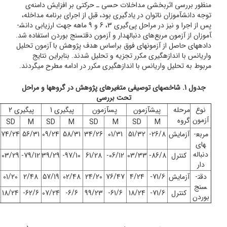
منظور بررسی اثربخشی مداخلات حسی ـ حرکتی بر افزایش دامنه‌ی
توجه دانش­آموزان ناتوان­ در یادگیری بود، قبل از اجرای برنامه مداخله،
پس از اجرا و نیز در مراحل پی‌گیری 3، 6 و 9 ماهه جهت ارزیابی دانش­
آموزان از آزمون مربع‌های دنباله­دار و آزمون دقت­سنج بوردن استفاده شد.
داده­های حاصل از آزمون­های فوق براساس هدف پژوهش با آزمون تحلیل
واریانس با اندازه­گیری مکرر تجزیه و تحلیل شدند. بنابراین نتایج
مربوط به تحلیل واریانس با اندازه­گیری مکرر در ادامه مطرح می­گردند.
جدول 1. شاخص­های توصیفی متغیرهای پژوهش در گروه­ها و مراحل
تحت بررسی
نوع
مرحله
پیش­آزمون
پس­آزمون
پیگیری 1
پیگیری 2
آزمون
گروه
SD
M
SD
M
SD
M
SD
M
مربع­
آزمایش
26/8-
51/32
01/31
34/26
58/31
09/24
56/31
74/24
های
دنباله
کنترل
86/8-
03/33
06/12-
61/28
97/10-
39/29
79/12-
03/29
دار
دقت­
آزمایش
71/6-
4/24
76/47
24/20
02/48
57/19
2/48
01/20
سنج
کنترل
71/6-
18/24
61/6-
99/23
6/6-
07/24
62/6-
18/24
بوردن