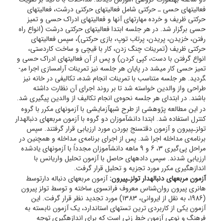
فعالیت­های حسی ـ حرکتی شامل فعالیت­های حرکتی درشت، فعالیت­های
حرکتی ظریف و خرده مهارت­های آن­ها و فعالیت­های ادراک حسی و تمیز
حسی برگزار شد. در هر جلسه ابتدا فعالیت­های حرکتی درشت (انواع راه
رفتن، خزیدن، پریدن، پرتاب توپ، بازی حرکتی)، سپس فعالیت­های
حرکتی ظریف (تمرینات چنگ زدن، کار با قیچی و ساخت کاردستی،
انواع گرفتن با دست، کپی کردن) و پس از آن فعالیت­های ادراک حسی و
تمیز حسی کار می­شد در پایان هر جلسه نیز تمرینات آرام­سازی اجرا می­
گردید. هر جلسه متناسب با تمرینات انجام شده، تکالیفی در خانه نیز
طراحی واز والدین خواسته شد تا بر روند اجرای آن نظارت داشته
باشند. در ابتدای هر جلسه نحوه‌ی انجام تکالیف از والدین پیگیری شد.
در این مطالعه پژوهشی از طرح شبه­آزمایشی با آزمون­های مکرر با گروه
کنترل استفاده شد. ابتدا دانش­آموزان دو گروه با آزمون مربع­های دنباله­دار
تولزـ­پیرون و آزمون دقت­سنج بوردن مورد ارزیابی قرار گرفتند. سپس
برنامه‌ی مداخله اجرا شد. پس از اجرای برنامه‌ی مداخله و همچنین در
مراحل پی‌گیری 3، 6 و 9 ماهه دانش­آموزان مجدداً با آزمون­های یادشده
ارزیابی شدند. سپس داده­های حاصل با آزمون تحلیل واریانس با
اندازه­گیری مکرر مورد تجزیه و تحلیل قرار گرفت.
آزمون مربع­های دنباله­دار تولزـ­پیرون:
آزمون مربع­های دنباله دارتوسط
هانری پیرون روان‌شناس معروف فرانسوی ساخته و توسط تولز پیرون
(1986، به نقل از ایروانی، 1383) مورد تجدید نظر قرار گرفت. این
آزمون یکی از کاربردی ترین تست­های استاندارد، یک آزمون نابسته به
فرهنگ و نوعی آزمون خط زنی است که برای اندازه­گیری توجه