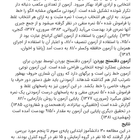
انتخابی و ارادی افراد به­کار می­رود. آزمون از تعدادی مکعب دنباله دار
تکرار شونده تشکیل شده است. آزمودنی مکعب­های مشابه الگو را خط
می­زند. به ازای هر انتخاب درست 1 نمره مثبت و به ازای هر انتخاب غلط
یا فراموش شده 5/0 نمره منفی در نظر گرفته می­شود و از جمع جبری
آن­ها نمره‌ی فرد به­دست می‌آید (ایروانی، 1383؛ سروری، 1377؛ گنجی،
1392). پایایی آزمون با استفاده از آزمون آلفای کرانباخ عبارت بود از
75/0، با استفاده از آزمون تنصیف 81/0، و اعتبار آن با استفاده از اجرای
همزمان با آزمون حافظه وکسلر 81/0 به دست آمد (پاشا و اخوان،
1389).
آزمون دقت­سنج بوردن:
آزمون دقت­سنج بوردن توسط بوردن برای
سنجش عملکرد توجه انتخابی طراحی شده است. این آزمون نوعی
آزمون خط زنی است و برگه­ای دارد که روی آن شماری حروف به­طور
نامرتب کنار هم گذاشته شده­اند. آزمودنی باید طبق دستور دور حرف یا
حروف خاصی را خط بکشد. در این آزمون نیز به پاسخ­های غلط و
فراموش شده 5/0 نمره‌ی منفی و به پاسخ­های درست آزمودنی یک نمره
تعلق می­گیرد (سروری، 1377). پایایی آزمون با روش بازآزمایی 82/0
گزارش شده است (خلف­بیگی، بیان­زاده، زاده­محمدی و شفارودی، 1385).
در تحقیق دیگری پایایی این آزمون به مقدار 915/0 به­دست آمده است
(مهشیدی، 1381).
نتایج
در این مطالعه 30 دانش­آموز ابتدایی پایه‌ی سوم تا پنجم مورد بررسی
قرار گرفتند که 15 نفر در گروه آزمایش و 15 نفر در گروه کنترل بودند. به