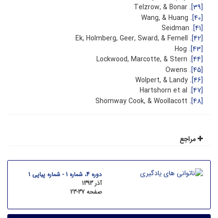
. Telzrow, & Bonar
[39]
. Wang, & Huang
[40]
. Seidman
[41]
. Ek, Holmberg, Geer, Sward, & Femell
[42]
. Hog
[43]
. Lockwood, Marcotte, & Stern
[44]
. Owens
[45]
. Wolpert, & Landy
[46]
. Hartshorn et al
[47]
. Shomway Cook, & Woollacott
[48]
مراجع
دوره 4، شماره 1 - شماره پیاپی 1
آذر 1393
صفحه
23-37