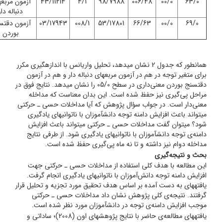
63/0
00/0
006/48
98/7988
4/1
43/11214
آزمون مربع­
دنباله دار
69/0
00/0
66/63
53/17801
008/1
03/17943
آزمون دقت­
بوردن
همان­طور که جدول 2 نشان می­دهد،‌ تحلیل واریانس با اندازه­گیری مکرر
برای متغیر توجه در هم در آزمون مربع­های دنباله دار و هم در آزمون
دقت­سنج بوردن معنی‌داری در سطح 05/0 را نشان می­دهد. نتایج فوق در
مراحل پی‌گیری نیز حفظ شده است. این بدان معناست که مداخله
معنی‌دار است. در جواب سؤال پژوهش که آیا مداخلات حسی ـ حرکتی
می­تواند باعث افزایش دامنه توجه دانش­آموزان با ناتوانی­های یادگیری
شود؟ می­توان گفت مداخلات حسی ـ حرکتی می­تواند باعث افزایش
دامنه‌ی توجه دانش­آموزان با ناتوانی­های یادگیری شود. از طرفی نتایج
مداخله دوام نیز داشته و تا نه ماه پی‌گیری حفظ شده است.
بحث و نتیجه‌گیری
این مطالعه با هدف کلی استفاده از مداخلات حسی ـ حرکتی جهت
افزایش دامنه توجه دانش‌آموزان با ناتوانی­های یادگیری انجام گرفت.
یافته­های به دست آمده بر اساس هدف تحقیق مورد تجزیه و تحلیل قرار
گرفتند. نتیجه‌ی کلی پژوهش نشان داد مداخلات حسی ـ حرکتی
موجب افزایش دامنه‌ی توجه در دانش­آموزان مورد نظر شده است.
یافته­های مطالعه‌ی حاضر با نتایج پژوهش­های اون (2008)؛ ساداتی و