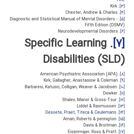
. Kirk
[3]
. Chester, Andrew & Charles
[4]
. Diagnostic and Statistical Manual of Mental Disorders -
[5]
Fifth Edition (DSMV)
. Neurodevelopmental Disorders
[6]
. Specific Learning
[7]
Disabilities (SLD)
. American Psychiatric Association (APA)
[8]
. Kirk, Gallagher, Anastasiow & Coleman
[9]
. Barbaresi, Katusic, Colligan, Weaver & Jacobsen
[10]
. Dowker
[11]
. Shalev, Manor & Gross-Tsur
[12]
. Liddel & Rasmussen
[13]
Desoete
,
Praet
,
Titeca
&
Ceulemans
.
[14]
. Aman, Roberts & pennigton
[15]
. Davis & Broitman
[16]
. Eisenmajer, Ross & Pratt
[17]