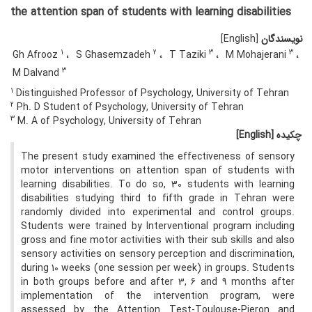
the attention span of students with learning disabilities
نویسندگان
[English]
1
2
3
3
Gh Afrooz
S Ghasemzadeh
T Taziki
M Mohajerani
3
M Dalvand
1
Distinguished Professor of Psychology, University of Tehran
2
Ph. D Student of Psychology, University of Tehran
3
M. A of Psychology, University of Tehran
چکیده
[English]
The present study examined the effectiveness of sensory
motor interventions on attention span of students with
learning disabilities. To do so, 30 students with learning
disabilities studying third to fifth grade in Tehran were
randomly divided into experimental and control groups.
Students were trained by Interventional program including
gross and fine motor activities with their sub skills and also
sensory activities on sensory perception and discrimination,
during 10 weeks (one session per week) in groups. Students
in both groups before and after 3, 6 and 9 months after
implementation of the intervention program, were
assessed by the Attention Test-Toulouse-Pieron and