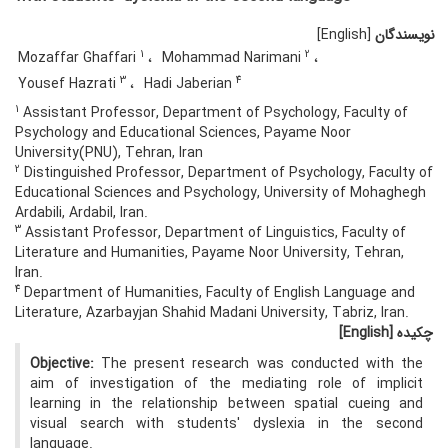
نویسندگان
[English]
1
2
Mozaffar Ghaffari
Mohammad Narimani
3
4
Yousef Hazrati
Hadi Jaberian
1
Assistant Professor, Department of Psychology, Faculty of
Psychology and Educational Sciences, Payame Noor
University(PNU), Tehran, Iran
2
Distinguished Professor, Department of Psychology, Faculty of
Educational Sciences and Psychology, University of Mohaghegh
Ardabili, Ardabil, Iran.
3
Assistant Professor, Department of Linguistics, Faculty of
Literature and Humanities, Payame Noor University, Tehran,
Iran.
4
Department of Humanities, Faculty of English Language and
Literature, Azarbayjan Shahid Madani University, Tabriz, Iran.
چکیده
[English]
Objective:
The present research was conducted with the
aim of investigation of the mediating role of implicit
learning in the relationship between spatial cueing and
visual search with students' dyslexia in the second
language.