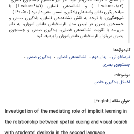
در سطح 5 درصد معنی‌دار نبود. اثر غیر مستقیم جستجوی بصری
(08/2=t-value ) و نشانه‌دهی فضایی (98/1=t-value) با
میانجی‌گری نقش واسطه‌ای یادگیری ضمنی معنی‌دار بود (05/0>P ).
نتیجه‌گیری
:
با توجه به نقش نشانه‌دهی فضایی، یادگیری ضمنی و
جستجوی بصری در تبیین مدل نارساخوانی دانش آموزان، به نظر
می‌رسد با تقویت نشانه‌دهی فضایی، یادگیری ضمنی و جستجوی
بصری می‌توان نارساخوانی دانش‌آموزان را برطرف کرد.
کلیدواژه‌ها
نارساخوانی
زبان دوم
نشانه‌دهی فضایی
یادگیری ضمنی
جستجوی بصری
موضوعات
اختلال یادگیری خاص
عنوان مقاله
[English]
Investigation of the mediating role of implicit learning in
the relationship between spatial cueing and visual search
with students' dyslexia in the second language