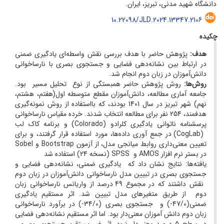
دانشگاه شهید مدنی، تبریز، ایران.
10.22098/JLD.2024.13347.2106
چکیده
هدف:
پژوهش حاضر با هدف بررسی نقش واسطه‌ای یادگیری ضمنی
در ارتباط بین نشانه‌دهی فضایی و جستجوی بصری با نارساخوانی
دانش‌آموزان در زبان دوم انجام شد.
روش‌ها:
روش پژوهش حاضر همبستگی از نوع تحلیل مسیر بود.
جامعه آماری مطالعه، دانش‌آموزان مقطع متوسطه اول(هفتم، هشتم،
نهم) شهر تبریز در سال 1401 بودند، که بااستفاده از روش نمونه‌گیری
هدفمند، 254 نفر برای مطالعه انتخاب شدند. خرده مقیاس نارساخوانی
پرسشنامه ناتوانی یادگیری کلرادو (Colorado) و برنامه کاک لب
(CogLab) در جمع آوری داده‌ها، مورد استفاده قرار گرفتند، و برای
تعیین معنی‌داری روابط میانجی مدل، از آزمون Bootstrap و Sobel
در بستر نرم افزار AMOS و SPSS (نسخه 24) استفاده شد
یافته‌ها: نتایج نشان داد که یادگیری ضمنی، نشانه‌دهی فضایی و
جستجوی بصری در تبیین مدل نارساخوانی دانش‌آموزان در زبان دوم
نقش داشتند که در مجموع 49 درصد از واریانس نارساخوانی زبان
دوم از طریق متغیرهای مدل تبیین شد. اثر مستقیم یادگیری
ضمنی(47/0-) و جستجوی بصری (34/0-) در برآورد نارساخوانی
زبان دوم دانش آموزان معنی‌دار بود. اما اثر مستقیم نشانه‌دهی فضایی