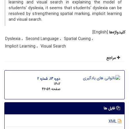
learning and visual search in explaining the model of
students' dyslexia, it seems that students' dyslexia can be
resolved by strengthening spatial marking, implicit learning
and visual search.
کلیدواژه‌ها
[English]
Dyslexia
Second Language
Spatial Cueing
Implicit Learning
Visual Search
مراجع
دوره 13، شماره 2
1402
صفحه
46-59
فایل ها
XML