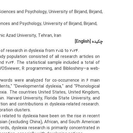
ences and Psychology, University of Birjand, Birjand,
ces and Psychology, University of Birjand, Birjand,
ic Azad University, Tehran, Iran
چکیده
[English]
f research in dyslexia from 2015 to 2024.
y population consisted of all research articles on
 2024. The statistical sample included a total of
d: VOSviewer, R programming, and Biblioshiny—a web-
eywords were analyzed for co-occurrence in 6 main
udents," "Developmental dyslexia," and "Phonological
xia. The countries United States, United Kingdom,
. Harvard University, Florida State University, and
ation and contributions in dyslexia-related research.
oration clusters.
s related to dyslexia have been on the rise in recent
Asian (excluding China), African, and South American
words, dyslexia research is primarily concentrated in