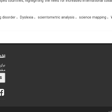
ped countries, highlighting the need for increased international colla
g disorder
Dyslexia
scientometric analysis
science mapping
اشت
برای
مشت