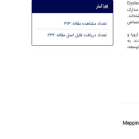
 کلیدواژه در 6 خوشه اصلی مورد تحلیل هم‌واژگانی قرار گرفت. کلیدواژه‌های Dyslexia»،
آمار
» بیشترین بسامد را در مدارک
‌اند.
اختصاص
تعداد مشاهده مقاله:
314
روپا و
تعداد دریافت فایل اصل مقاله:
232
ند. به
توسعه،
Mapping