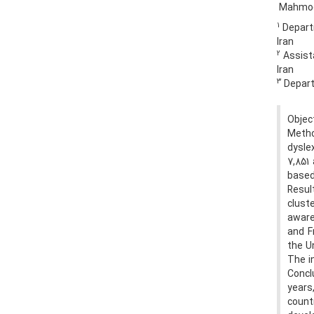
Mahmoo
1
Departm
Iran
2
Assista
Iran
3
Departm
Objec
Metho
dysle
7,851
based 
Resul
clust
aware
and F
the Un
The i
Concl
years
countr