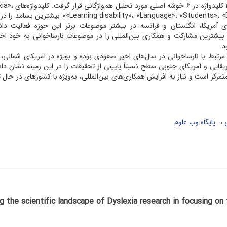
یافته‌ها: 18959 کلیدواژه در این تحلیل یافت شدند که 2236
«Learning disability»، «Language»، «Students»، «Developmental dyslexia» «Phonological awareness
 آمریکا، انگلستان و فرانسه در بیشتر موضوعات برتر این حوزه فعالیت داشته
ا نیز بیشترین مشارکت و همکاری بین‌المللی را در موضوعات نارساخوانی به خود 
مرتبط با نارساخوانی در سال‌های اخیر صعودی بوده و بویژه در آمریکای شمالی، ا
ریقایی و آمریکای جنوبی سطح نسبتاً پایینی از تحقیقات را در این زمینه نشان داد
تمرکز است و نیاز به افزایش همکاری‌های بین‌المللی، به‌ویژه با کشورهای در حال 
پایگاه وب علوم
 the scientific landscape of Dyslexia research in focusing on t