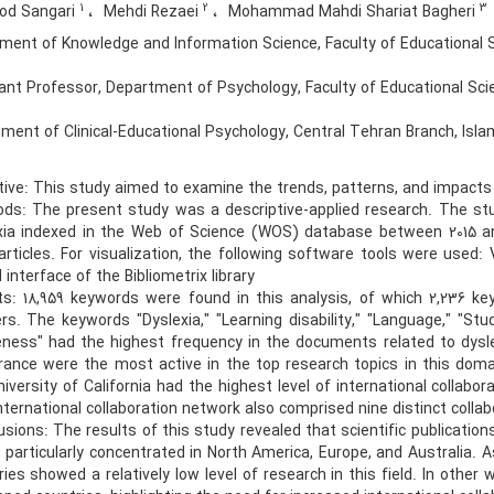
1
2
3
d Sangari
Mehdi Rezaei
Mohammad Mahdi Shariat Bagheri
ent of Knowledge and Information Science, Faculty of Educational Sci
nt Professor, Department of Psychology, Faculty of Educational Scien
ent of Clinical-Educational Psychology, Central Tehran Branch, Islam
tive: This study aimed to examine the trends, patterns, and impacts o
ds: The present study was a descriptive-applied research. The stud
xia indexed in the Web of Science (WOS) database between 2015 and
 articles. For visualization, the following software tools were use
interface of the Bibliometrix library
ts: 18,959 keywords were found in this analysis, of which 2,236 k
ers. The keywords "Dyslexia," "Learning disability," "Language," "St
ness" had the highest frequency in the documents related to dysle
rance were the most active in the top research topics in this domain
iversity of California had the highest level of international collabor
nternational collaboration network also comprised nine distinct collab
usions: The results of this study revealed that scientific publication
, particularly concentrated in North America, Europe, and Australia. 
ies showed a relatively low level of research in this field. In other 