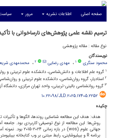
صفحه اصلی
اطلاعات نشریه
مرور
سیاست‌
ترسیم نقشه علمی پژوهش‌های نارساخوانی با تأکید 
نوع مقاله : مقاله پژوهشی
نویسندگان
2
1
محمود سنگری
مهدی رضایی
محمدمهدی شریعت
1
گروه علم‌ اطلاعات و دانش‌شناسی، دانشکده علوم تربیتی و روان‌
2
استادیار، گروه روان‌شناسی، دانشکده علوم تربیتی و روان‌شناسی،
3
گروه روانشناسی بالینی-تربیتی، واحد تهران مرکزی، دانشگاه آزاد
10.22098/JLD.2025.17405.2252
چکیده
هدف: هدف این مطالعه شناسایی روندها، الگوها و تأثیرات تحقیقات در 
روش‌ها: این مطالعه از نوع توصیفی-کاربردی بود. جامعه آ
برنامه R و بیبلیوشاینی، رابط مبتنی بر وب کتابخانه بیبلیومتریکس، استفاده گردید.