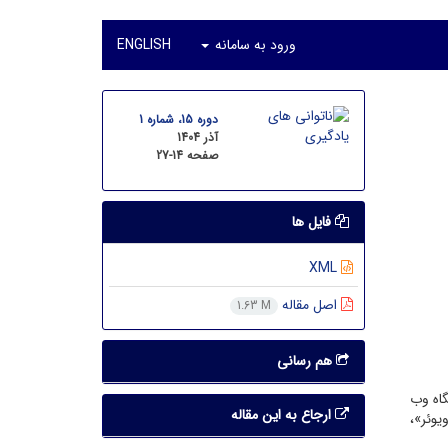
ورود به سامانه
ENGLISH
دوره 15، شماره 1
آذر 1404
صفحه
27-14
فایل ها
XML
اصل مقاله
1.63 M
هم رسانی
گاه وب
ارجاع به این مقاله
ی.او.اس.ویوئر»،