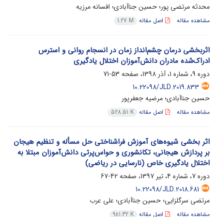
محدثه مرتضی پور؛ حسین جناآبادی؛ افسانه مرزیه
مشاهده مقاله
اصل مقاله
1.27 M
اثربخشی درمان چشم‌انداز زمان در انسجام روانی و استرس
ادراک‌شده مادران دانش‌آموزان اختلال یادگیری
دوره 9، شماره 1، آذر 1398، صفحه
53-71
10.22098/JLD.2019.833
حسین جناآبادی؛ مرضیه جعفرپور
مشاهده مقاله
اصل مقاله
528.51 K
اثر بخشی شیوه‌های آموزش فراشناختی حل مسأله و تنظیم هیجان
بر پردازش هیجانی، تکانشوری و حواس‌پرتی دانش‌آموزان مبتلا به
اختلال یادگیری خاص (نارسایی در ریاضی)
دوره 7، شماره 4، تیر 1397، صفحه
42-67
10.22098/JLD.2018.681
مرتضی سرگلزایی؛ حسین جناآبادی؛ علی عرب
مشاهده مقاله
اصل مقاله
981.32 K