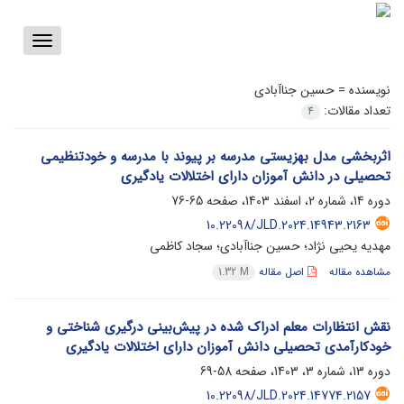
Toggle
vigation
نویسنده =
حسین جناآبادی
تعداد مقالات:
4
اثربخشی مدل بهزیستی مدرسه بر پیوند با مدرسه و خودتنظیمی
تحصیلی در دانش آموزان دارای اختلالات یادگیری
دوره 14، شماره 2، اسفند 1403، صفحه
65-76
10.22098/JLD.2024.14943.2163
مهدیه یحیی نژاد؛ حسین جناآبادی؛ سجاد کاظمی
مشاهده مقاله
اصل مقاله
1.32 M
نقش انتظارات معلم ادراک شده در پیش‌بینی درگیری شناختی و
خودکارآمدی تحصیلی دانش آموزان دارای اختلالات یادگیری
دوره 13، شماره 3، 1403، صفحه
58-69
10.22098/JLD.2024.14774.2157