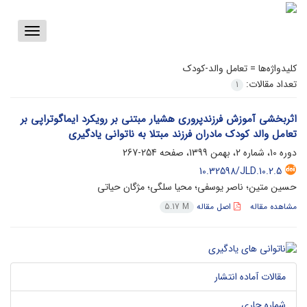
Toggle
vigation
کلیدواژه‌ها =
تعامل والد-کودک
تعداد مقالات:
1
اثربخشی آموزش فرزندپروری هشیار مبتنی بر رویکرد ایماگوتراپی بر
تعامل والد کودک مادران فرزند مبتلا به ناتوانی یادگیری
دوره 10، شماره 2، بهمن 1399، صفحه
254-267
10.32598/JLD.10.2.5
حسین متین؛ ناصر یوسفی؛ محیا سلگی؛ مژگان حیاتی
مشاهده مقاله
اصل مقاله
5.17 M
مقالات آماده انتشار
شماره جاری