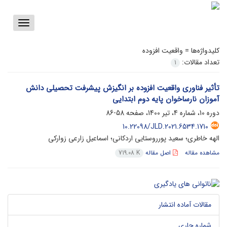
Toggle
vigation
کلیدواژه‌ها =
واقعیت افزوده
تعداد مقالات:
1
تأثیر فناوری واقعیت افزوده بر انگیزش پیشرفت تحصیلی دانش
آموزان نارساخوان پایه دوم ابتدایی
دوره 10، شماره 4، تیر 1400، صفحه
58-86
10.22098/JLD.2021.6534.1710
الهه خاطری؛ سعید پورروستایی اردکانی؛ اسماعیل زارعی زوارکی
مشاهده مقاله
اصل مقاله
719.08 K
مقالات آماده انتشار
شماره جاری