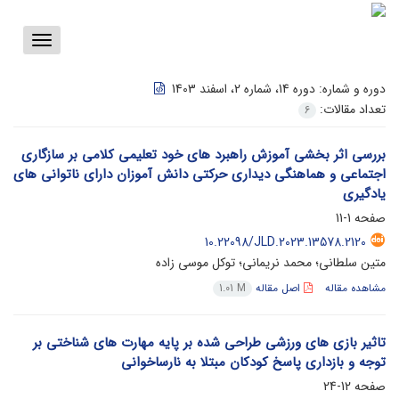
Toggle
vigation
دوره و شماره:
دوره 14، شماره 2، اسفند 1403
تعداد مقالات:
6
بررسی اثر بخشی آموزش راهبرد های خود تعلیمی کلامی بر سازگاری
اجتماعی و هماهنگی دیداری حرکتی دانش آموزان دارای ناتوانی های
یادگیری
صفحه
1-11
10.22098/JLD.2023.13578.2120
متین سلطانی؛ محمد نریمانی؛ توکل موسی زاده
مشاهده مقاله
اصل مقاله
1.01 M
تاثیر بازی های ورزشی طراحی شده بر پایه مهارت های شناختی بر
توجه و بازداری پاسخ کودکان مبتلا به نارساخوانی
صفحه
12-24