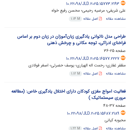
10.22098/JLD.2025.15773.2193
علی شریفی؛ مرضیه رحیمی؛ محسن رفیع خواه
مشاهده مقاله
اصل مقاله
1.14 M
طراحی مدل ناتوانی یادگیری زبان‌آموزان در زبان دوم بر اساس
فراخنای ادراکی، توجه مکانی و چرخش ذهنی
صفحه
25-36
10.22098/JLD.2025.16577.2227
مظفر غفاری؛ رحمت اله الهیاری؛ یوسف حضرتی؛ اصغر فولادی
مشاهده مقاله
اصل مقاله
1.12 M
فعالیت امواج مغزی کودکان دارای اختلال یادگیری خاص: (مطالعه
مروری سیستماتیک )
صفحه
37-48
10.22098/JLD.2025.15687.2189
محبوبه کیانی
مشاهده مقاله
اصل مقاله
1.22 M