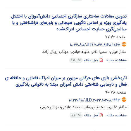
تدوین معادلات ساختاری سازگاری اجتماعی دانش‌آموزان با اختلال
یادگیری ویژه بر اساس ناگویی هیجانی و باورهای فراشناختی و با
میانجی‌گری حمایت اجتماعی ادراک‌شده
صفحه
62-77
10.22098/JLD.2022.8168.1865
ساناز عینی؛ سمیرا نظر؛ متینه عبادی؛ مهتاب زینال زاده
مشاهده مقاله
اصل مقاله
1.51 M
اثربخشی بازی های حرکتی موزون بر میزان ادراک فضایی و حافظه ی
فعال و نارسایی شناختی دانش آموزان مبتلا به ناتوانی یادگیری
صفحه
78-90
10.22098/JLD.2022.10208.1993
مظفر غفاری؛ محمد نریمانی؛ صمد عابدی؛ بهناز رحیمی
مشاهده مقاله
اصل مقاله
1.21 M