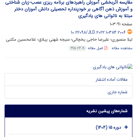
مقایسه اثربخشی آموزش راهبردهای برنامه ریزی عصب-زبان شناختی
و آموزش ذهن آگاهی بر خودپنداره تحصیلی دانش آموزان دختر
مبتلا به ناتوانی های یادگیری
صفحه
91-103
10.22098/JLD.2022.10384.2006
لیلا منصوری؛ علیرضا حاجی یخچالی؛ منیجه شهنی ییلاق؛ غلامحسین مکتبی
مشاهده مقاله
اصل مقاله
995.64 K
مقالات آماده انتشار
شماره جاری
شماره‌های پیشین نشریه
دوره 15 (1404)