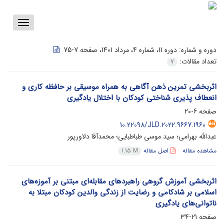
Toggle
vigation
دوره و شماره:
دوره 11، شماره 4، مرداد 1401، صفحه 7-75
تعداد مقالات:
7
اثربخشی تمرین ذهن آگاهی به همراه موسیقی بر حافظه کاری و
انعطاف پذیری شناختی کودکان با اختلال یادگیری
صفحه
6-20
10.22098/JLD.2022.9667.1960
عبدالله بهرامی؛ سید موسی طباطبایی؛ محمدآقا دلاورپور
مشاهده مقاله
اصل مقاله
1.15 M
اثربخشی آموزش گروهی راهبردهای مقابله‌ای مبتنی بر آموزه‌های
اسلامی بر شادکامی و رضایت از زندگی والدین کودکان مبتلا به
ناتوانی‌های یادگیری
صفحه
21-34